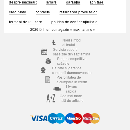
despre maxmart
livrare
garanția
achitare
credit-info
contacte
returnarea produselor
termeni de utilizare
politica de confidențialitate
2026 © Internet magazin «
maxmart.md
»
Noul simbol
al leului
Serviciu suport
șase zile din săptamina
Prețuri competitive
scăzute
Calitate si garantie
comenzii dumneavoastra
Posibilitatea de
a cumpara in credit
Livrare
rapida
Cea mai mare
listă de articole