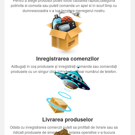
Pentru a alege produsul puteti folosi cautarea rapida,categoria
potrivita si comoda sau puteti comanda un apel si in scurt timp cu
dumneavoastra v-a lua legatura menegerul nostru.
Inregistrarea comenzilor
Adăugați în coș produsele și înregistrați comanda sau comandați
produsele cu un singur click introducînd doar numărul de telefon.
Livrarea produselor
Odata cu inregistrarea comenzii puteti sa profitati de livrare sau sa
ridicati produsele de sinestatator.Livrarea operative v-a bucura