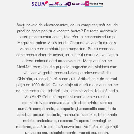
Aveți nevoie de electrocasnice, de un computer, soft sau de
produse sport pentru o vacanță activă? Pe toate acestea le
puteți procura chiar acum, fără efort și economisind timp!
Magazinul online MaxMart din Chișinău vă vine în ajutor și
vă scutește de umblatul prin magazine. Puteți comanda
orice produs chiar de acasă, iar curierul nostru vi-l va livra la
adresa indicată de dumneavoastră. Magazinul online
MaxMart este unul din puținele magazine din Moldova care
vă livrează gratuit produsul ales pe orice adresă din
Chișinău, cu condiția că suma cumpărăturii este de nu mai
puțin de 1000 de lei. Ce avantaje vă oferă magazinul online
de electrocasnice, tehnică foto, tehnică video, tehnică audio
MaxMart? Cel mai important avantaj este numărul
semnificativ de produse aflate în stoc, printre care se
numără: computerele, laptopurile și accesoriile care țin de
acestea, precum softurile, tastaturile, cablurile, telefoanele
mobile, proiectoare, necesare în epoca tehnologiilor
moderne, aflată în continuă dezvoltare. Veți găsi cu ușurință
un laptop sau calculator pentru muncă sau pentru