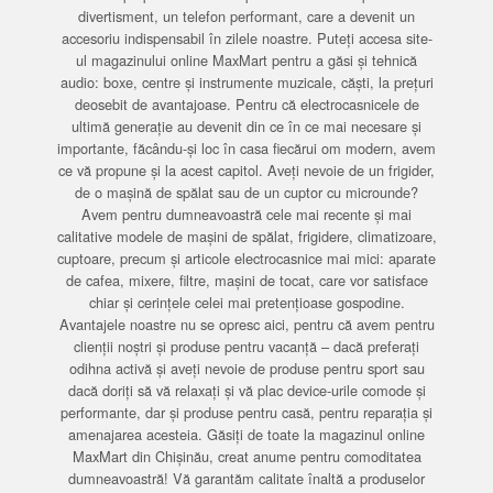
divertisment, un telefon performant, care a devenit un
accesoriu indispensabil în zilele noastre. Puteți accesa site-
ul magazinului online MaxMart pentru a găsi și tehnică
audio: boxe, centre și instrumente muzicale, căști, la prețuri
deosebit de avantajoase. Pentru că electrocasnicele de
ultimă generație au devenit din ce în ce mai necesare și
importante, făcându-și loc în casa fiecărui om modern, avem
ce vă propune și la acest capitol. Aveți nevoie de un frigider,
de o mașină de spălat sau de un cuptor cu microunde?
Avem pentru dumneavoastră cele mai recente și mai
calitative modele de mașini de spălat, frigidere, climatizoare,
cuptoare, precum și articole electrocasnice mai mici: aparate
de cafea, mixere, filtre, mașini de tocat, care vor satisface
chiar și cerințele celei mai pretențioase gospodine.
Avantajele noastre nu se opresc aici, pentru că avem pentru
clienții noștri și produse pentru vacanță – dacă preferați
odihna activă și aveți nevoie de produse pentru sport sau
dacă doriți să vă relaxați și vă plac device-urile comode și
performante, dar și produse pentru casă, pentru reparația și
amenajarea acesteia. Găsiți de toate la magazinul online
MaxMart din Chișinău, creat anume pentru comoditatea
dumneavoastră! Vă garantăm calitate înaltă a produselor