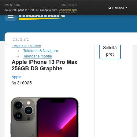
022
837-707
068
777-077
Română
de la 9:00 până la 19:00 cu excepția dum.
comandă apel
Pagina principală
Solicită
Telefonie & Navigare
preț
Telefoane mobile
Apple iPhone 13 Pro Max
256GB DS Graphite
Apple
№ 316025