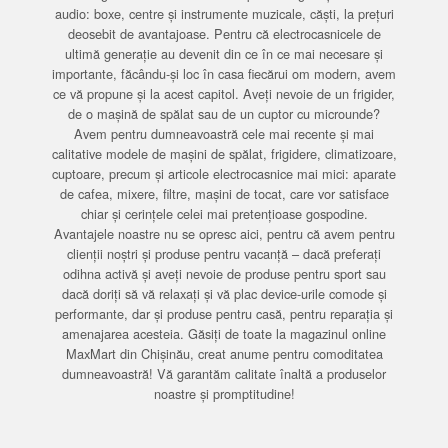
audio: boxe, centre și instrumente muzicale, căști, la prețuri
deosebit de avantajoase. Pentru că electrocasnicele de
ultimă generație au devenit din ce în ce mai necesare și
importante, făcându-și loc în casa fiecărui om modern, avem
ce vă propune și la acest capitol. Aveți nevoie de un frigider,
de o mașină de spălat sau de un cuptor cu microunde?
Avem pentru dumneavoastră cele mai recente și mai
calitative modele de mașini de spălat, frigidere, climatizoare,
cuptoare, precum și articole electrocasnice mai mici: aparate
de cafea, mixere, filtre, mașini de tocat, care vor satisface
chiar și cerințele celei mai pretențioase gospodine.
Avantajele noastre nu se opresc aici, pentru că avem pentru
clienții noștri și produse pentru vacanță – dacă preferați
odihna activă și aveți nevoie de produse pentru sport sau
dacă doriți să vă relaxați și vă plac device-urile comode și
performante, dar și produse pentru casă, pentru reparația și
amenajarea acesteia. Găsiți de toate la magazinul online
MaxMart din Chișinău, creat anume pentru comoditatea
dumneavoastră! Vă garantăm calitate înaltă a produselor
noastre și promptitudine!