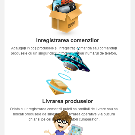
Inregistrarea comenzilor
Adăugați în coș produsele și înregistrați comanda sau comandați
produsele cu un singur click introducînd doar numărul de telefon.
Livrarea produselor
Odata cu inregistrarea comenzii puteti sa profitati de livrare sau sa
ridicati produsele de sinestatator.Livrarea operative v-a bucura
chiar si pe cei mai nerabdatori cumparatori.