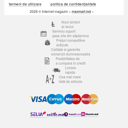
termeni de utilizare
politica de confidențialitate
2026 © Internet magazin «
maxmart.md
»
Noul simbol
al leului
Serviciu suport
șase zile din săptamina
Prețuri competitive
scăzute
Calitate si garantie
comenzii dumneavoastra
Posibilitatea de
a cumpara in credit
Livrare
rapida
Cea mai mare
listă de articole