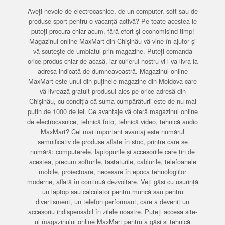
Aveți nevoie de electrocasnice, de un computer, soft sau de
produse sport pentru o vacanță activă? Pe toate acestea le
puteți procura chiar acum, fără efort și economisind timp!
Magazinul online MaxMart din Chișinău vă vine în ajutor și
vă scutește de umblatul prin magazine. Puteți comanda
orice produs chiar de acasă, iar curierul nostru vi-l va livra la
adresa indicată de dumneavoastră. Magazinul online
MaxMart este unul din puținele magazine din Moldova care
vă livrează gratuit produsul ales pe orice adresă din
Chișinău, cu condiția că suma cumpărăturii este de nu mai
puțin de 1000 de lei. Ce avantaje vă oferă magazinul online
de electrocasnice, tehnică foto, tehnică video, tehnică audio
MaxMart? Cel mai important avantaj este numărul
semnificativ de produse aflate în stoc, printre care se
numără: computerele, laptopurile și accesoriile care țin de
acestea, precum softurile, tastaturile, cablurile, telefoanele
mobile, proiectoare, necesare în epoca tehnologiilor
moderne, aflată în continuă dezvoltare. Veți găsi cu ușurință
un laptop sau calculator pentru muncă sau pentru
divertisment, un telefon performant, care a devenit un
accesoriu indispensabil în zilele noastre. Puteți accesa site-
ul magazinului online MaxMart pentru a găsi și tehnică