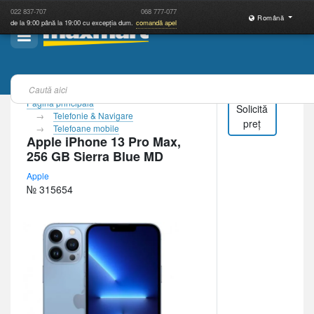
022
837-707
068
777-077
Română
de la 9:00 până la 19:00 cu excepția dum.
comandă apel
Pagina principală
Solicită
Telefonie & Navigare
preț
Telefoane mobile
Apple iPhone 13 Pro Max,
256 GB Sierra Blue MD
Apple
№ 315654