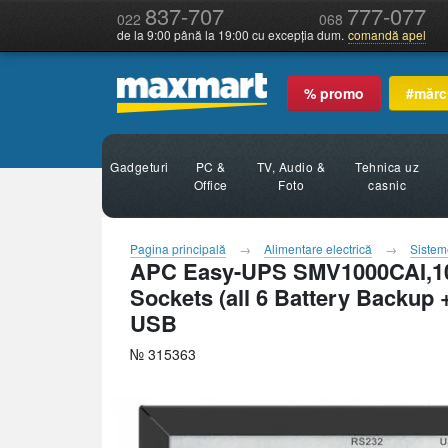
837-707
777-077
022
068
de la 9:00 până la 19:00 cu excepția dum.
comandă apel
% promo
#mărc
Gadgeturi
PC &
TV, Audio &
Tehnica uz
Office
Foto
casnic
Pagina principală
Alimentare electrică
Siste
APC Easy-UPS SMV1000CAI,1000
Sockets (all 6 Battery Backup +
USB
№ 315363