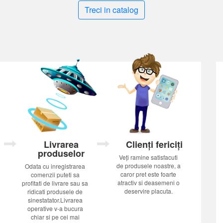
Treci in catalog
Livrarea
Clienți fericiți
produselor
Veți ramine satisfacuti
de produsele noastre, a
Odata cu inregistrarea
caror pret este foarte
comenzii puteti sa
atractiv si deasemeni o
profitati de livrare sau sa
deservire placuta.
ridicati produsele de
sinestatator.Livrarea
operative v-a bucura
chiar si pe cei mai