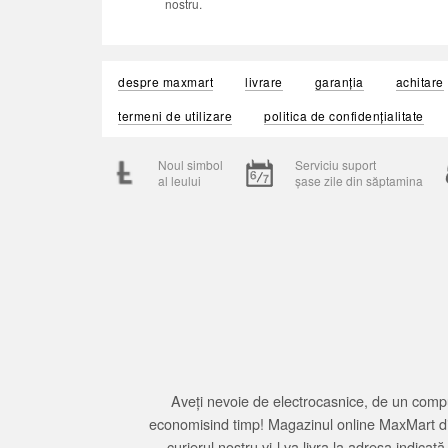
nostru.
despre maxmart
livrare
garanția
achitare
termeni de utilizare
politica de confidențialitate
Noul simbol
Serviciu suport
al leului
șase zile din săptamina
Aveți nevoie de electrocasnice, de un compu
economisind timp! Magazinul online MaxMart din
curierul nostru vi-l va livra la adresa indi