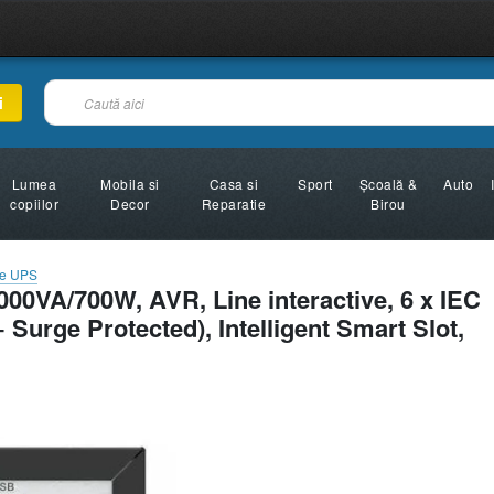
i
Lumea
Mobila si
Casa si
Sport
Şcoală &
Auto
copiilor
Decor
Reparatie
Birou
me UPS
VA/700W, AVR, Line interactive, 6 x IEC
 Surge Protected), Intelligent Smart Slot,