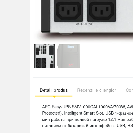
Detalii produs
Recenziile clienților
Com
APC Easy-UPS SMV1000CAI,1000VA/700W, AVR, Lin
Protected), Intelligent Smart Slot, USB 1-фа
мин работы при полной нагрузке 12.1 мин ра
питанием от батареи: 6 интерфейсы: USB, RS