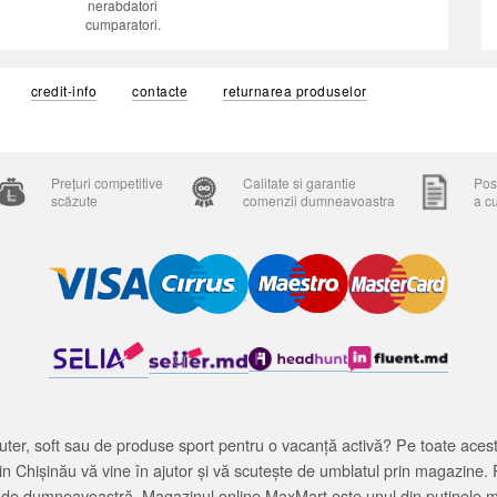
nerabdatori
cumparatori.
credit-info
contacte
returnarea produselor
Prețuri competitive
Calitate si garantie
Posi
scăzute
comenzii dumneavoastra
a c
ter, soft sau de produse sport pentru o vacanță activă? Pe toate acestea
 Chișinău vă vine în ajutor și vă scutește de umblatul prin magazine. 
cată de dumneavoastră. Magazinul online MaxMart este unul din puținele 