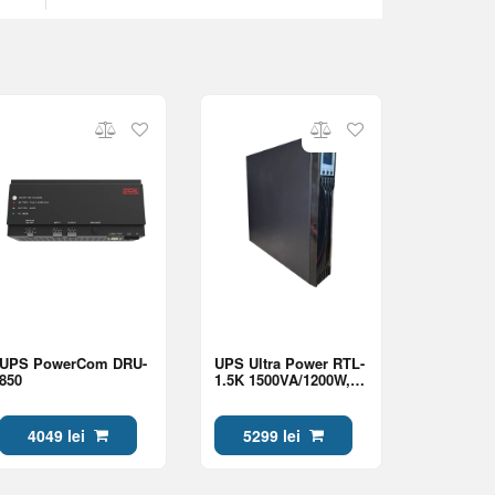
UPS PowerCom DRU-
UPS Ultra Power RTL-
850
1.5K 1500VA/1200W,
Rackmount, Pure Sine
Wave, LCD, AVR,
USB, RJ11/RJ45,
4049 lei
5299 lei
2*Schuko sockets,
metal case