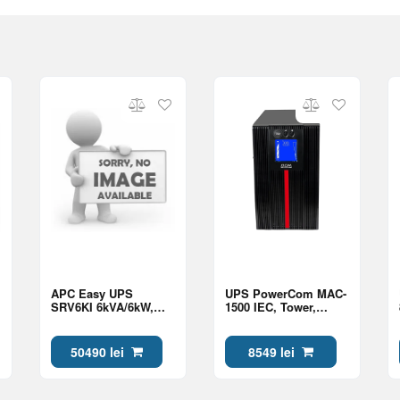
APC Easy UPS
UPS PowerCom MAC-
SRV6KI 6kVA/6kW,
1500 IEC, Tower,
Tower
1500VA/1500W,
,Sinewave,Online,LCD,AVR,USB,RS232,Comm.
Online, LCD, RS232,
slot, 1 hard wire 3-
USB,SNMP SLOT,
50490 lei
8549 lei
wire (1P + N + E)
Ex.Batt. Connector,
4*C13