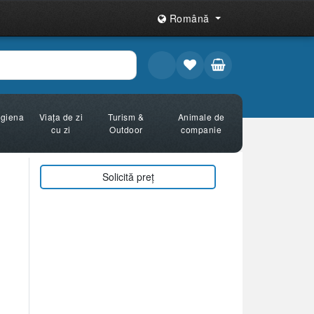
Română
Igiena
Viața de zi
Turism &
Animale de
cu zi
Outdoor
companie
Solicită preț