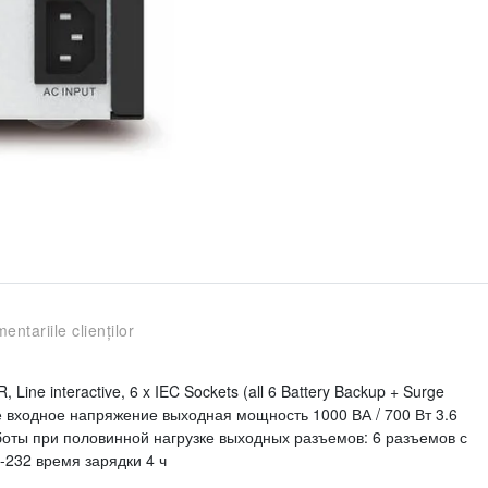
entariile clienților
e interactive, 6 x IEC Sockets (all 6 Battery Backup + Surge
зное входное напряжение выходная мощность 1000 ВА / 700 Вт 3.6
боты при половинной нагрузке выходных разъемов: 6 разъемов с
-232 время зарядки 4 ч