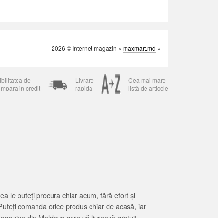
2026 © Internet magazin «
maxmart.md
»
bilitatea de
Livrare
Cea mai mare
umpara in credit
rapida
listă de articole
 le puteți procura chiar acum, fără efort și
Puteți comanda orice produs chiar de acasă, iar
magazine din Moldova care vă livrează gratuit