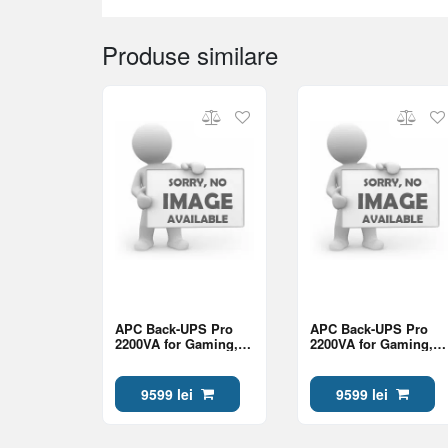
Produse similare
APC Back-UPS Pro
APC Back-UPS Pro
2200VA for Gaming,
2200VA for Gaming,
230V, Pure Sinewave,
230V, Pure Sinewave,
LCD, Black, Schuko
LCD, White, Schuko
9599 lei
9599 lei