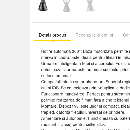
Detalii produs
Recenziile clienților
Com
Rotire automata 360°: Baza motorizata permite ro
mereu in cadru. Este ideala pentru filmari in mis
Urmarire inteligenta a fetei si a corpului: Folosin
detecteaza si urmareste automat subiectul princ
se face automat.
Compatibilitate cu smartphone-uri: Suportul regla
cat si iOS. Se conecteaza printr-o aplicatie dedica
Functionare hands-free: Perfect pentru streamin
permite realizarea de filmari fara a tine telefonu
Montare: Dispozitivul este usor si compact, ideal p
trepied, datorita filetului universal de prindere.
Alimentare si autonomie: Functioneaza cu baterii, 
(nu sunt incluse) pentru selfie stick.