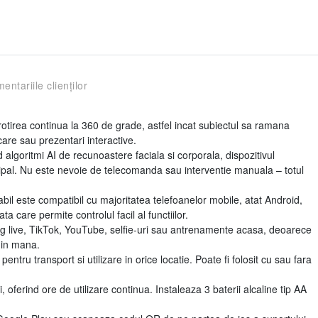
entariile clienților
tirea continua la 360 de grade, astfel incat subiectul sa ramana
care sau prezentari interactive.
d algoritmi AI de recunoastere faciala si corporala, dispozitivul
ipal. Nu este nevoie de telecomanda sau interventie manuala – totul
bil este compatibil cu majoritatea telefoanelor mobile, atat Android,
ta care permite controlul facil al functiilor.
g live, TikTok, YouTube, selfie-uri sau antrenamente acasa, deoarece
l in mana.
entru transport si utilizare in orice locatie. Poate fi folosit cu sau fara
oferind ore de utilizare continua. Instaleaza 3 baterii alcaline tip AA