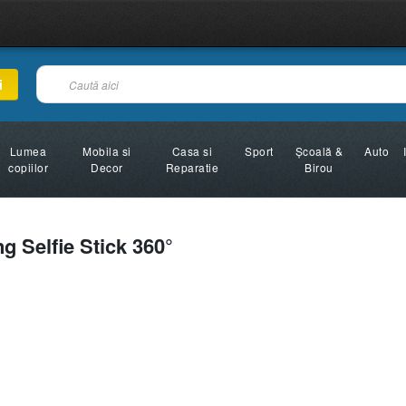
i
Lumea
Mobila si
Casa si
Sport
Şcoală &
Auto
copiilor
Decor
Reparatie
Birou
g Selfie Stick 360°