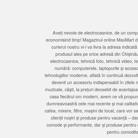
Aveți nevoie de electrocasnice, de un compu
economisind timp! Magazinul online MaxMart din
curierul nostru vi-l va livra la adresa indi
produsul ales pe orice adresă din Chișină
electrocasnice, tehnică foto, tehnică video, 
numără: computerele, laptopurile și accesori
tehnologiilor moderne, aflată în continuă dezvol
devenit un accesoriu indispensabil în zilele 
muzicale, căști, la prețuri deosebit de avantajo
casa fiecărui om modern, avem ce vă propune 
dumneavoastră cele mai recente și mai calitativ
cafea, mixere, filtre, mașini de tocat, care vor 
clienții noștri și produse pentru vacanță – da
comode și performante, dar și produse pentru 
pentru comodita