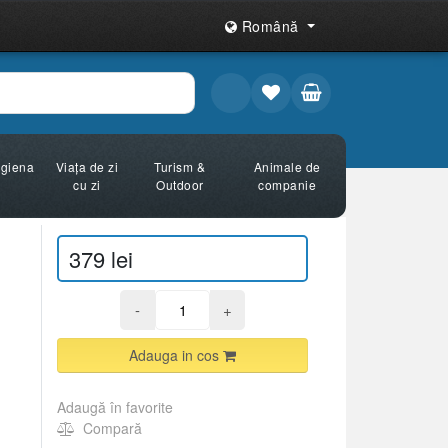
Română
Igiena
Viața de zi
Turism &
Animale de
cu zi
Outdoor
companie
379 lei
-
+
Adauga in cos
Adaugă în favorite
Compară