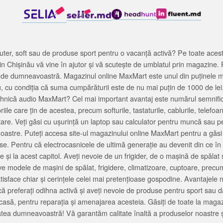
ter, soft sau de produse sport pentru o vacanță activă? Pe toate acestea
 Chișinău vă vine în ajutor și vă scutește de umblatul prin magazine. 
cată de dumneavoastră. Magazinul online MaxMart este unul din puținele 
u, cu condiția că suma cumpărăturii este de nu mai puțin de 1000 de lei
tehnică audio MaxMart? Cel mai important avantaj este numărul semnifica
ile care țin de acestea, precum softurile, tastaturile, cablurile, telef
tare. Veți găsi cu ușurință un laptop sau calculator pentru muncă sau p
noastre. Puteți accesa site-ul magazinului online MaxMart pentru a găsi
ase. Pentru că electrocasnicele de ultimă generație au devenit din ce în
și la acest capitol. Aveți nevoie de un frigider, de o mașină de spăl
e modele de mașini de spălat, frigidere, climatizoare, cuptoare, precum
satisface chiar și cerințele celei mai pretențioase gospodine. Avantajel
că preferați odihna activă și aveți nevoie de produse pentru sport sau dac
casă, pentru reparația și amenajarea acesteia. Găsiți de toate la maga
tea dumneavoastră! Vă garantăm calitate înaltă a produselor noastre ș