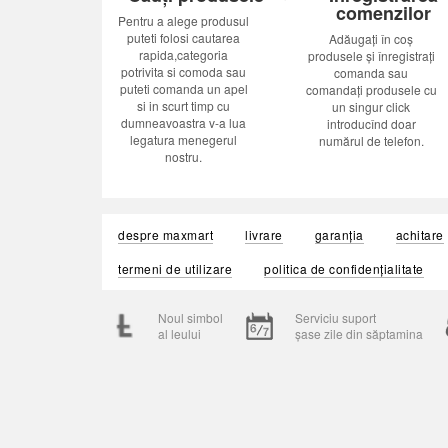
comenzilor
Pentru a alege produsul
puteti folosi cautarea
Adăugați în coș
rapida,categoria
produsele și înregistrați
potrivita si comoda sau
comanda sau
puteti comanda un apel
comandați produsele cu
si in scurt timp cu
un singur click
dumneavoastra v-a lua
introducînd doar
legatura menegerul
numărul de telefon.
nostru.
despre maxmart
livrare
garanția
achitare
termeni de utilizare
politica de confidențialitate
Noul simbol
Serviciu suport
al leului
șase zile din săptamina