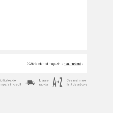
2026 © Internet magazin «
maxmart.md
»
bilitatea de
Livrare
Cea mai mare
umpara in credit
rapida
listă de articole