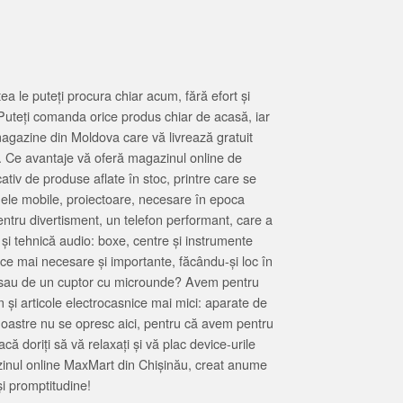
 le puteți procura chiar acum, fără efort și
Puteți comanda orice produs chiar de acasă, iar
magazine din Moldova care vă livrează gratuit
. Ce avantaje vă oferă magazinul online de
tiv de produse aflate în stoc, printre care se
oanele mobile, proiectoare, necesare în epoca
entru divertisment, un telefon performant, care a
 și tehnică audio: boxe, centre și instrumente
 ce mai necesare și importante, făcându-și loc în
at sau de un cuptor cu microunde? Avem pentru
 și articole electrocasnice mai mici: aparate de
e noastre nu se opresc aici, pentru că avem pentru
ă doriți să vă relaxați și vă plac device-urile
zinul online MaxMart din Chișinău, creat anume
i promptitudine!