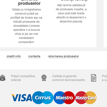
produselor
Veți ramine satisfacuti
de produsele noastre, a
Odata cu inregistrarea
caror pret este foarte
comenzii puteti sa
atractiv si deasemeni o
profitati de livrare sau sa
deservire placuta.
ridicati produsele de
sinestatator.Livrarea
operative v-a bucura
chiar si pe cei mai
nerabdatori
cumparatori.
credit-info
contacte
returnarea produselor
Prețuri competitive
Calitate si garantie
Posi
scăzute
comenzii dumneavoastra
a c