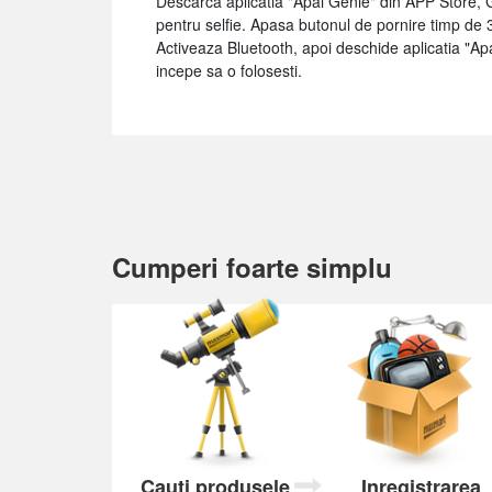
Descarca aplicatia "Apai Genie" din APP Store,
pentru selfie. Apasa butonul de pornire timp de 
Activeaza Bluetooth, apoi deschide aplicatia "Ap
incepe sa o folosesti.
Cumperi foarte simplu
Cauți produsele
Inregistrarea