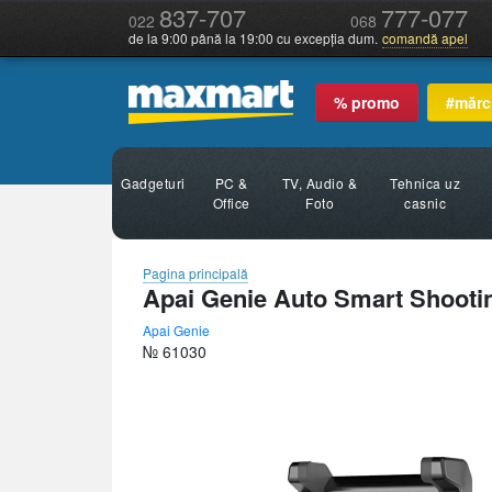
837-707
777-077
022
068
de la 9:00 până la 19:00 cu excepția dum.
comandă apel
% promo
#mărc
Gadgeturi
PC &
TV, Audio &
Tehnica uz
Office
Foto
casnic
Pagina principală
Apai Genie Auto Smart Shootin
Apai Genie
№ 61030