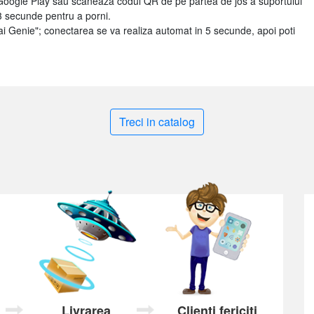
 Google Play sau scaneaza codul QR de pe partea de jos a suportului
3 secunde pentru a porni.
ai Genie"; conectarea se va realiza automat in 5 secunde, apoi poti
Treci in catalog
Livrarea
Clienți fericiți