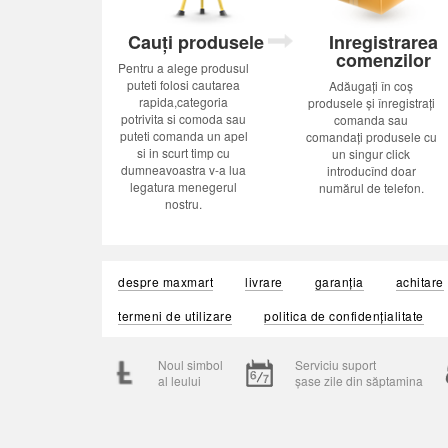
Cauți produsele
Inregistrarea
comenzilor
Pentru a alege produsul
puteti folosi cautarea
Adăugați în coș
rapida,categoria
produsele și înregistrați
potrivita si comoda sau
comanda sau
puteti comanda un apel
comandați produsele cu
si in scurt timp cu
un singur click
dumneavoastra v-a lua
introducînd doar
legatura menegerul
numărul de telefon.
nostru.
despre maxmart
livrare
garanția
achitare
termeni de utilizare
politica de confidențialitate
Noul simbol
Serviciu suport
al leului
șase zile din săptamina