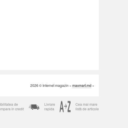
2026 © Internet magazin «
maxmart.md
»
bilitatea de
Livrare
Cea mai mare
umpara in credit
rapida
listă de articole