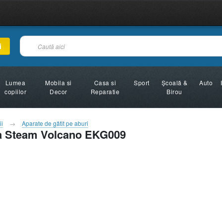
i
Lumea
Mobila si
Casa si
Sport
Şcoală &
Auto
copiilor
Decor
Reparatie
Birou
ii
Aparate de gătit pe aburi
nza Steam Volcano EKG009