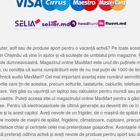
ter, soft sau de produse sport pentru o vacanță activă? Pe toate acestea
 Chișinău vă vine în ajutor și vă scutește de umblatul prin magazine. 
cată de dumneavoastră. Magazinul online MaxMart este unul din puținele 
u, cu condiția că suma cumpărăturii este de nu mai puțin de 1000 de lei
tehnică audio MaxMart? Cel mai important avantaj este numărul semnifica
ile care țin de acestea, precum softurile, tastaturile, cablurile, telef
tare. Veți găsi cu ușurință un laptop sau calculator pentru muncă sau p
noastre. Puteți accesa site-ul magazinului online MaxMart pentru a găsi
ase. Pentru că electrocasnicele de ultimă generație au devenit din ce în
și la acest capitol. Aveți nevoie de un frigider, de o mașină de spăl
e modele de mașini de spălat, frigidere, climatizoare, cuptoare, precum
satisface chiar și cerințele celei mai pretențioase gospodine. Avantajel
că preferați odihna activă și aveți nevoie de produse pentru sport sau dac