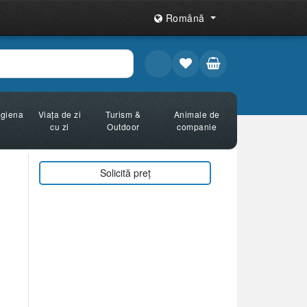
Română
Igiena
Viața de zi
Turism &
Animale de
cu zi
Outdoor
companie
Solicită preț