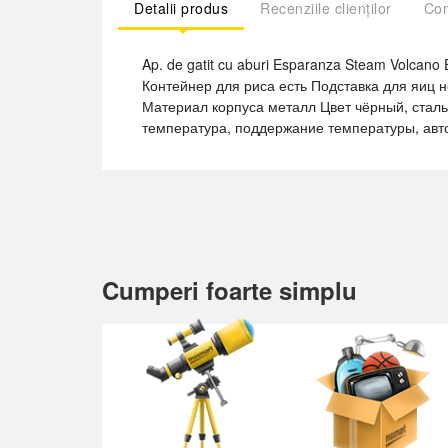
Detalii produs
Recenziile clienților
Com
Ap. de gatit cu aburi Esparanza Steam Volcan
Контейнер для риса есть Подставка для яиц 
Материал корпуса металл Цвет чёрный, сталь
температура, поддержание температуры, авт
Cumperi foarte simplu