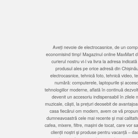
Aveți nevoie de electrocasnice, de un compu
economisind timp! Magazinul online MaxMart din
curierul nostru vi-l va livra la adresa indi
produsul ales pe orice adresă din Chișină
electrocasnice, tehnică foto, tehnică video, 
numără: computerele, laptopurile și accesori
tehnologiilor moderne, aflată în continuă dezvol
devenit un accesoriu indispensabil în zilele 
muzicale, căști, la prețuri deosebit de avantajo
casa fiecărui om modern, avem ce vă propune 
dumneavoastră cele mai recente și mai calitativ
cafea, mixere, filtre, mașini de tocat, care vor 
clienții noștri și produse pentru vacanță – da