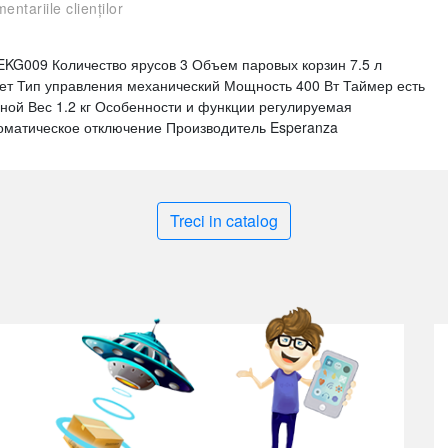
entariile clienților
o EKG009 Количество ярусов 3 Объем паровых корзин 7.5 л
нет Тип управления механический Мощность 400 Вт Таймер есть
ной Вес 1.2 кг Особенности и функции регулируемая
оматическое отключение Производитель Esperanza
Treci in catalog