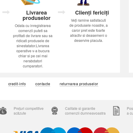
Livrarea
Clienți fericiți
produselor
Veți ramine satisfacuti
de produsele noastre, a
Odata cu inregistrarea
caror pret este foarte
comenzii puteti sa
atractiv si deasemeni o
profitati de livrare sau sa
deservire placuta.
ridicati produsele de
sinestatator.Livrarea
operative v-a bucura
chiar si pe cei mai
nerabdatori
cumparatori.
credit-info
contacte
returnarea produselor
Prețuri competitive
Calitate si garantie
Posi
scăzute
comenzii dumneavoastra
a c