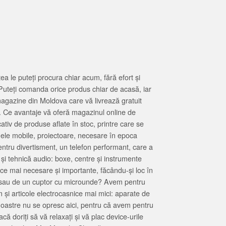
 le puteți procura chiar acum, fără efort și
Puteți comanda orice produs chiar de acasă, iar
magazine din Moldova care vă livrează gratuit
. Ce avantaje vă oferă magazinul online de
tiv de produse aflate în stoc, printre care se
oanele mobile, proiectoare, necesare în epoca
entru divertisment, un telefon performant, care a
 și tehnică audio: boxe, centre și instrumente
 ce mai necesare și importante, făcându-și loc în
at sau de un cuptor cu microunde? Avem pentru
 și articole electrocasnice mai mici: aparate de
e noastre nu se opresc aici, pentru că avem pentru
ă doriți să vă relaxați și vă plac device-urile