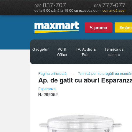
837-707
777-077
022
068
de la 9:00 până la 19:00 cu excepția dum.
comandă apel
% promo
#mărc
Gadgeturi
PC &
TV, Audio &
Tehnica uz
Office
Foto
casnic
Pagina principală
Tehnică pentru pregătirea mancăr
Ap. de gatit cu aburi Espara
Esperanza
№ 299052