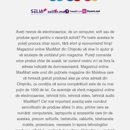
Aveți nevoie de electrocasnice, de un computer, soft sau de
produse sport pentru o vacanță activă? Pe toate acestea le
puteți procura chiar acum, fără efort și economisind timp!
Magazinul online MaxMart din Chișinău vă vine în ajutor și
vă scutește de umblatul prin magazine. Puteți comanda
orice produs chiar de acasă, iar curierul nostru vi-l va livra la
adresa indicată de dumneavoastră. Magazinul online
MaxMart este unul din puținele magazine din Moldova care
vă livrează gratuit produsul ales pe orice adresă din
Chișinău, cu condiția că suma cumpărăturii este de nu mai
puțin de 1000 de lei. Ce avantaje vă oferă magazinul online
de electrocasnice, tehnică foto, tehnică video, tehnică audio
MaxMart? Cel mai important avantaj este numărul
semnificativ de produse aflate în stoc, printre care se
numără: computerele, laptopurile și accesoriile care țin de
acestea, precum softurile, tastaturile, cablurile, telefoanele
mobile, proiectoare, necesare în epoca tehnologiilor