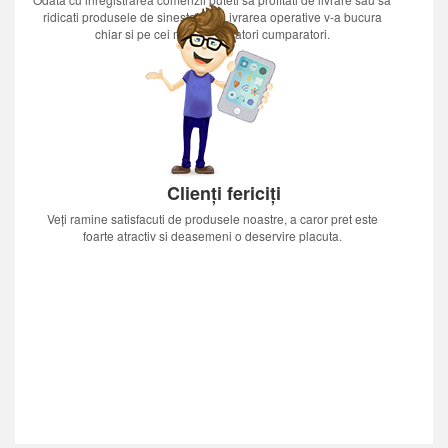
ridicati produsele de sinestatator.Livrarea operative v-a bucura
chiar si pe cei mai nerabdatori cumparatori.
Clienți fericiți
Veți ramine satisfacuti de produsele noastre, a caror pret este
foarte atractiv si deasemeni o deservire placuta.