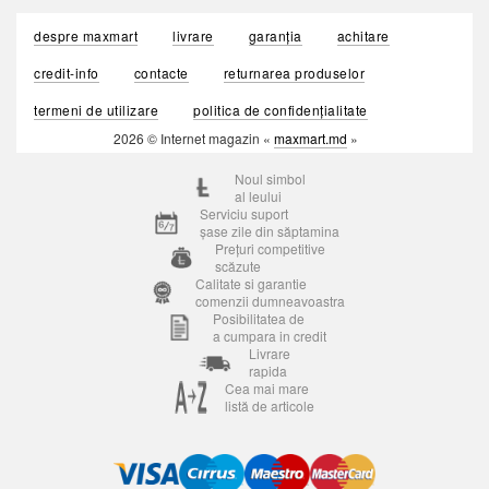
despre maxmart
livrare
garanția
achitare
credit-info
contacte
returnarea produselor
termeni de utilizare
politica de confidențialitate
2026 © Internet magazin «
maxmart.md
»
Noul simbol
al leului
Serviciu suport
șase zile din săptamina
Prețuri competitive
scăzute
Calitate si garantie
comenzii dumneavoastra
Posibilitatea de
a cumpara in credit
Livrare
rapida
Cea mai mare
listă de articole