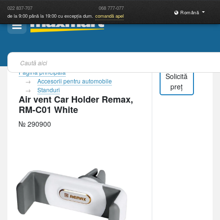
022
837-707
068
777-077
Română
de la 9:00 până la 19:00 cu excepția dum.
comandă apel
Pagina principală
Solicită
Accesorii pentru automobile
preț
Standuri
Air vent Car Holder Remax,
RM-C01 White
№ 290900