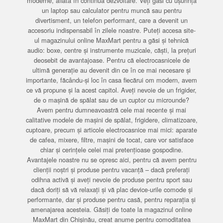
moderne, aflată în continuă dezvoltare. Veți găsi cu ușurință
un laptop sau calculator pentru muncă sau pentru
divertisment, un telefon performant, care a devenit un
accesoriu indispensabil în zilele noastre. Puteți accesa site-
ul magazinului online MaxMart pentru a găsi și tehnică
audio: boxe, centre și instrumente muzicale, căști, la prețuri
deosebit de avantajoase. Pentru că electrocasnicele de
ultimă generație au devenit din ce în ce mai necesare și
importante, făcându-și loc în casa fiecărui om modern, avem
ce vă propune și la acest capitol. Aveți nevoie de un frigider,
de o mașină de spălat sau de un cuptor cu microunde?
Avem pentru dumneavoastră cele mai recente și mai
calitative modele de mașini de spălat, frigidere, climatizoare,
cuptoare, precum și articole electrocasnice mai mici: aparate
de cafea, mixere, filtre, mașini de tocat, care vor satisface
chiar și cerințele celei mai pretențioase gospodine.
Avantajele noastre nu se opresc aici, pentru că avem pentru
clienții noștri și produse pentru vacanță – dacă preferați
odihna activă și aveți nevoie de produse pentru sport sau
dacă doriți să vă relaxați și vă plac device-urile comode și
performante, dar și produse pentru casă, pentru reparația și
amenajarea acesteia. Găsiți de toate la magazinul online
MaxMart din Chișinău, creat anume pentru comoditatea