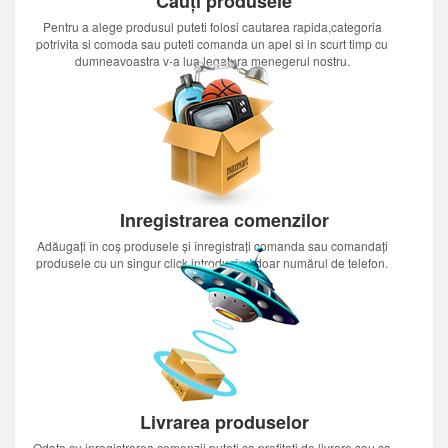
Cauți produsele
Pentru a alege produsul puteti folosi cautarea rapida,categoria
potrivita si comoda sau puteti comanda un apel si in scurt timp cu
dumneavoastra v-a lua legatura menegerul nostru.
Inregistrarea comenzilor
Adăugați în coș produsele și înregistrați comanda sau comandați
produsele cu un singur click introducînd doar numărul de telefon.
Livrarea produselor
Odata cu inregistrarea comenzii puteti sa profitati de livrare sau sa