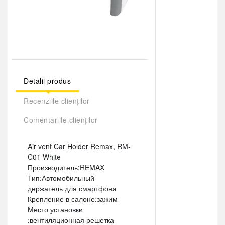
Detalii produs
Recenziile clienților
Comentariile clienților
Air vent Car Holder Remax, RM-
C01 White
Производитель:REMAX
Тип:Автомобильный
держатель для смартфона
Крепление в салоне:зажим
Место установки
:вентиляционная решетка