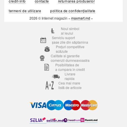
credit-info
contacte
returnarea produselor
termeni de utilizare
politica de confidențialitate
2026 © Internet magazin «
maxmart.md
»
Noul simbol
al leului
Serviciu suport
șase zile din săptamina
Prețuri competitive
scăzute
Calitate si garantie
comenzii dumneavoastra
Posibilitatea de
a cumpara in credit
Livrare
rapida
Cea mai mare
listă de articole