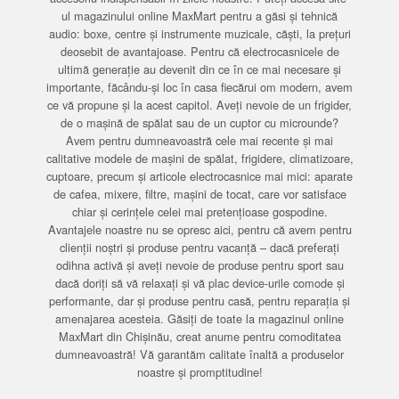
ul magazinului online MaxMart pentru a găsi și tehnică
audio: boxe, centre și instrumente muzicale, căști, la prețuri
deosebit de avantajoase. Pentru că electrocasnicele de
ultimă generație au devenit din ce în ce mai necesare și
importante, făcându-și loc în casa fiecărui om modern, avem
ce vă propune și la acest capitol. Aveți nevoie de un frigider,
de o mașină de spălat sau de un cuptor cu microunde?
Avem pentru dumneavoastră cele mai recente și mai
calitative modele de mașini de spălat, frigidere, climatizoare,
cuptoare, precum și articole electrocasnice mai mici: aparate
de cafea, mixere, filtre, mașini de tocat, care vor satisface
chiar și cerințele celei mai pretențioase gospodine.
Avantajele noastre nu se opresc aici, pentru că avem pentru
clienții noștri și produse pentru vacanță – dacă preferați
odihna activă și aveți nevoie de produse pentru sport sau
dacă doriți să vă relaxați și vă plac device-urile comode și
performante, dar și produse pentru casă, pentru reparația și
amenajarea acesteia. Găsiți de toate la magazinul online
MaxMart din Chișinău, creat anume pentru comoditatea
dumneavoastră! Vă garantăm calitate înaltă a produselor
noastre și promptitudine!