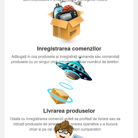
Inregistrarea comenzilor
Adăugați în coș produsele și înregistrați comanda sau comandați
produsele cu un singur click introducînd doar numărul de telefon.
Livrarea produselor
Odata cu inregistrarea comenzii puteti sa profitati de livrare sau sa
ridicati produsele de sinestatator.Livrarea operative v-a bucura
chiar si pe cei mai nerabdatori cumparatori.