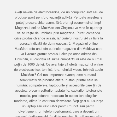
Aveți nevoie de electrocasnice, de un computer, soft sau de
produse sport pentru o vacanță activă? Pe toate acestea le
puteți procura chiar acum, fără efort și economisind timp!
Magazinul online MaxMart din Chișinău vă vine în ajutor și
vă scutește de umblatul prin magazine. Puteți comanda
orice produs chiar de acasă, iar curierul nostru vi-l va livra la
adresa indicată de dumneavoastră. Magazinul online
MaxMart este unul din puținele magazine din Moldova care
vă livrează gratuit produsul ales pe orice adresă din
Chișinău, cu condiția că suma cumpărăturii este de nu mai
puțin de 1000 de lei. Ce avantaje vă oferă magazinul online
de electrocasnice, tehnică foto, tehnică video, tehnică audio
MaxMart? Cel mai important avantaj este numărul
semnificativ de produse aflate în stoc, printre care se
numără: computerele, laptopurile și accesoriile care țin de
acestea, precum softurile, tastaturile, cablurile, telefoanele
mobile, proiectoare, necesare în epoca tehnologiilor
moderne, aflată în continuă dezvoltare. Veți găsi cu ușurință
un laptop sau calculator pentru muncă sau pentru
divertisment, un telefon performant, care a devenit un
accesoriu indispensabil în zilele noastre. Puteți accesa site-