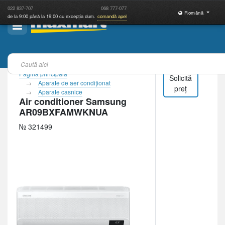
022
837-707
068
777-077
Română
de la 9:00 până la 19:00 cu excepția dum.
comandă apel
Pagina principală
Solicită
Aparate de aer condiţionat
preț
Aparate casnice
Air conditioner Samsung
AR09BXFAMWKNUA
№ 321499