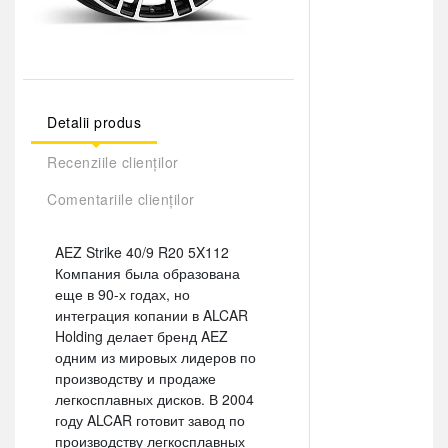
Detalii produs
Recenziile clienților
Comentariile clienților
AEZ Strike 40/9 R20 5X112
Компания была образована
еще в 90-х годах, но
интеграция копании в ALCAR
Holding делает бренд AEZ
одним из мировых лидеров по
производству и продаже
легкосплавных дисков. В 2004
году ALCAR готовит завод по
производству легкосплавных