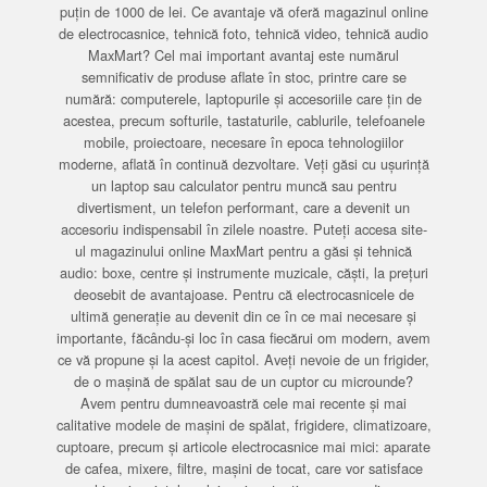
puțin de 1000 de lei. Ce avantaje vă oferă magazinul online
de electrocasnice, tehnică foto, tehnică video, tehnică audio
MaxMart? Cel mai important avantaj este numărul
semnificativ de produse aflate în stoc, printre care se
numără: computerele, laptopurile și accesoriile care țin de
acestea, precum softurile, tastaturile, cablurile, telefoanele
mobile, proiectoare, necesare în epoca tehnologiilor
moderne, aflată în continuă dezvoltare. Veți găsi cu ușurință
un laptop sau calculator pentru muncă sau pentru
divertisment, un telefon performant, care a devenit un
accesoriu indispensabil în zilele noastre. Puteți accesa site-
ul magazinului online MaxMart pentru a găsi și tehnică
audio: boxe, centre și instrumente muzicale, căști, la prețuri
deosebit de avantajoase. Pentru că electrocasnicele de
ultimă generație au devenit din ce în ce mai necesare și
importante, făcându-și loc în casa fiecărui om modern, avem
ce vă propune și la acest capitol. Aveți nevoie de un frigider,
de o mașină de spălat sau de un cuptor cu microunde?
Avem pentru dumneavoastră cele mai recente și mai
calitative modele de mașini de spălat, frigidere, climatizoare,
cuptoare, precum și articole electrocasnice mai mici: aparate
de cafea, mixere, filtre, mașini de tocat, care vor satisface