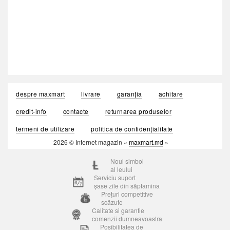
despre maxmart
livrare
garanția
achitare
credit-info
contacte
returnarea produselor
termeni de utilizare
politica de confidențialitate
2026 © Internet magazin «
maxmart.md
»
Noul simbol
al leului
Serviciu suport
șase zile din săptamina
Prețuri competitive
scăzute
Calitate si garantie
comenzii dumneavoastra
Posibilitatea de