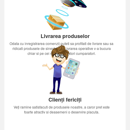
Livrarea produselor
Odata cu inregistrarea comenzii puteti sa profitati de livrare sau sa
ridicati produsele de sinestatator.Livrarea operative v-a bucura
chiar si pe cei mai nerabdatori cumparatori.
Clienți fericiți
Veți ramine satisfacuti de produsele noastre, a caror pret este
foarte atractiv si deasemeni o deservire placuta.