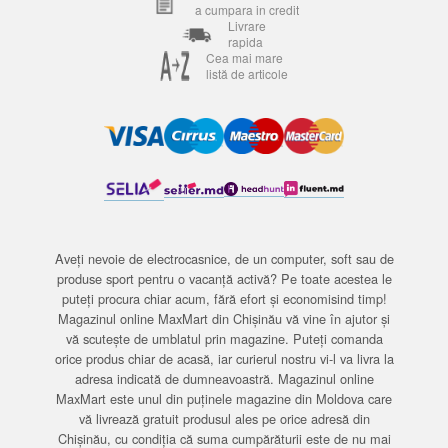
a cumpara in credit
Livrare
rapida
Cea mai mare
listă de articole
Aveți nevoie de electrocasnice, de un computer, soft sau de
produse sport pentru o vacanță activă? Pe toate acestea le
puteți procura chiar acum, fără efort și economisind timp!
Magazinul online MaxMart din Chișinău vă vine în ajutor și
vă scutește de umblatul prin magazine. Puteți comanda
orice produs chiar de acasă, iar curierul nostru vi-l va livra la
adresa indicată de dumneavoastră. Magazinul online
MaxMart este unul din puținele magazine din Moldova care
vă livrează gratuit produsul ales pe orice adresă din
Chișinău, cu condiția că suma cumpărăturii este de nu mai