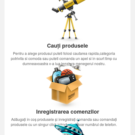
Cauți produsele
Pentru a alege produsul puteti folosi cautarea rapida,categoria
potrivita si comoda sau puteti comanda un apel si in scurt timp cu
dumneavoastra v-a lua legatura menegerul nostru.
Inregistrarea comenzilor
Adăugați în coș produsele și înregistrați comanda sau comandați
produsele cu un singur click introducînd doar numărul de telefon.