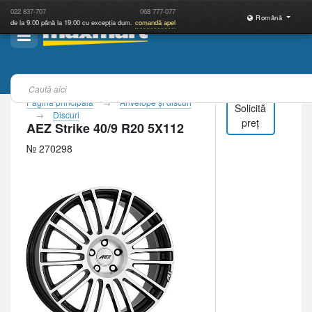
022
837-707
068
777-077
Română
de la 9:00 până la 19:00 cu excepția dum.
comandă apel
Pagina principală
Anvelope şi discuri
Solicită
Discuri
preț
AEZ Strike 40/9 R20 5X112
№ 270298