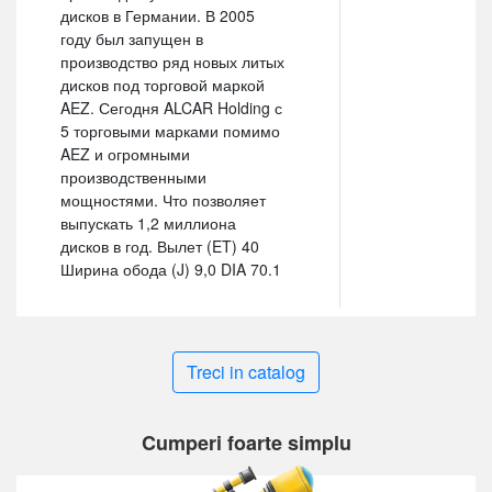
дисков в Германии. В 2005
году был запущен в
производство ряд новых литых
дисков под торговой маркой
AEZ. Сегодня ALCAR Holding с
5 торговыми марками помимо
AEZ и огромными
производственными
мощностями. Что позволяет
выпускать 1,2 миллиона
дисков в год. Вылет (ET) 40
Ширина обода (J) 9,0 DIA 70.1
Treci in catalog
Cumperi foarte simplu