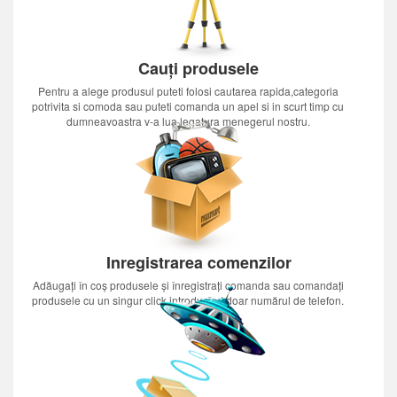
Cauți produsele
Pentru a alege produsul puteti folosi cautarea rapida,categoria
potrivita si comoda sau puteti comanda un apel si in scurt timp cu
dumneavoastra v-a lua legatura menegerul nostru.
Inregistrarea comenzilor
Adăugați în coș produsele și înregistrați comanda sau comandați
produsele cu un singur click introducînd doar numărul de telefon.