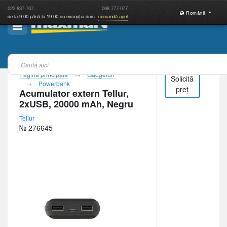
022
837-707
068
777-077
Română
de la 9:00 până la 19:00 cu excepția dum.
comandă apel
Pagina principală
Gadgeturi
Solicită
Powerbank
preț
Acumulator extern Tellur,
2xUSB, 20000 mAh, Negru
Tellur
№ 276645