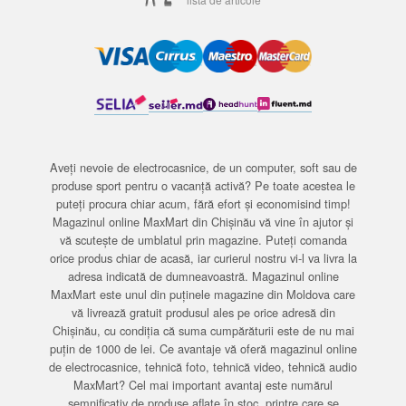
Aveți nevoie de electrocasnice, de un computer, soft sau de
produse sport pentru o vacanță activă? Pe toate acestea le
puteți procura chiar acum, fără efort și economisind timp!
Magazinul online MaxMart din Chișinău vă vine în ajutor și
vă scutește de umblatul prin magazine. Puteți comanda
orice produs chiar de acasă, iar curierul nostru vi-l va livra la
adresa indicată de dumneavoastră. Magazinul online
MaxMart este unul din puținele magazine din Moldova care
vă livrează gratuit produsul ales pe orice adresă din
Chișinău, cu condiția că suma cumpărăturii este de nu mai
puțin de 1000 de lei. Ce avantaje vă oferă magazinul online
de electrocasnice, tehnică foto, tehnică video, tehnică audio
MaxMart? Cel mai important avantaj este numărul
semnificativ de produse aflate în stoc, printre care se