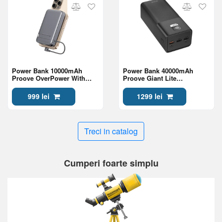
Power Bank 10000mAh
Power Bank 40000mAh
Proove OverPower With
Proove Giant Lite
Integrated Charging Cable
22.5W,Black
Type-C 35W, Gray
999 lei
1299 lei
Treci in catalog
Cumperi foarte simplu