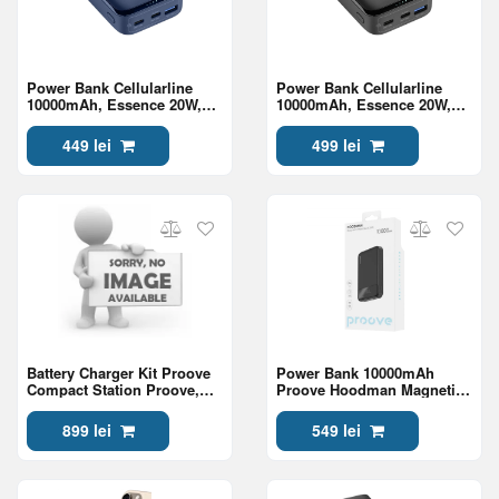
Power Bank Cellularline
Power Bank Cellularline
10000mAh, Essence 20W,
10000mAh, Essence 20W,
Blue
Black
449 lei
499 lei
Battery Charger Kit Proove
Power Bank 10000mAh
Compact Station Proove,
Proove Hoodman Magnetic
8pcs (4xAAA + 4xAA), Black
20W, Black
899 lei
549 lei