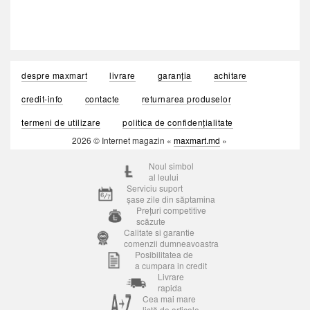
despre maxmart
livrare
garanția
achitare
credit-info
contacte
returnarea produselor
termeni de utilizare
politica de confidențialitate
2026 © Internet magazin «
maxmart.md
»
Noul simbol
al leului
Serviciu suport
șase zile din săptamina
Prețuri competitive
scăzute
Calitate si garantie
comenzii dumneavoastra
Posibilitatea de
a cumpara in credit
Livrare
rapida
Cea mai mare
listă de articole