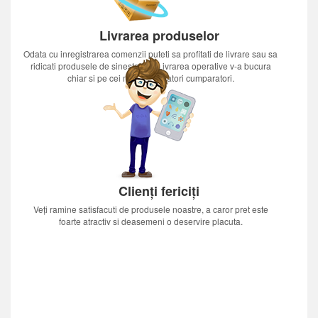
Livrarea produselor
Odata cu inregistrarea comenzii puteti sa profitati de livrare sau sa
ridicati produsele de sinestatator.Livrarea operative v-a bucura
chiar si pe cei mai nerabdatori cumparatori.
Clienți fericiți
Veți ramine satisfacuti de produsele noastre, a caror pret este
foarte atractiv si deasemeni o deservire placuta.