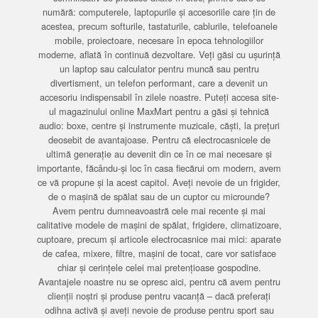
numără: computerele, laptopurile și accesoriile care țin de
acestea, precum softurile, tastaturile, cablurile, telefoanele
mobile, proiectoare, necesare în epoca tehnologiilor
moderne, aflată în continuă dezvoltare. Veți găsi cu ușurință
un laptop sau calculator pentru muncă sau pentru
divertisment, un telefon performant, care a devenit un
accesoriu indispensabil în zilele noastre. Puteți accesa site-
ul magazinului online MaxMart pentru a găsi și tehnică
audio: boxe, centre și instrumente muzicale, căști, la prețuri
deosebit de avantajoase. Pentru că electrocasnicele de
ultimă generație au devenit din ce în ce mai necesare și
importante, făcându-și loc în casa fiecărui om modern, avem
ce vă propune și la acest capitol. Aveți nevoie de un frigider,
de o mașină de spălat sau de un cuptor cu microunde?
Avem pentru dumneavoastră cele mai recente și mai
calitative modele de mașini de spălat, frigidere, climatizoare,
cuptoare, precum și articole electrocasnice mai mici: aparate
de cafea, mixere, filtre, mașini de tocat, care vor satisface
chiar și cerințele celei mai pretențioase gospodine.
Avantajele noastre nu se opresc aici, pentru că avem pentru
clienții noștri și produse pentru vacanță – dacă preferați
odihna activă și aveți nevoie de produse pentru sport sau