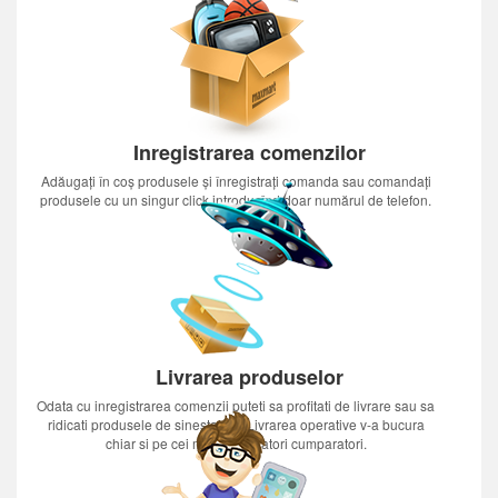
Inregistrarea comenzilor
Adăugați în coș produsele și înregistrați comanda sau comandați
produsele cu un singur click introducînd doar numărul de telefon.
Livrarea produselor
Odata cu inregistrarea comenzii puteti sa profitati de livrare sau sa
ridicati produsele de sinestatator.Livrarea operative v-a bucura
chiar si pe cei mai nerabdatori cumparatori.