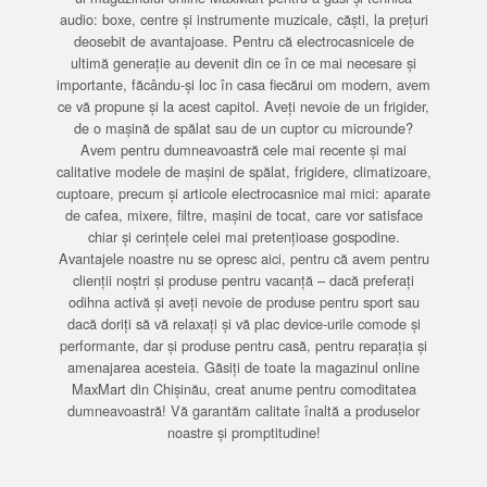
audio: boxe, centre și instrumente muzicale, căști, la prețuri
deosebit de avantajoase. Pentru că electrocasnicele de
ultimă generație au devenit din ce în ce mai necesare și
importante, făcându-și loc în casa fiecărui om modern, avem
ce vă propune și la acest capitol. Aveți nevoie de un frigider,
de o mașină de spălat sau de un cuptor cu microunde?
Avem pentru dumneavoastră cele mai recente și mai
calitative modele de mașini de spălat, frigidere, climatizoare,
cuptoare, precum și articole electrocasnice mai mici: aparate
de cafea, mixere, filtre, mașini de tocat, care vor satisface
chiar și cerințele celei mai pretențioase gospodine.
Avantajele noastre nu se opresc aici, pentru că avem pentru
clienții noștri și produse pentru vacanță – dacă preferați
odihna activă și aveți nevoie de produse pentru sport sau
dacă doriți să vă relaxați și vă plac device-urile comode și
performante, dar și produse pentru casă, pentru reparația și
amenajarea acesteia. Găsiți de toate la magazinul online
MaxMart din Chișinău, creat anume pentru comoditatea
dumneavoastră! Vă garantăm calitate înaltă a produselor
noastre și promptitudine!