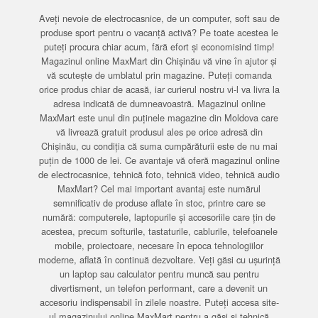
Aveți nevoie de electrocasnice, de un computer, soft sau de
produse sport pentru o vacanță activă? Pe toate acestea le
puteți procura chiar acum, fără efort și economisind timp!
Magazinul online MaxMart din Chișinău vă vine în ajutor și
vă scutește de umblatul prin magazine. Puteți comanda
orice produs chiar de acasă, iar curierul nostru vi-l va livra la
adresa indicată de dumneavoastră. Magazinul online
MaxMart este unul din puținele magazine din Moldova care
vă livrează gratuit produsul ales pe orice adresă din
Chișinău, cu condiția că suma cumpărăturii este de nu mai
puțin de 1000 de lei. Ce avantaje vă oferă magazinul online
de electrocasnice, tehnică foto, tehnică video, tehnică audio
MaxMart? Cel mai important avantaj este numărul
semnificativ de produse aflate în stoc, printre care se
numără: computerele, laptopurile și accesoriile care țin de
acestea, precum softurile, tastaturile, cablurile, telefoanele
mobile, proiectoare, necesare în epoca tehnologiilor
moderne, aflată în continuă dezvoltare. Veți găsi cu ușurință
un laptop sau calculator pentru muncă sau pentru
divertisment, un telefon performant, care a devenit un
accesoriu indispensabil în zilele noastre. Puteți accesa site-
ul magazinului online MaxMart pentru a găsi și tehnică