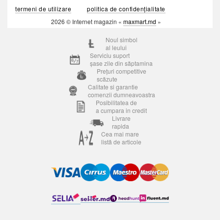
termeni de utilizare
politica de confidențialitate
2026 © Internet magazin «
maxmart.md
»
Noul simbol
al leului
Serviciu suport
șase zile din săptamina
Prețuri competitive
scăzute
Calitate si garantie
comenzii dumneavoastra
Posibilitatea de
a cumpara in credit
Livrare
rapida
Cea mai mare
listă de articole