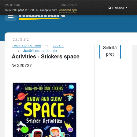
022
837-707
068
777-077
Română
de la 9:00 până la 19:00 cu excepția dum.
comandă apel
Pagina principală
Jucării
Solicită
Jucării educaţionale
preț
Activities - Stickers space
№ 320727