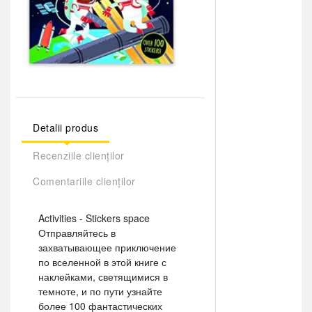
Detalii produs
Recenziile clienților
Comentariile clienților
Activities - Stickers space
Отправляйтесь в
захватывающее приключение
по вселенной в этой книге с
наклейками, светящимися в
темноте, и по пути узнайте
более 100 фантастических