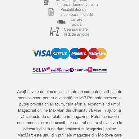
comenzii dumneavoastra
Posibilitatea de
a cumpara in credit
Livrare
rapida
Cea mai mare
listă de articole
Aveți nevoie de electrocasnice, de un computer, soft sau de
produse sport pentru o vacanță activă? Pe toate acestea le
puteți procura chiar acum, fără efort și economisind timp!
Magazinul online MaxMart din Chișinău vă vine în ajutor și
vă scutește de umblatul prin magazine. Puteți comanda
orice produs chiar de acasă, iar curierul nostru vi-l va livra la
adresa indicată de dumneavoastră. Magazinul online
MaxMart este unul din puținele magazine din Moldova care