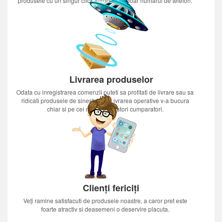
produsele cu un singur click introducînd doar numărul de telefon.
Livrarea produselor
Odata cu inregistrarea comenzii puteti sa profitati de livrare sau sa
ridicati produsele de sinestatator.Livrarea operative v-a bucura
chiar si pe cei mai nerabdatori cumparatori.
Clienți fericiți
Veți ramine satisfacuti de produsele noastre, a caror pret este
foarte atractiv si deasemeni o deservire placuta.