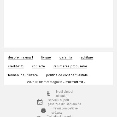
despre maxmart
livrare
garanția
achitare
credit-info
contacte
returnarea produselor
termeni de utilizare
politica de confidențialitate
2026 © Internet magazin «
maxmart.md
»
Noul simbol
al leului
Serviciu suport
șase zile din săptamina
Prețuri competitive
scăzute
Calitate si garantie