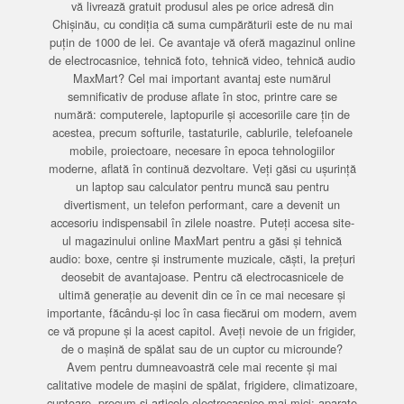
vă livrează gratuit produsul ales pe orice adresă din
Chișinău, cu condiția că suma cumpărăturii este de nu mai
puțin de 1000 de lei. Ce avantaje vă oferă magazinul online
de electrocasnice, tehnică foto, tehnică video, tehnică audio
MaxMart? Cel mai important avantaj este numărul
semnificativ de produse aflate în stoc, printre care se
numără: computerele, laptopurile și accesoriile care țin de
acestea, precum softurile, tastaturile, cablurile, telefoanele
mobile, proiectoare, necesare în epoca tehnologiilor
moderne, aflată în continuă dezvoltare. Veți găsi cu ușurință
un laptop sau calculator pentru muncă sau pentru
divertisment, un telefon performant, care a devenit un
accesoriu indispensabil în zilele noastre. Puteți accesa site-
ul magazinului online MaxMart pentru a găsi și tehnică
audio: boxe, centre și instrumente muzicale, căști, la prețuri
deosebit de avantajoase. Pentru că electrocasnicele de
ultimă generație au devenit din ce în ce mai necesare și
importante, făcându-și loc în casa fiecărui om modern, avem
ce vă propune și la acest capitol. Aveți nevoie de un frigider,
de o mașină de spălat sau de un cuptor cu microunde?
Avem pentru dumneavoastră cele mai recente și mai
calitative modele de mașini de spălat, frigidere, climatizoare,
cuptoare, precum și articole electrocasnice mai mici: aparate