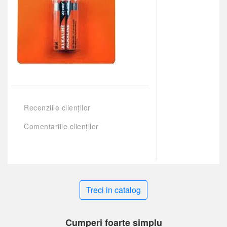
Recenziile clienților
Comentariile clienților
Treci in catalog
Cumperi foarte simplu