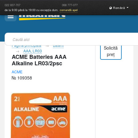
022
837-707
068
777-077
Română
de la 9:00 până la 19:00 cu excepția dum.
comandă apel
Pagina principală
Baterii
Solicită
AAA, LR03
preț
ACME Batteries AAA
Alkaline LR03/2psc
ACME
№ 109358