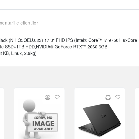
entariile clienților
ck (NH.Q5QEU.023) 17.3" FHD IPS (Intel® Core™ i7-9750H 6xCore
PCIe SSD+1TB HDD,NVIDIA® GeForce RTX™ 2060 6GB
KB, Linux, 2.9kg)