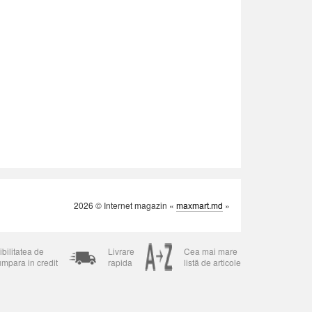
2026 © Internet magazin «
maxmart.md
»
bilitatea de
Livrare
Cea mai mare
umpara in credit
rapida
listă de articole