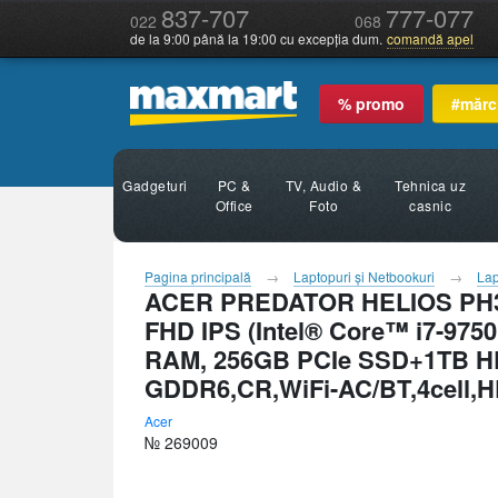
837-707
777-077
022
068
de la 9:00 până la 19:00 cu excepția dum.
comandă apel
% promo
#mărc
Gadgeturi
PC &
TV, Audio &
Tehnica uz
Office
Foto
casnic
Pagina principală
Laptopuri şi Netbookuri
Lap
ACER PREDATOR HELIOS PH317
FHD IPS (Intel® Core™ i7-975
RAM, 256GB PCIe SSD+1TB H
GDDR6,CR,WiFi-AC/BT,4cell,HD
Acer
№ 269009