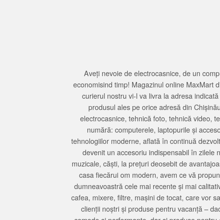
Aveți nevoie de electrocasnice, de un compu
economisind timp! Magazinul online MaxMart din
curierul nostru vi-l va livra la adresa indi
produsul ales pe orice adresă din Chișină
electrocasnice, tehnică foto, tehnică video, 
numără: computerele, laptopurile și accesori
tehnologiilor moderne, aflată în continuă dezvol
devenit un accesoriu indispensabil în zilele 
muzicale, căști, la prețuri deosebit de avantajo
casa fiecărui om modern, avem ce vă propune 
dumneavoastră cele mai recente și mai calitativ
cafea, mixere, filtre, mașini de tocat, care vor 
clienții noștri și produse pentru vacanță – da
comode și performante, dar și produse pentru 