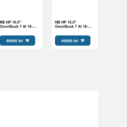
NB HP 16.0"
NB HP 16.0"
OmniBook 7 AI 16-
OmniBook 7 AI 16-
bh0008ci Silver (Core
bh0001ci Silver (Core
Ultra 7 356H 24Gb 1Tb
Ultra 7 356H 24Gb 1Tb
Win 11)
Win 11)
46990 lei
46990 lei