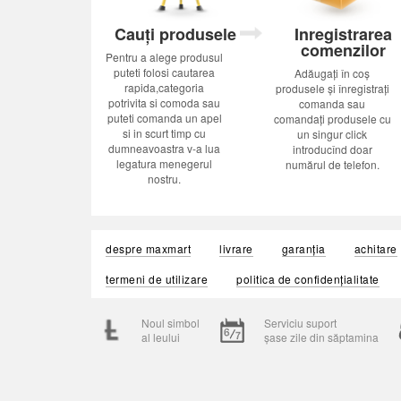
Cauți produsele
Inregistrarea
comenzilor
Pentru a alege produsul
puteti folosi cautarea
Adăugați în coș
rapida,categoria
produsele și înregistrați
potrivita si comoda sau
comanda sau
puteti comanda un apel
comandați produsele cu
si in scurt timp cu
un singur click
dumneavoastra v-a lua
introducînd doar
legatura menegerul
numărul de telefon.
nostru.
despre maxmart
livrare
garanția
achitare
termeni de utilizare
politica de confidențialitate
Noul simbol
Serviciu suport
al leului
șase zile din săptamina