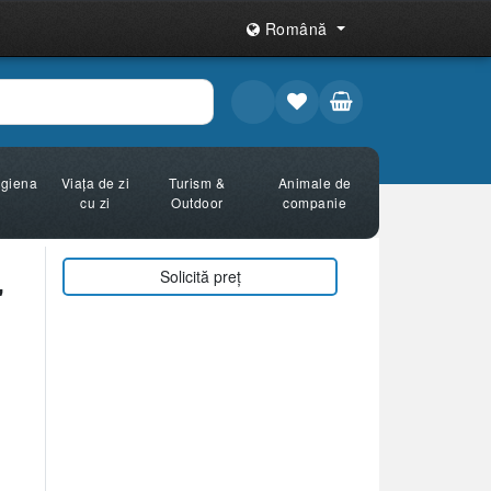
Română
Igiena
Viața de zi
Turism &
Animale de
cu zi
Outdoor
companie
Solicită preț
"