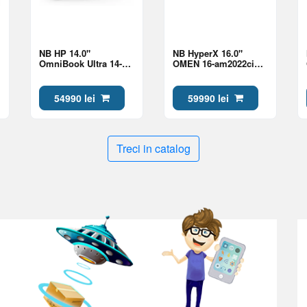
NB HP 14.0"
NB HyperX 16.0"
OmniBook Ultra 14-
OMEN 16-am2022ci
kd0009ci Gray (Core
Black (Core Ultra 7
Ultra 7 356H 32Gb 1Tb
270HX Plus 24Gb 1Tb
Win 11)
5060 8Gb)
54990 lei
59990 lei
Treci in catalog