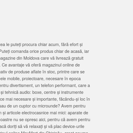
 le puteți procura chiar acum, fără efort și
Puteți comanda orice produs chiar de acasă, iar
magazine din Moldova care vă livrează gratuit
. Ce avantaje vă oferă magazinul online de
tiv de produse aflate în stoc, printre care se
oanele mobile, proiectoare, necesare în epoca
entru divertisment, un telefon performant, care a
 și tehnică audio: boxe, centre și instrumente
 ce mai necesare și importante, făcându-și loc în
at sau de un cuptor cu microunde? Avem pentru
 și articole electrocasnice mai mici: aparate de
e noastre nu se opresc aici, pentru că avem pentru
ă doriți să vă relaxați și vă plac device-urile
zinul online MaxMart din Chișinău, creat anume