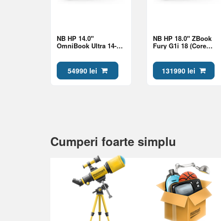
NB HP 14.0"
NB HP 18.0" ZBook
OmniBook Ultra 14-
Fury G1i 18 (Core
kd0013ci Gold (Core
Ultra 9 285HX 64Gb
Ultra 7 356H 32Gb 1Tb
2Tb RTX Pro 2000
Win 11)
8Gb Win 11)
54990 lei
131990 lei
Cumperi foarte simplu