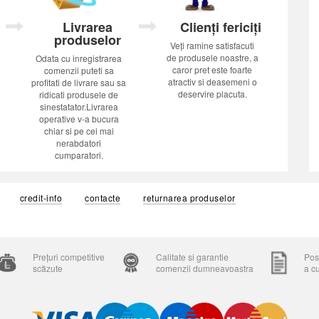
Livrarea
Clienți fericiți
produselor
Veți ramine satisfacuti
de produsele noastre, a
Odata cu inregistrarea
caror pret este foarte
comenzii puteti sa
atractiv si deasemeni o
profitati de livrare sau sa
deservire placuta.
ridicati produsele de
sinestatator.Livrarea
operative v-a bucura
chiar si pe cei mai
nerabdatori
cumparatori.
credit-info
contacte
returnarea produselor
Prețuri competitive
Calitate si garantie
Posi
scăzute
comenzii dumneavoastra
a c