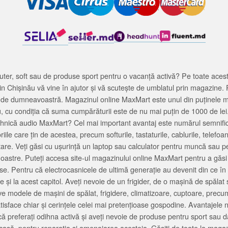
ter, soft sau de produse sport pentru o vacanță activă? Pe toate acestea
 Chișinău vă vine în ajutor și vă scutește de umblatul prin magazine. 
cată de dumneavoastră. Magazinul online MaxMart este unul din puținele 
u, cu condiția că suma cumpărăturii este de nu mai puțin de 1000 de lei
tehnică audio MaxMart? Cel mai important avantaj este numărul semnifica
ile care țin de acestea, precum softurile, tastaturile, cablurile, telef
tare. Veți găsi cu ușurință un laptop sau calculator pentru muncă sau p
noastre. Puteți accesa site-ul magazinului online MaxMart pentru a găsi
ase. Pentru că electrocasnicele de ultimă generație au devenit din ce în
și la acest capitol. Aveți nevoie de un frigider, de o mașină de spăl
e modele de mașini de spălat, frigidere, climatizoare, cuptoare, precum
satisface chiar și cerințele celei mai pretențioase gospodine. Avantajel
că preferați odihna activă și aveți nevoie de produse pentru sport sau dac
casă, pentru reparația și amenajarea acesteia. Găsiți de toate la maga