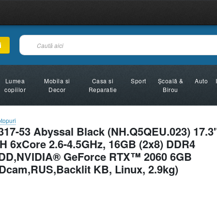
i
Lumea
Mobila si
Casa si
Sport
Şcoală &
Auto
copiilor
Decor
Reparatie
Birou
topuri
-53 Abyssal Black (NH.Q5QEU.023) 17.3
0H 6xCore 2.6-4.5GHz, 16GB (2x8) DDR4
DD,NVIDIA® GeForce RTX™ 2060 6GB
cam,RUS,Backlit KB, Linux, 2.9kg)