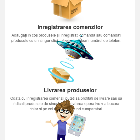
Inregistrarea comenzilor
Adăugați în coș produsele și înregistrați comanda sau comandați
produsele cu un singur click introducînd doar numărul de telefon.
Livrarea produselor
Odata cu inregistrarea comenzii puteti sa profitati de livrare sau sa
ridicati produsele de sinestatator.Livrarea operative v-a bucura
chiar si pe cei mai nerabdatori cumparatori.