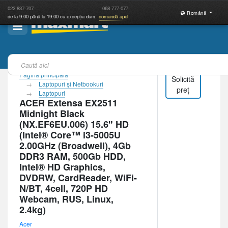
022
837-707
068
777-077
Română
de la 9:00 până la 19:00 cu excepția dum.
comandă apel
Pagina principală
Solicită
Laptopuri şi Netbookuri
preț
Laptopuri
ACER Extensa EX2511
Midnight Black
(NX.EF6EU.006) 15.6" HD
(Intel® Core™ i3-5005U
2.00GHz (Broadwell), 4Gb
DDR3 RAM, 500Gb HDD,
Intel® HD Graphics,
DVDRW, CardReader, WiFi-
N/BT, 4cell, 720P HD
Webcam, RUS, Linux,
2.4kg)
Acer