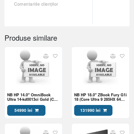
Comentariile clienților
Produse similare
NB HP 14.0" OmniBook
NB HP 18.0" ZBook Fury G1i
Ultra 14-kd0013ci Gold (Core
18 (Core Ultra 9 285HX 64Gb
Ultra 7 356H 32Gb 1Tb Win
2Tb RTX Pro 2000 8Gb Win
11)
11)
54990 lei
131990 lei