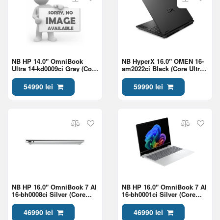
NB HP 14.0" OmniBook
NB HyperX 16.0" OMEN 16-
Ultra 14-kd0009ci Gray (Core
am2022ci Black (Core Ultra
Ultra 7 356H 32Gb 1Tb Win
7 270HX Plus 24Gb 1Tb
11)
5060 8Gb)
54990 lei
59990 lei
NB HP 16.0" OmniBook 7 AI
NB HP 16.0" OmniBook 7 AI
16-bh0008ci Silver (Core
16-bh0001ci Silver (Core
Ultra 7 356H 24Gb 1Tb Win
Ultra 7 356H 24Gb 1Tb Win
11)
11)
46990 lei
46990 lei