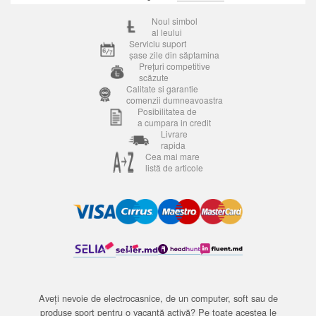
Noul simbol
al leului
Serviciu suport
șase zile din săptamina
Prețuri competitive
scăzute
Calitate si garantie
comenzii dumneavoastra
Posibilitatea de
a cumpara in credit
Livrare
rapida
Cea mai mare
listă de articole
Aveți nevoie de electrocasnice, de un computer, soft sau de
produse sport pentru o vacanță activă? Pe toate acestea le