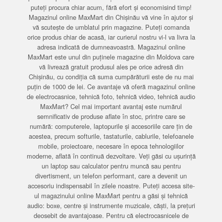
puteți procura chiar acum, fără efort și economisind timp!
Magazinul online MaxMart din Chișinău vă vine în ajutor și
vă scutește de umblatul prin magazine. Puteți comanda
orice produs chiar de acasă, iar curierul nostru vi-l va livra la
adresa indicată de dumneavoastră. Magazinul online
MaxMart este unul din puținele magazine din Moldova care
vă livrează gratuit produsul ales pe orice adresă din
Chișinău, cu condiția că suma cumpărăturii este de nu mai
puțin de 1000 de lei. Ce avantaje vă oferă magazinul online
de electrocasnice, tehnică foto, tehnică video, tehnică audio
MaxMart? Cel mai important avantaj este numărul
semnificativ de produse aflate în stoc, printre care se
numără: computerele, laptopurile și accesoriile care țin de
acestea, precum softurile, tastaturile, cablurile, telefoanele
mobile, proiectoare, necesare în epoca tehnologiilor
moderne, aflată în continuă dezvoltare. Veți găsi cu ușurință
un laptop sau calculator pentru muncă sau pentru
divertisment, un telefon performant, care a devenit un
accesoriu indispensabil în zilele noastre. Puteți accesa site-
ul magazinului online MaxMart pentru a găsi și tehnică
audio: boxe, centre și instrumente muzicale, căști, la prețuri
deosebit de avantajoase. Pentru că electrocasnicele de