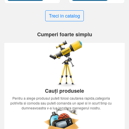
Treci in catalog
Cumperi foarte simplu
Cauți produsele
Pentru a alege produsul puteti folosi cautarea rapida,categoria
potrivita si comoda sau puteti comanda un apel si in scurt timp cu
dumneavoastra v-a lua legatura menegerul nostru.