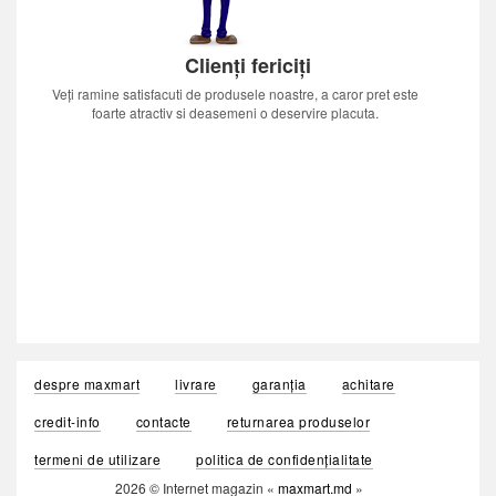
Clienți fericiți
Veți ramine satisfacuti de produsele noastre, a caror pret este
foarte atractiv si deasemeni o deservire placuta.
despre maxmart
livrare
garanția
achitare
credit-info
contacte
returnarea produselor
termeni de utilizare
politica de confidențialitate
2026 © Internet magazin «
maxmart.md
»