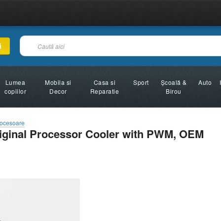
i
Lumea
Mobila si
Casa si
Sport
Şcoală &
Auto
copiilor
Decor
Reparatie
Birou
rocesoare
riginal Processor Cooler with PWM, OEM