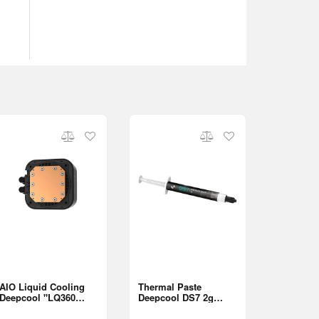
AIO Liquid Cooling
Thermal Paste
Deepcool "LQ360
Deepcool DS7 2g
ULTRA ARGB"
(2.0g, 6.9 W/m·K, 3.55
(<32dBA, 500-
g/cm³, -20°C to