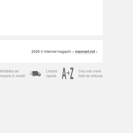
2026 © Internet magazin «
maxmart.md
»
bilitatea de
Livrare
Cea mai mare
umpara in credit
rapida
listă de articole