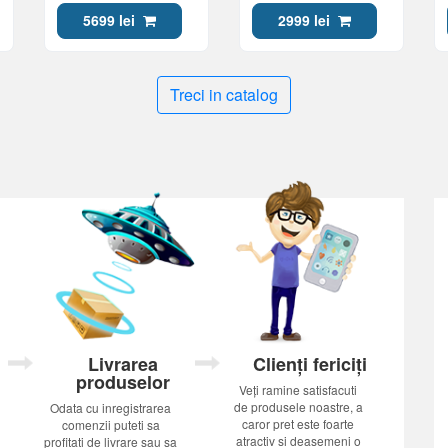
ARGB, 800-2200RPM,
ARGB, 0-2500RPM,
5699 lei
2999 lei
70,38CFM)
70,88CFM)
Treci in catalog
Livrarea
Clienți fericiți
produselor
Veți ramine satisfacuti
de produsele noastre, a
Odata cu inregistrarea
caror pret este foarte
comenzii puteti sa
atractiv si deasemeni o
profitati de livrare sau sa