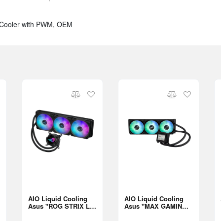
r Cooler with PWM, OEM
AIO Liquid Cooling
AIO Liquid Cooling
Asus "ROG STRIX LC
Asus "MAX GAMING
III 360 ARGB"
LC 360 ARGB LCD"
(<36dBA, 3x120mm,
(<35,5dBA, 3x120mm,