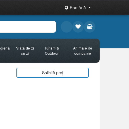
Română
Igiena
Viața de zi
Turism &
Animale de
cu zi
Outdoor
companie
Solicită preț