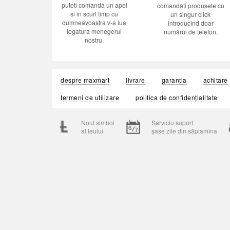
puteti comanda un apel
comandați produsele cu
si in scurt timp cu
un singur click
dumneavoastra v-a lua
introducînd doar
legatura menegerul
numărul de telefon.
nostru.
despre maxmart
livrare
garanția
achitare
termeni de utilizare
politica de confidențialitate
Noul simbol
Serviciu suport
al leului
șase zile din săptamina