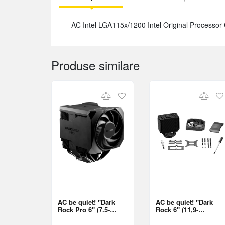
AC Intel LGA115x/1200 Intel Original Processo
Produse similare
AC be quiet! "Dark
AC be quiet! "Dark
Rock Pro 6" (7.5-
Rock 6" (11,9-
34,4dBA,
31.1dBA, 2000RPM,
1900/2000RPM,
135mm, PWM, 220W,