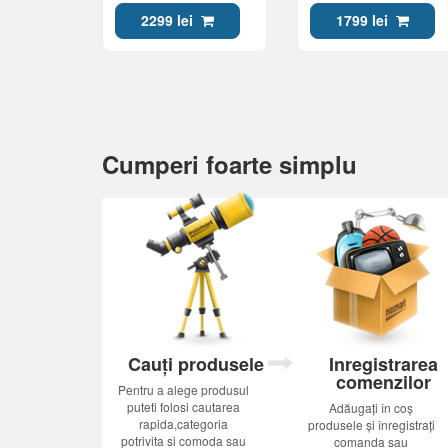
2x135/120mm, PWM,
6x6mm, 1010g.)
2299 lei
1799 lei
300W, 7x6mm, 1340g.)
Cumperi foarte simplu
Cauți produsele
Inregistrarea
comenzilor
Pentru a alege produsul
puteti folosi cautarea
Adăugați în coș
rapida,categoria
produsele și înregistrați
potrivita si comoda sau
comanda sau