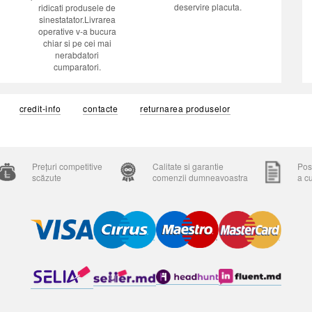
deservire placuta.
ridicati produsele de
sinestatator.Livrarea
operative v-a bucura
chiar si pe cei mai
nerabdatori
cumparatori.
credit-info
contacte
returnarea produselor
Prețuri competitive
Calitate si garantie
Posi
scăzute
comenzii dumneavoastra
a c