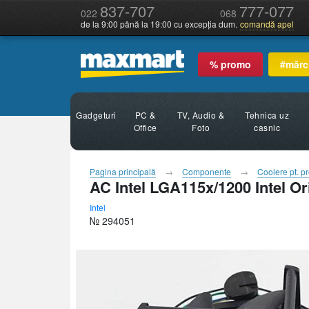
837-707
777-077
022
068
de la 9:00 până la 19:00 cu excepția dum.
comandă apel
% promo
#mărc
Gadgeturi
PC &
TV, Audio &
Tehnica uz
Office
Foto
casnic
Pagina principală
Componente
Coolere pt. p
AC Intel LGA115x/1200 Intel O
Intel
№ 294051