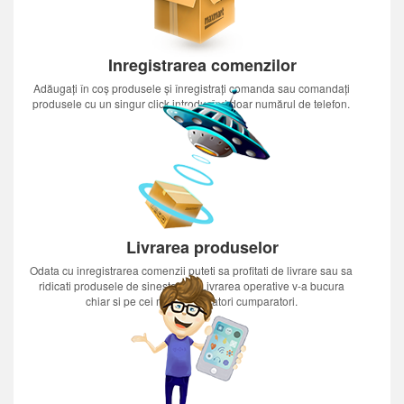
Inregistrarea comenzilor
Adăugați în coș produsele și înregistrați comanda sau comandați
produsele cu un singur click introducînd doar numărul de telefon.
Livrarea produselor
Odata cu inregistrarea comenzii puteti sa profitati de livrare sau sa
ridicati produsele de sinestatator.Livrarea operative v-a bucura
chiar si pe cei mai nerabdatori cumparatori.