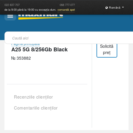
022
837-707
068
777-077
Română
de la 9:00 până la 19:00 cu excepția dum.
comandă apel
Pagina principală
Solicită
A25 5G 8/256Gb Black
preț
№ 353882
Recenziile clienților
Comentariile clienților