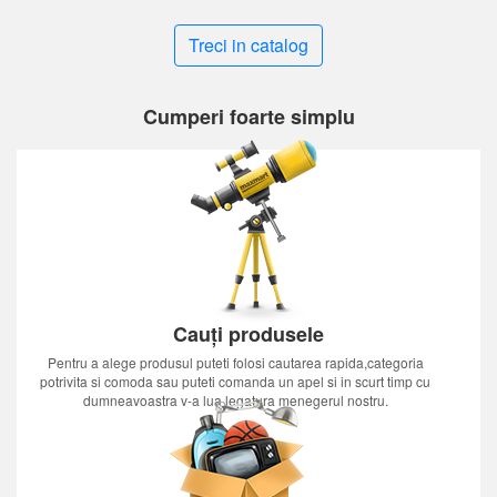
Treci in catalog
Cumperi foarte simplu
Cauți produsele
Pentru a alege produsul puteti folosi cautarea rapida,categoria
potrivita si comoda sau puteti comanda un apel si in scurt timp cu
dumneavoastra v-a lua legatura menegerul nostru.