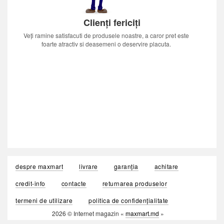
Clienți fericiți
Veți ramine satisfacuti de produsele noastre, a caror pret este
foarte atractiv si deasemeni o deservire placuta.
despre maxmart
livrare
garanția
achitare
credit-info
contacte
returnarea produselor
termeni de utilizare
politica de confidențialitate
2026 © Internet magazin «
maxmart.md
»