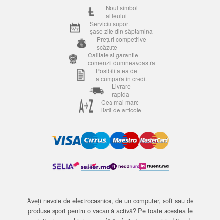
Noul simbol
al leului
Serviciu suport
șase zile din săptamina
Prețuri competitive
scăzute
Calitate si garantie
comenzii dumneavoastra
Posibilitatea de
a cumpara in credit
Livrare
rapida
Cea mai mare
listă de articole
Aveți nevoie de electrocasnice, de un computer, soft sau de
produse sport pentru o vacanță activă? Pe toate acestea le