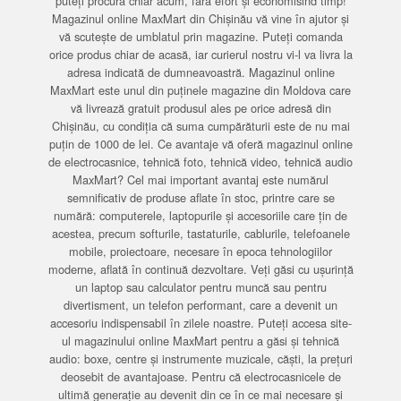
puteți procura chiar acum, fără efort și economisind timp!
Magazinul online MaxMart din Chișinău vă vine în ajutor și
vă scutește de umblatul prin magazine. Puteți comanda
orice produs chiar de acasă, iar curierul nostru vi-l va livra la
adresa indicată de dumneavoastră. Magazinul online
MaxMart este unul din puținele magazine din Moldova care
vă livrează gratuit produsul ales pe orice adresă din
Chișinău, cu condiția că suma cumpărăturii este de nu mai
puțin de 1000 de lei. Ce avantaje vă oferă magazinul online
de electrocasnice, tehnică foto, tehnică video, tehnică audio
MaxMart? Cel mai important avantaj este numărul
semnificativ de produse aflate în stoc, printre care se
numără: computerele, laptopurile și accesoriile care țin de
acestea, precum softurile, tastaturile, cablurile, telefoanele
mobile, proiectoare, necesare în epoca tehnologiilor
moderne, aflată în continuă dezvoltare. Veți găsi cu ușurință
un laptop sau calculator pentru muncă sau pentru
divertisment, un telefon performant, care a devenit un
accesoriu indispensabil în zilele noastre. Puteți accesa site-
ul magazinului online MaxMart pentru a găsi și tehnică
audio: boxe, centre și instrumente muzicale, căști, la prețuri
deosebit de avantajoase. Pentru că electrocasnicele de
ultimă generație au devenit din ce în ce mai necesare și