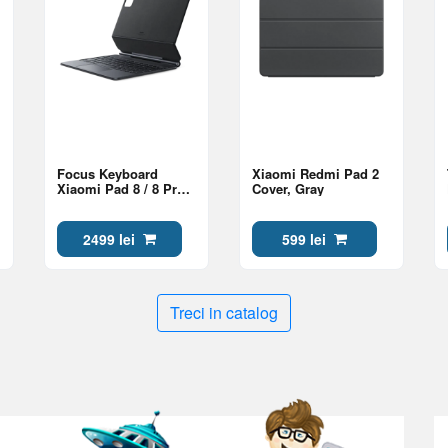
Focus Keyboard
Xiaomi Redmi Pad 2
Xiaomi Pad 8 / 8 Pro,
Cover, Gray
(US English), Gray
2499 lei
599 lei
Treci in catalog