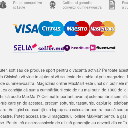
Prețuri competitive
Calitate si garantie
Posi
scăzute
comenzii dumneavoastra
a c
ter, soft sau de produse sport pentru o vacanță activă? Pe toate acestea
 Chișinău vă vine în ajutor și vă scutește de umblatul prin magazine. 
cată de dumneavoastră. Magazinul online MaxMart este unul din puținele 
u, cu condiția că suma cumpărăturii este de nu mai puțin de 1000 de lei
tehnică audio MaxMart? Cel mai important avantaj este numărul semnifica
ile care țin de acestea, precum softurile, tastaturile, cablurile, telef
tare. Veți găsi cu ușurință un laptop sau calculator pentru muncă sau p
noastre. Puteți accesa site-ul magazinului online MaxMart pentru a găsi
ase. Pentru că electrocasnicele de ultimă generație au devenit din ce în