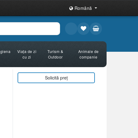
Română
Igiena
Viața de zi
Turism &
Animale de
cu zi
Outdoor
companie
Solicită preț