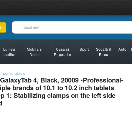
i
Lumea
Mobila si
Casa si
Sport
Şcoală &
Auto
copiilor
Decor
Reparatie
Birou
ii pentru tablete
or GalaxyTab 4, Black, 20009 •Professional-
tiple brands of 10.1 to 10.2 inch tablets
1: Stabilizing clamps on the left side
d