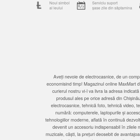
Noul simbol
Serviciu suport
al leului
șase zile din săptamina
Aveți nevoie de electrocasnice, de un compu
economisind timp! Magazinul online MaxMart din
curierul nostru vi-l va livra la adresa indi
produsul ales pe orice adresă din Chișină
electrocasnice, tehnică foto, tehnică video, 
numără: computerele, laptopurile și accesori
tehnologiilor moderne, aflată în continuă dezvol
devenit un accesoriu indispensabil în zilele 
muzicale, căști, la prețuri deosebit de avantajo