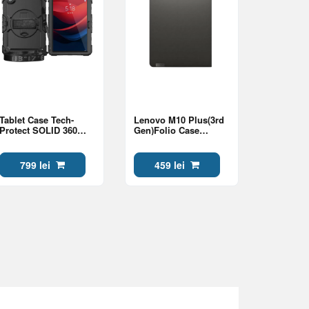
Tablet Case Tech-
Lenovo M10 Plus(3rd
Protect SOLID 360
Gen)Folio Case
Lenovo Tab M11 (11"),
Grey(WW)
Black
799 lei
459 lei