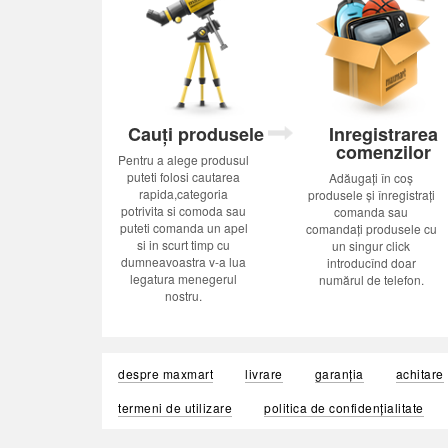
Cauți produsele
Inregistrarea
comenzilor
Pentru a alege produsul
puteti folosi cautarea
Adăugați în coș
rapida,categoria
produsele și înregistrați
potrivita si comoda sau
comanda sau
puteti comanda un apel
comandați produsele cu
si in scurt timp cu
un singur click
dumneavoastra v-a lua
introducînd doar
legatura menegerul
numărul de telefon.
nostru.
despre maxmart
livrare
garanția
achitare
termeni de utilizare
politica de confidențialitate