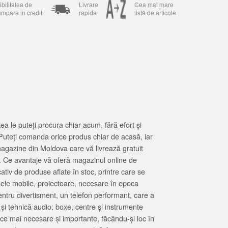
bilitatea de
Livrare
Cea mai mare
umpara in credit
rapida
listă de articole
 le puteți procura chiar acum, fără efort și
Puteți comanda orice produs chiar de acasă, iar
magazine din Moldova care vă livrează gratuit
. Ce avantaje vă oferă magazinul online de
tiv de produse aflate în stoc, printre care se
oanele mobile, proiectoare, necesare în epoca
entru divertisment, un telefon performant, care a
 și tehnică audio: boxe, centre și instrumente
 ce mai necesare și importante, făcându-și loc în