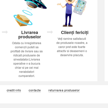
Livrarea
Clienți fericiți
produselor
Veți ramine satisfacuti
de produsele noastre, a
Odata cu inregistrarea
caror pret este foarte
comenzii puteti sa
atractiv si deasemeni o
profitati de livrare sau sa
deservire placuta.
ridicati produsele de
sinestatator.Livrarea
operative v-a bucura
chiar si pe cei mai
nerabdatori
cumparatori.
credit-info
contacte
returnarea produselor