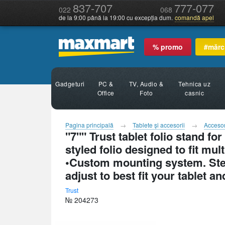
837-707
777-077
022
068
de la 9:00 până la 19:00 cu excepția dum.
comandă apel
% promo
#mărc
Gadgeturi
PC &
TV, Audio &
Tehnica uz
Office
Foto
casnic
Pagina principală
Tablete şi accesorii
Accesor
"7"" Trust tablet folio stand f
styled folio designed to fit mul
•Custom mounting system. Step 
adjust to best fit your tablet an
Trust
№ 204273