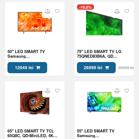
-10,0%
50" LED SMART TV
75" LED SMART TV LG
Samsung
75QNED83B6A, QD
QE50QN70HAUXUA, Mini
NanoCell, 4K UHD, webOS,
LED 4K UHD, Tizen OS,
Black
12949 lei
26999 lei
29999 lei
Black
65" LED SMART TV TCL
55" LED SMART TV
65Q8C, QD-MiniLED, 4K
Samsung