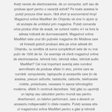
Aveți nevoie de electrocasnice, de un computer, soft sau de
produse sport pentru o vacanță activă? Pe toate acestea le
puteți procura chiar acum, fără efort și economisind timp!
Magazinul online MaxMart din Chișinău vă vine în ajutor și
vă scutește de umblatul prin magazine. Puteți comanda
orice produs chiar de acasă, iar curierul nostru vi-l va livra la
adresa indicată de dumneavoastră. Magazinul online
MaxMart este unul din puținele magazine din Moldova care
vă livrează gratuit produsul ales pe orice adresă din
Chișinău, cu condiția că suma cumpărăturii este de nu mai
puțin de 1000 de lei. Ce avantaje vă oferă magazinul online
de electrocasnice, tehnică foto, tehnică video, tehnică audio
MaxMart? Cel mai important avantaj este numărul
semnificativ de produse aflate în stoc, printre care se
numără: computerele, laptopurile și accesoriile care țin de
acestea, precum softurile, tastaturile, cablurile, telefoanele
mobile, proiectoare, necesare în epoca tehnologiilor
moderne, aflată în continuă dezvoltare. Veți găsi cu ușurință
un laptop sau calculator pentru muncă sau pentru
divertisment, un telefon performant, care a devenit un
accesoriu indispensabil în zilele noastre. Puteți accesa site-
ul magazinului online MaxMart pentru a găsi și tehnică