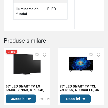
Iluminarea de
ELED
fundal
Produse similare
-5,0%
65" LED SMART TV LG
75" LED SMART TV TCL
65MRGB87B6B, MiniRGB,
75C61KS, QD-MiniLED, 4K
4K UHD, webOS, Black
UHD, Google TV, Black
36999 lei
18999 lei
38999 lei