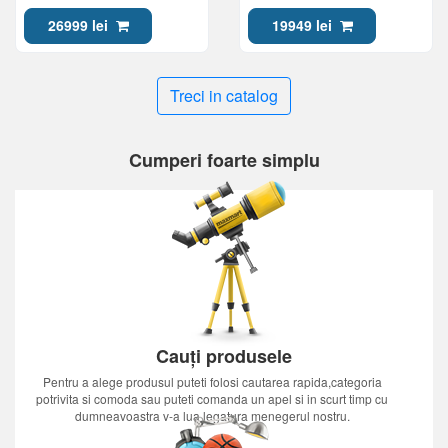
UHD, Google TV, Black
QE55QN80HAUXUA, Mini
LED 4K UHD, Tizen OS,
26999 lei
19949 lei
Black
Treci in catalog
Cumperi foarte simplu
Cauți produsele
Pentru a alege produsul puteti folosi cautarea rapida,categoria
potrivita si comoda sau puteti comanda un apel si in scurt timp cu
dumneavoastra v-a lua legatura menegerul nostru.