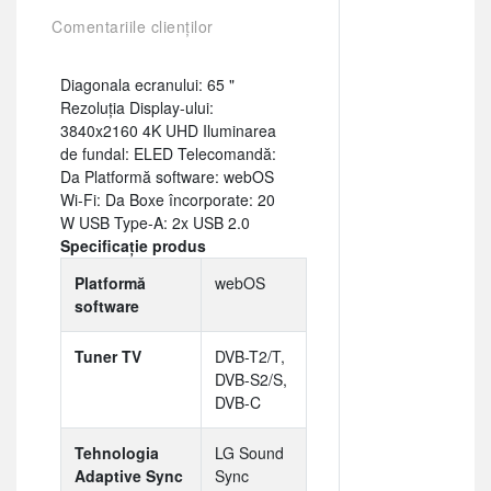
Comentariile clienților
Diagonala ecranului: 65 "
Rezoluția Display-ului:
3840x2160 4K UHD Iluminarea
de fundal: ELED Telecomandă:
Da Platformă software: webOS
Wi-Fi: Da Boxe încorporate: 20
W USB Type-A: 2x USB 2.0
Specificație produs
Platformă
webOS
software
Tuner TV
DVB-T2/T,
DVB-S2/S,
DVB-C
Tehnologia
LG Sound
Adaptive Sync
Sync