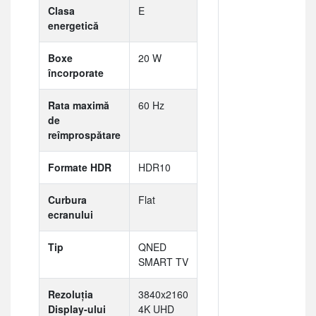
Clasa
E
energetică
Boxe
20 W
încorporate
Rata maximă
60 Hz
de
reîmprospătare
Formate HDR
HDR10
Curbura
Flat
ecranului
Tip
QNED
SMART TV
Rezoluția
3840x2160
Display-ului
4K UHD