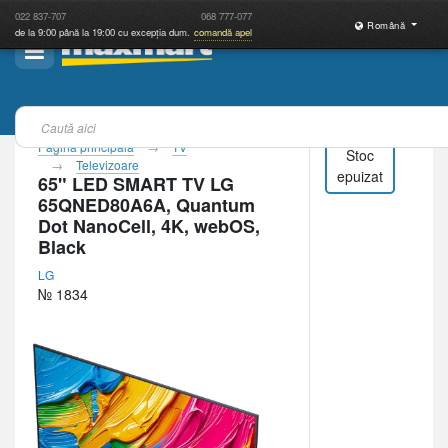
022
837-707
068
777-077
Română
de la 9:00 până la 19:00 cu excepția dum.
comandă apel
Pagina principală
TV
Stoc
Televizoare
epuizat
65" LED SMART TV LG
65QNED80A6A, Quantum
Dot NanoCell, 4K, webOS,
Black
LG
№ 1834