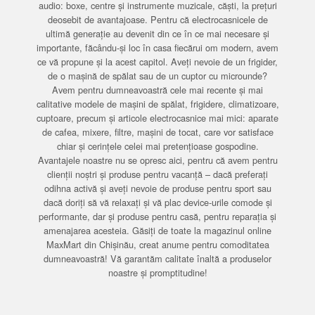
audio: boxe, centre și instrumente muzicale, căști, la prețuri
deosebit de avantajoase. Pentru că electrocasnicele de
ultimă generație au devenit din ce în ce mai necesare și
importante, făcându-și loc în casa fiecărui om modern, avem
ce vă propune și la acest capitol. Aveți nevoie de un frigider,
de o mașină de spălat sau de un cuptor cu microunde?
Avem pentru dumneavoastră cele mai recente și mai
calitative modele de mașini de spălat, frigidere, climatizoare,
cuptoare, precum și articole electrocasnice mai mici: aparate
de cafea, mixere, filtre, mașini de tocat, care vor satisface
chiar și cerințele celei mai pretențioase gospodine.
Avantajele noastre nu se opresc aici, pentru că avem pentru
clienții noștri și produse pentru vacanță – dacă preferați
odihna activă și aveți nevoie de produse pentru sport sau
dacă doriți să vă relaxați și vă plac device-urile comode și
performante, dar și produse pentru casă, pentru reparația și
amenajarea acesteia. Găsiți de toate la magazinul online
MaxMart din Chișinău, creat anume pentru comoditatea
dumneavoastră! Vă garantăm calitate înaltă a produselor
noastre și promptitudine!