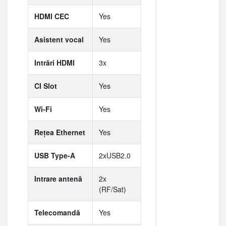
HDMI CEC
Yes
Asistent vocal
Yes
Intrări HDMI
3x
CI Slot
Yes
Wi-Fi
Yes
Rețea Ethernet
Yes
USB Type-A
2xUSB2.0
Intrare antenă
2x
(RF/Sat)
Telecomandă
Yes