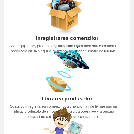
Inregistrarea comenzilor
Adăugați în coș produsele și înregistrați comanda sau comandați
produsele cu un singur click introducînd doar numărul de telefon.
Livrarea produselor
Odata cu inregistrarea comenzii puteti sa profitati de livrare sau sa
ridicati produsele de sinestatator.Livrarea operative v-a bucura
chiar si pe cei mai nerabdatori cumparatori.