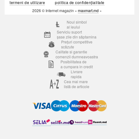
termeni de utilizare
politica de confidențialitate
2026 © Internet magazin «
maxmart.md
»
Noul simbol
al leului
Serviciu suport
șase zile din săptamina
Prețuri competitive
scăzute
Calitate si garantie
comenzii dumneavoastra
Posibilitatea de
a cumpara in credit
Livrare
rapida
Cea mai mare
listă de articole