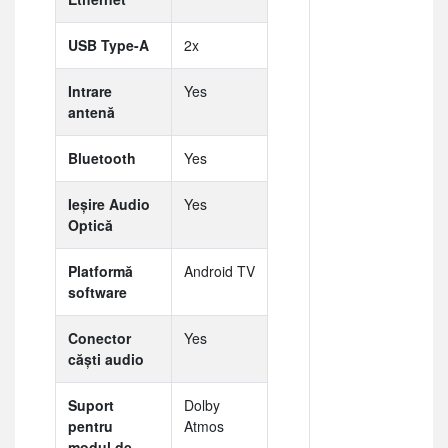
USB Type-A
2x
Intrare
Yes
antenă
Bluetooth
Yes
Ieșire Audio
Yes
Optică
Platformă
Android TV
software
Conector
Yes
căști audio
Suport
Dolby
pentru
Atmos
modul de