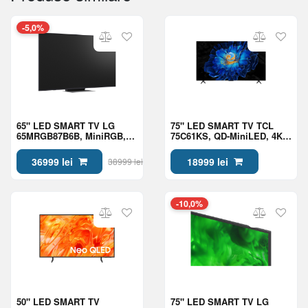
-5,0%
65" LED SMART TV LG
75" LED SMART TV TCL
65MRGB87B6B, MiniRGB,
75C61KS, QD-MiniLED, 4K
4K UHD, webOS, Black
UHD, Google TV, Black
36999 lei
18999 lei
38999 lei
-10,0%
50" LED SMART TV
75" LED SMART TV LG