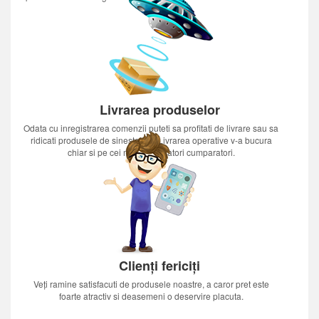
Livrarea produselor
Odata cu inregistrarea comenzii puteti sa profitati de livrare sau sa
ridicati produsele de sinestatator.Livrarea operative v-a bucura
chiar si pe cei mai nerabdatori cumparatori.
Clienți fericiți
Veți ramine satisfacuti de produsele noastre, a caror pret este
foarte atractiv si deasemeni o deservire placuta.