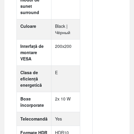
sunet
surround
Culoare
Black |
Чёрный
Interfață de
200x200
montare
VESA
Clasa de
E
eficiență
energetică
Boxe
2x 10 W
încorporate
Telecomandă
Yes
Formate HDR
HDR10