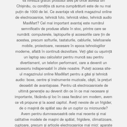
vă livrează gratuit produsul ales pe orice adresă din
Chișinău, cu condiția că suma cumpărăturii este de nu mai
puțin de 1000 de lei. Ce avantaje vă oferă magazinul online
de electrocasnice, tehnică foto, tehnică video, tehnică audio
MaxMart? Cel mai important avantaj este numărul
semnificativ de produse aflate în stoc, printre care se
numără: computerele, laptopurile și accesoriile care țin de
acestea, precum softurile, tastaturile, cablurile, telefoanele
mobile, proiectoare, necesare în epoca tehnologiilor
moderne, aflată în continuă dezvoltare. Veți găsi cu ușurință
un laptop sau calculator pentru muncă sau pentru
divertisment, un telefon performant, care a devenit un
accesoriu indispensabil în zilele noastre. Puteți accesa site-
ul magazinului online MaxMart pentru a găsi și tehnică
audio: boxe, centre și instrumente muzicale, căști, la prețuri
deosebit de avantajoase. Pentru că electrocasnicele de
ultimă generație au devenit din ce în ce mai necesare și
importante, făcându-și loc în casa fiecărui om modern, avem
ce vă propune și la acest capitol. Aveți nevoie de un frigider,
de o mașină de spălat sau de un cuptor cu microunde?
Avem pentru dumneavoastră cele mai recente și mai
calitative modele de mașini de spălat, frigidere, climatizoare,
cuptoare, precum și articole electrocasnice mai mici: aparate