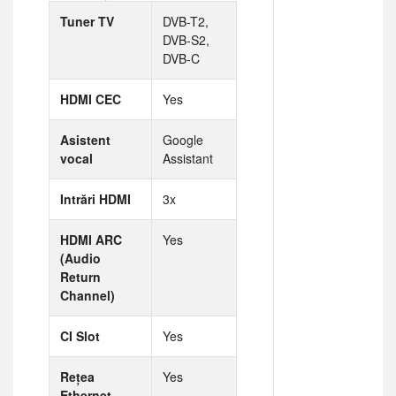
Tuner TV
DVB-T2,
DVB-S2,
DVB-C
HDMI CEC
Yes
Asistent
Google
vocal
Assistant
Intrări HDMI
3x
HDMI ARC
Yes
(Audio
Return
Channel)
CI Slot
Yes
Rețea
Yes
Ethernet