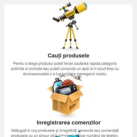
Cauți produsele
Pentru a alege produsul puteti folosi cautarea rapida,categoria
potrivita si comoda sau puteti comanda un apel si in scurt timp cu
dumneavoastra v-a lua legatura menegerul nostru.
Inregistrarea comenzilor
Adăugați în coș produsele și înregistrați comanda sau comandați
produsele cu un singur click introducînd doar numărul de telefon.