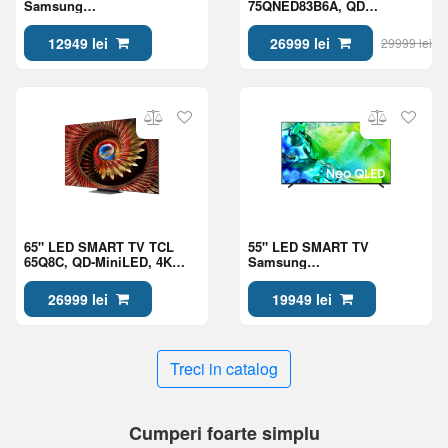
Samsung
75QNED83B6A, QD
QE50QN70HAUXUA, Mini
NanoCell, 4K UHD, webOS,
LED 4K UHD, Tizen OS,
Black
12949 lei
26999 lei
29999 lei
Black
65" LED SMART TV TCL
55" LED SMART TV
65Q8C, QD-MiniLED, 4K
Samsung
UHD, Google TV, Black
QE55QN80HAUXUA, Mini
LED 4K UHD, Tizen OS,
26999 lei
19949 lei
Black
Treci in catalog
Cumperi foarte simplu