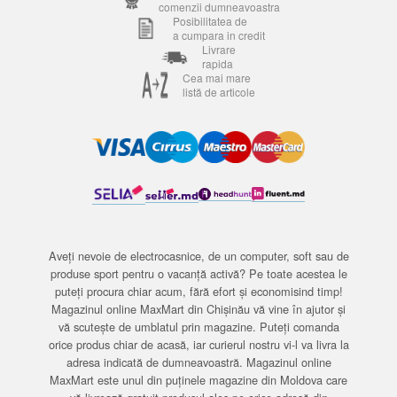
comenzii dumneavoastra
Posibilitatea de
a cumpara in credit
Livrare
rapida
Cea mai mare
listă de articole
Aveți nevoie de electrocasnice, de un computer, soft sau de
produse sport pentru o vacanță activă? Pe toate acestea le
puteți procura chiar acum, fără efort și economisind timp!
Magazinul online MaxMart din Chișinău vă vine în ajutor și
vă scutește de umblatul prin magazine. Puteți comanda
orice produs chiar de acasă, iar curierul nostru vi-l va livra la
adresa indicată de dumneavoastră. Magazinul online
MaxMart este unul din puținele magazine din Moldova care