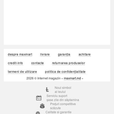
despre maxmart
livrare
garanția
achitare
credit-info
contacte
returnarea produselor
termeni de utilizare
politica de confidențialitate
2026 © Internet magazin «
maxmart.md
»
Noul simbol
al leului
Serviciu suport
șase zile din săptamina
Prețuri competitive
scăzute
Calitate si garantie