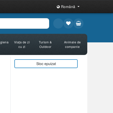
Română
Igiena
Viața de zi
Turism &
Animale de
cu zi
Outdoor
companie
Stoc epuizat