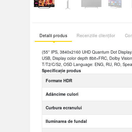
Detalii produs
Recenziile clienților
Com
(55'' IPS, 3840x2160 UHD Quantum Dot Display
USB, Display color depth 8bit+FRC, Dolby Visi
T/T2/C/S2, OSD Language: ENG, RU, RO, Spea
Specificație produs
Formate HDR
Adâncime culori
Curbura ecranului
Iluminarea de fundal