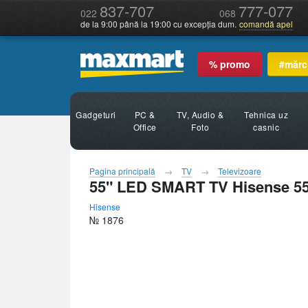
837-707
777-077
022
068
de la 9:00 până la 19:00 cu excepția dum.
comandă apel
% promo
#mărc
Gadgeturi
PC &
TV, Audio &
Tehnica uz
Office
Foto
casnic
Pagina principală
TV
Televizoare
55" LED SMART TV Hisense 5
Hisense
№ 1876