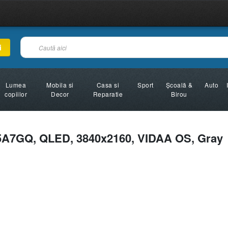
i
Lumea
Mobila si
Casa si
Sport
Şcoală &
Auto
copiilor
Decor
Reparatie
Birou
5A7GQ, QLED, 3840x2160, VIDAA OS, Gray