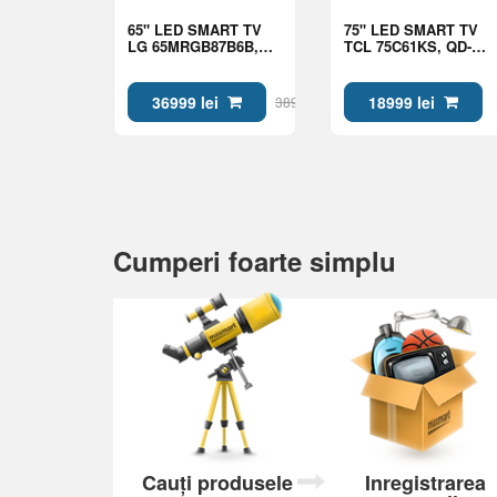
65" LED SMART TV
75" LED SMART TV
LG 65MRGB87B6B,
TCL 75C61KS, QD-
MiniRGB, 4K UHD,
MiniLED, 4K UHD,
webOS, Black
Google TV, Black
36999 lei
18999 lei
38999 lei
Cumperi foarte simplu
Cauți produsele
Inregistrarea