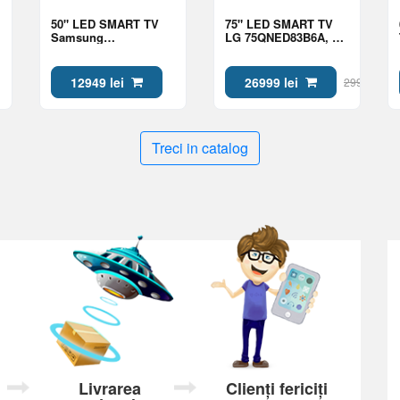
50" LED SMART TV
75" LED SMART TV
Samsung
LG 75QNED83B6A, QD
QE50QN70HAUXUA,
NanoCell, 4K UHD,
Mini LED 4K UHD,
webOS, Black
Tizen OS, Black
12949 lei
26999 lei
29999 lei
Treci in catalog
Livrarea
Clienți fericiți