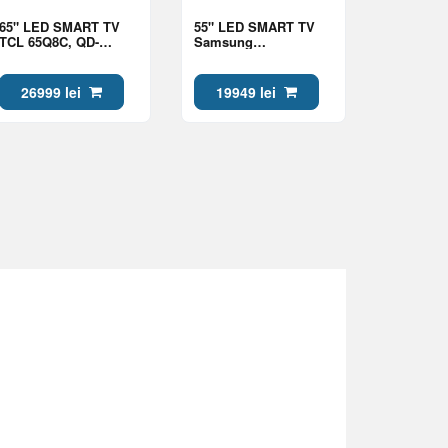
65" LED SMART TV
55" LED SMART TV
TCL 65Q8C, QD-
Samsung
MiniLED, 4K UHD,
QE55QN80HAUXUA,
Google TV, Black
Mini LED 4K UHD,
Tizen OS, Black
26999 lei
19949 lei