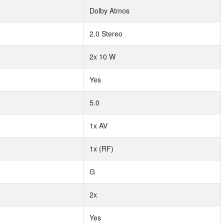
Dolby Atmos
2.0 Stereo
2x 10 W
Yes
5.0
1x AV
1x (RF)
G
2x
Yes