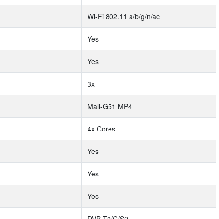
Wi-Fi 802.11 a/b/g/n/ac
Yes
Yes
3x
Mali-G51 MP4
4x Cores
Yes
Yes
Yes
DVB-T2/C/S2