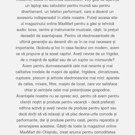
un laptop sau calculator pentru muncă sau pentru
divertisment, un telefon performant, care a devenit un
accesoriu indispensabil în zilele noastre. Puteți accesa site-
ul magazinului online MaxMart pentru a găsi și tehnică
audio: boxe, centre și instrumente muzicale, căști, la prețuri
deosebit de avantajoase. Pentru că electrocasnicele de
ultimă generație au devenit din ce în ce mai necesare și
importante, făcându-și loc în casa fiecărui om modern, avem
ce vă propune și la acest capitol. Aveți nevoie de un frigider,
de o mașină de spălat sau de un cuptor cu microunde?
Avem pentru dumneavoastră cele mai recente și mai
calitative modele de mașini de spălat, frigidere, climatizoare,
cuptoare, precum și articole electrocasnice mai mici: aparate
de cafea, mixere, filtre, mașini de tocat, care vor satisface
chiar și cerințele celei mai pretențioase gospodine.
Avantajele noastre nu se opresc aici, pentru că avem pentru
clienții noștri și produse pentru vacanță – dacă preferați
odihna activă și aveți nevoie de produse pentru sport sau
dacă doriți să vă relaxați și vă plac device-urile comode și
performante, dar și produse pentru casă, pentru reparația și
amenajarea acesteia. Găsiți de toate la magazinul online
MaxMart din Chișinău, creat anume pentru comoditatea