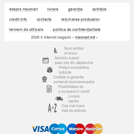
despre maxmart
livrare
garanția
achitare
credit-info
contacte
returnarea produselor
termeni de utilizare
politica de confidențialitate
2026 © Internet magazin «
maxmart.md
»
Noul simbol
al leului
Serviciu suport
șase zile din săptamina
Prețuri competitive
scăzute
Calitate si garantie
comenzii dumneavoastra
Posibilitatea de
a cumpara in credit
Livrare
rapida
Cea mai mare
listă de articole