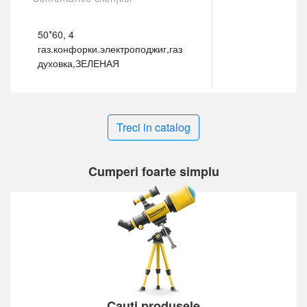
50*60, 4
газ.конфорки.электроподжиг,газ
духовка,ЗЕЛЕНАЯ
Treci in catalog
Cumperi foarte simplu
Cauți produsele