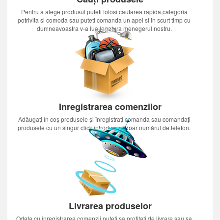
Pentru a alege produsul puteti folosi cautarea rapida,categoria
potrivita si comoda sau puteti comanda un apel si in scurt timp cu
dumneavoastra v-a lua legatura menegerul nostru.
Inregistrarea comenzilor
Adăugați în coș produsele și înregistrați comanda sau comandați
produsele cu un singur click introducînd doar numărul de telefon.
Livrarea produselor
Odata cu inregistrarea comenzii puteti sa profitati de livrare sau sa