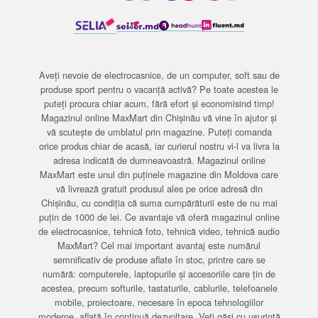
Aveți nevoie de electrocasnice, de un computer, soft sau de
produse sport pentru o vacanță activă? Pe toate acestea le
puteți procura chiar acum, fără efort și economisind timp!
Magazinul online MaxMart din Chișinău vă vine în ajutor și
vă scutește de umblatul prin magazine. Puteți comanda
orice produs chiar de acasă, iar curierul nostru vi-l va livra la
adresa indicată de dumneavoastră. Magazinul online
MaxMart este unul din puținele magazine din Moldova care
vă livrează gratuit produsul ales pe orice adresă din
Chișinău, cu condiția că suma cumpărăturii este de nu mai
puțin de 1000 de lei. Ce avantaje vă oferă magazinul online
de electrocasnice, tehnică foto, tehnică video, tehnică audio
MaxMart? Cel mai important avantaj este numărul
semnificativ de produse aflate în stoc, printre care se
numără: computerele, laptopurile și accesoriile care țin de
acestea, precum softurile, tastaturile, cablurile, telefoanele
mobile, proiectoare, necesare în epoca tehnologiilor
moderne, aflată în continuă dezvoltare. Veți găsi cu ușurință