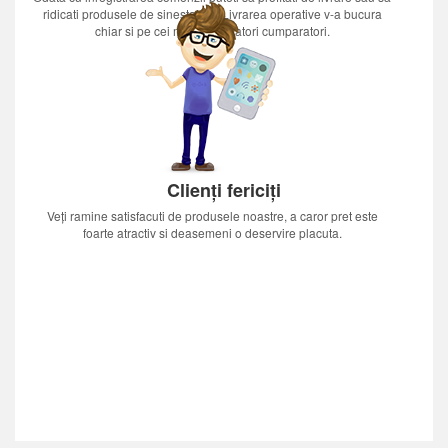
ridicati produsele de sinestatator.Livrarea operative v-a bucura
chiar si pe cei mai nerabdatori cumparatori.
Clienți fericiți
Veți ramine satisfacuti de produsele noastre, a caror pret este
foarte atractiv si deasemeni o deservire placuta.