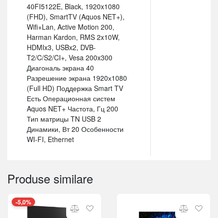
40FI5122E, Black, 1920x1080
(FHD), SmartTV (Aquos NET+),
Wifi+Lan, Active Motion 200,
Harman Kardon, RMS 2x10W,
HDMIx3, USBx2, DVB-
T2/C/S2/CI+, Vesa 200x300
Диагональ экрана 40
Разрешение экрана 1920х1080
(Full HD) Поддержка Smart TV
Есть Операционная систем
Aquos NET+ Частота, Гц 200
Тип матрицы TN USB 2
Динамики, Вт 20 Особенности
WI-FI, Ethernet
Produse similare
-5,0%