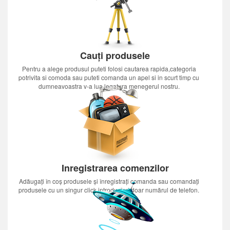
Cauți produsele
Pentru a alege produsul puteti folosi cautarea rapida,categoria
potrivita si comoda sau puteti comanda un apel si in scurt timp cu
dumneavoastra v-a lua legatura menegerul nostru.
Inregistrarea comenzilor
Adăugați în coș produsele și înregistrați comanda sau comandați
produsele cu un singur click introducînd doar numărul de telefon.