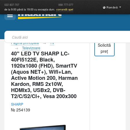
022
837-707
068
777-077
Română
de la 9:00 până la 19:00 cu excepția dum.
comandă apel
Pagina principală
TV
Solicită
Televizoare
preț
40" LED TV SHARP LC-
40FI5122E, Black,
1920x1080 (FHD), SmartTV
(Aquos NET+), Wifi+Lan,
Active Motion 200, Harman
Kardon, RMS 2x10W,
HDMIx3, USBx2, DVB-
T2/C/S2/CI+, Vesa 200x300
SHARP
№ 254139