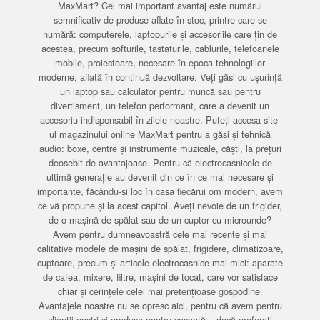
MaxMart? Cel mai important avantaj este numărul
semnificativ de produse aflate în stoc, printre care se
numără: computerele, laptopurile și accesoriile care țin de
acestea, precum softurile, tastaturile, cablurile, telefoanele
mobile, proiectoare, necesare în epoca tehnologiilor
moderne, aflată în continuă dezvoltare. Veți găsi cu ușurință
un laptop sau calculator pentru muncă sau pentru
divertisment, un telefon performant, care a devenit un
accesoriu indispensabil în zilele noastre. Puteți accesa site-
ul magazinului online MaxMart pentru a găsi și tehnică
audio: boxe, centre și instrumente muzicale, căști, la prețuri
deosebit de avantajoase. Pentru că electrocasnicele de
ultimă generație au devenit din ce în ce mai necesare și
importante, făcându-și loc în casa fiecărui om modern, avem
ce vă propune și la acest capitol. Aveți nevoie de un frigider,
de o mașină de spălat sau de un cuptor cu microunde?
Avem pentru dumneavoastră cele mai recente și mai
calitative modele de mașini de spălat, frigidere, climatizoare,
cuptoare, precum și articole electrocasnice mai mici: aparate
de cafea, mixere, filtre, mașini de tocat, care vor satisface
chiar și cerințele celei mai pretențioase gospodine.
Avantajele noastre nu se opresc aici, pentru că avem pentru
clienții noștri și produse pentru vacanță – dacă preferați