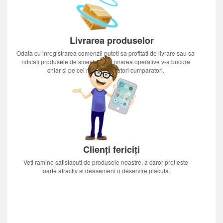
Livrarea produselor
Odata cu inregistrarea comenzii puteti sa profitati de livrare sau sa
ridicati produsele de sinestatator.Livrarea operative v-a bucura
chiar si pe cei mai nerabdatori cumparatori.
Clienți fericiți
Veți ramine satisfacuti de produsele noastre, a caror pret este
foarte atractiv si deasemeni o deservire placuta.