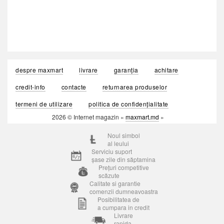
despre maxmart
livrare
garanția
achitare
credit-info
contacte
returnarea produselor
termeni de utilizare
politica de confidențialitate
2026 © Internet magazin «
maxmart.md
»
Noul simbol
al leului
Serviciu suport
șase zile din săptamina
Prețuri competitive
scăzute
Calitate si garantie
comenzii dumneavoastra
Posibilitatea de
a cumpara in credit
Livrare
rapida