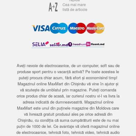
Cea mai mare
listă de articole
Aveți nevoie de electrocasnice, de un computer, soft sau de
produse sport pentru o vacanță activă? Pe toate acestea le
puteți procura chiar acum, fără efort și economisind timp!
Magazinul online MaxMart din Chișinău vă vine în ajutor și
vă scutește de umblatul prin magazine. Puteți comanda
orice produs chiar de acasă, iar curierul nostru vi-l va livra la
adresa indicată de dumneavoastră. Magazinul online
MaxMart este unul din puținele magazine din Moldova care
vă livrează gratuit produsul ales pe orice adresă din
Chișinău, cu condiția că suma cumpărăturii este de nu mai
puțin de 1000 de lei. Ce avantaje vă oferă magazinul online
de electrocasnice, tehnică foto, tehnică video, tehnică audio