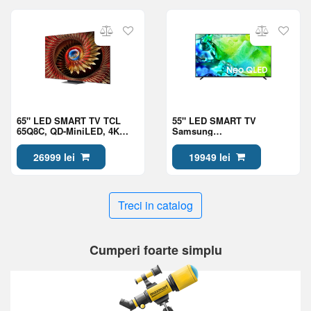
65" LED SMART TV TCL
55" LED SMART TV
65Q8C, QD-MiniLED, 4K
Samsung
UHD, Google TV, Black
QE55QN80HAUXUA, Mini
LED 4K UHD, Tizen OS,
26999 lei
19949 lei
Black
Treci in catalog
Cumperi foarte simplu