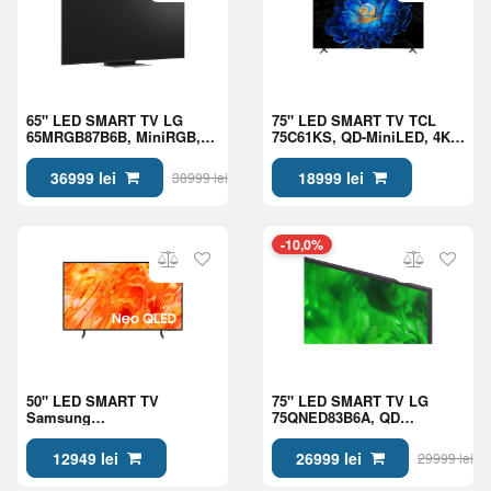
65" LED SMART TV LG
75" LED SMART TV TCL
65MRGB87B6B, MiniRGB,
75C61KS, QD-MiniLED, 4K
4K UHD, webOS, Black
UHD, Google TV, Black
36999 lei
18999 lei
38999 lei
-10,0%
50" LED SMART TV
75" LED SMART TV LG
Samsung
75QNED83B6A, QD
QE50QN70HAUXUA, Mini
NanoCell, 4K UHD, webOS,
LED 4K UHD, Tizen OS,
Black
12949 lei
26999 lei
29999 lei
Black