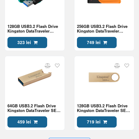
128GB USB3.2 Flash Drive
256GB USB3.2 Flash Drive
Kingston DataTraveler
Kingston DataTraveler
Exodia S (DTXS/128GB),
Exodia S (DTXS/256GB),
Black + Turquoise, Plastic,
Black + Orange, Plastic,
323 lei
749 lei
Slider Cap
Slider Cap
64GB USB3.2 Flash Drive
128GB USB3.2 Flash Drive
Kingston DataTraveler SE9
Kingston DataTraveler SE9
G3 (DTSE9G3/64GB), Gold,
G3 (DTSE9G3/128GB), Gold,
Metal Case, Key Ring (
Metal Case, Key Ring (
459 lei
719 lei
(R/W:220/100MB/s)
(R/W:220/100MB/s)