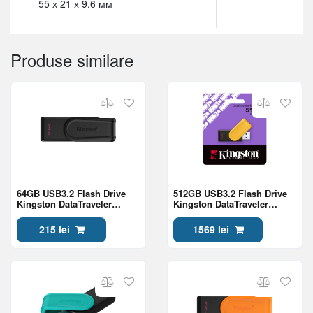
55 х 21 х 9.6 мм
Produse similare
64GB USB3.2 Flash Drive
512GB USB3.2 Flash Drive
Kingston DataTraveler
Kingston DataTraveler
Exodia S (DTXS/64GB),
Exodia S (DTXS/512GB),
Black-Black, Plastic, Slider
Black + Yellow, Plastic,
215 lei
1569 lei
Cap
Slider Cap