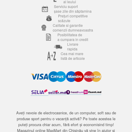
al leului
Serviciu suport
șase zile din săptamina
Prețuri competitive
scăzute
Calitate si garantie
comenzii dumneavoastra
Posibilitatea de
a cumpara in credit
Livrare
rapida
Cea mai mare
listă de articole
Aveți nevoie de electrocasnice, de un computer, soft sau de
produse sport pentru o vacanță activă? Pe toate acestea le
puteți procura chiar acum, fără efort și economisind timp!
Magazinul online MaxMart din Chișinău vă vine în ajutor și