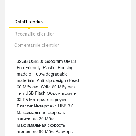
Detalii produs
Recenziile clienților
Comentariile clienților
32GB USB3.0 Goodram UME3
Eco Friendly, Plastic, Housing
made of 100% degradable
materials, Anti-slip design (Read
60 MByte/s, Write 20 MByte/s)
Тип USB Flash Объём памяти
32 ГБ Материал корпуса
Пластик Интерфейс USB 3.0
Максимальная скорость
записи, до 20 Мб/с
Максимальная скорость
чтения, до 60 Мб/с Размеры