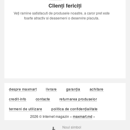
Clienți fericiți
Veți ramine satisfacuti de produsele noastre, a caror pret este
foarte atractiv si deasemeni o deservire placuta.
despre maxmart
livrare
garanția
achitare
credit-info
contacte
returnarea produselor
termeni de utilizare
politica de confidențialitate
2026 © Internet magazin «
maxmart.md
»
Noul simbol