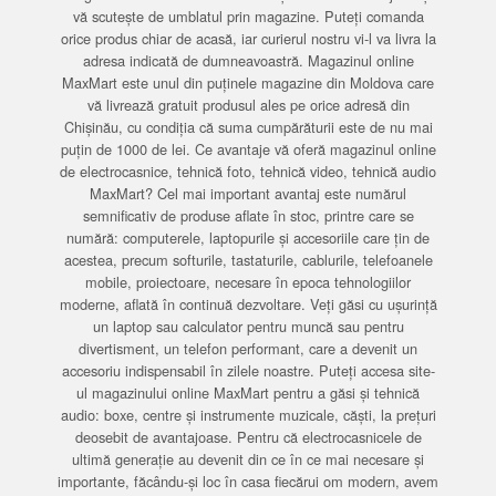
vă scutește de umblatul prin magazine. Puteți comanda
orice produs chiar de acasă, iar curierul nostru vi-l va livra la
adresa indicată de dumneavoastră. Magazinul online
MaxMart este unul din puținele magazine din Moldova care
vă livrează gratuit produsul ales pe orice adresă din
Chișinău, cu condiția că suma cumpărăturii este de nu mai
puțin de 1000 de lei. Ce avantaje vă oferă magazinul online
de electrocasnice, tehnică foto, tehnică video, tehnică audio
MaxMart? Cel mai important avantaj este numărul
semnificativ de produse aflate în stoc, printre care se
numără: computerele, laptopurile și accesoriile care țin de
acestea, precum softurile, tastaturile, cablurile, telefoanele
mobile, proiectoare, necesare în epoca tehnologiilor
moderne, aflată în continuă dezvoltare. Veți găsi cu ușurință
un laptop sau calculator pentru muncă sau pentru
divertisment, un telefon performant, care a devenit un
accesoriu indispensabil în zilele noastre. Puteți accesa site-
ul magazinului online MaxMart pentru a găsi și tehnică
audio: boxe, centre și instrumente muzicale, căști, la prețuri
deosebit de avantajoase. Pentru că electrocasnicele de
ultimă generație au devenit din ce în ce mai necesare și
importante, făcându-și loc în casa fiecărui om modern, avem