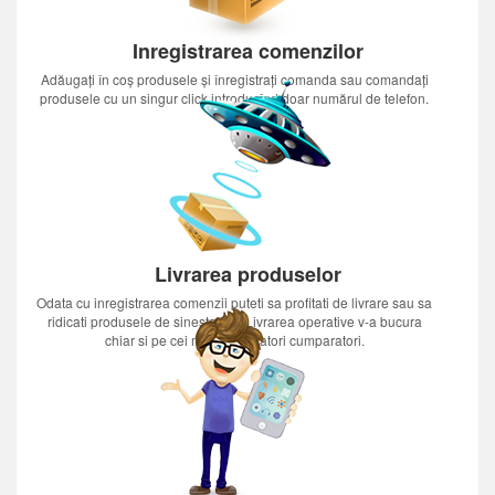
Inregistrarea comenzilor
Adăugați în coș produsele și înregistrați comanda sau comandați
produsele cu un singur click introducînd doar numărul de telefon.
Livrarea produselor
Odata cu inregistrarea comenzii puteti sa profitati de livrare sau sa
ridicati produsele de sinestatator.Livrarea operative v-a bucura
chiar si pe cei mai nerabdatori cumparatori.