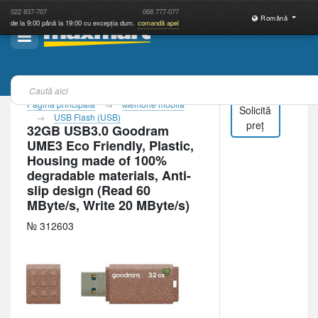
022
837-707
068
777-077
Română
de la 9:00 până la 19:00 cu excepția dum.
comandă apel
Pagina principală
Memorie mobilă
Solicită
USB Flash (USB)
preț
32GB USB3.0 Goodram
UME3 Eco Friendly, Plastic,
Housing made of 100%
degradable materials, Anti-
slip design (Read 60
MByte/s, Write 20 MByte/s)
№ 312603