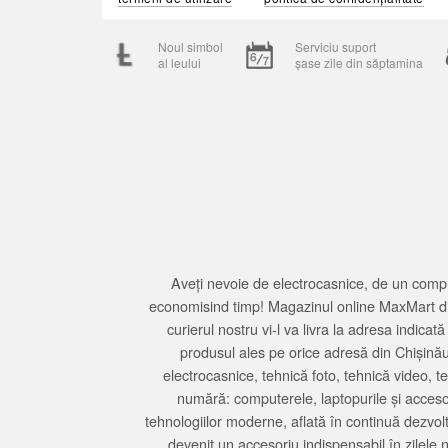
Noul simbol
Serviciu suport
al leului
șase zile din săptamina
Aveți nevoie de electrocasnice, de un compu
economisind timp! Magazinul online MaxMart din
curierul nostru vi-l va livra la adresa indi
produsul ales pe orice adresă din Chișină
electrocasnice, tehnică foto, tehnică video, 
numără: computerele, laptopurile și accesori
tehnologiilor moderne, aflată în continuă dezvol
devenit un accesoriu indispensabil în zilele 