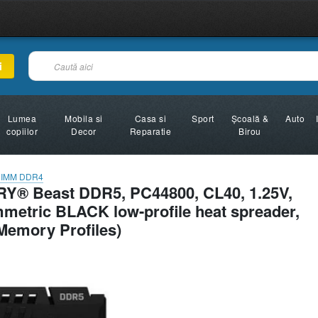
i
Lumea
Mobila si
Casa si
Sport
Şcoală &
Auto
copiilor
Decor
Reparatie
Birou
IMM DDR4
Y® Beast DDR5, PC44800, CL40, 1.25V,
metric BLACK low-profile heat spreader,
Memory Profiles)