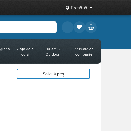
Română
Igiena
Viața de zi
Turism &
Animale de
cu zi
Outdoor
companie
Solicită preț