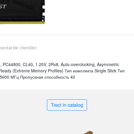
entariile clienților
C44800, CL40, 1.25V, 2Rx8, Auto-overclocking, Asymmetric
 Ready (Extreme Memory Profiles) Тип комплекта Single Stick Тип
5600 МГц Пропускная способность 40
Treci in catalog