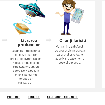
Livrarea
Clienți fericiți
produselor
Veți ramine satisfacuti
de produsele noastre, a
Odata cu inregistrarea
caror pret este foarte
comenzii puteti sa
atractiv si deasemeni o
profitati de livrare sau sa
deservire placuta.
ridicati produsele de
sinestatator.Livrarea
operative v-a bucura
chiar si pe cei mai
nerabdatori
cumparatori.
credit-info
contacte
returnarea produselor