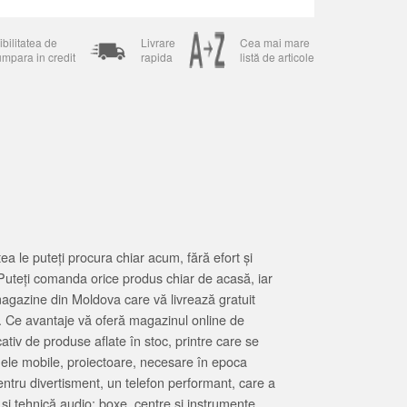
bilitatea de
Livrare
Cea mai mare
umpara in credit
rapida
listă de articole
 le puteți procura chiar acum, fără efort și
Puteți comanda orice produs chiar de acasă, iar
magazine din Moldova care vă livrează gratuit
. Ce avantaje vă oferă magazinul online de
tiv de produse aflate în stoc, printre care se
oanele mobile, proiectoare, necesare în epoca
entru divertisment, un telefon performant, care a
 și tehnică audio: boxe, centre și instrumente