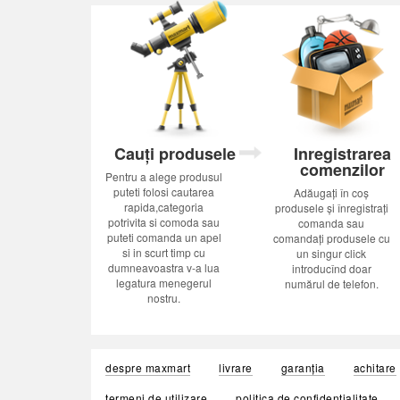
Cauți produsele
Inregistrarea
comenzilor
Pentru a alege produsul
puteti folosi cautarea
Adăugați în coș
rapida,categoria
produsele și înregistrați
potrivita si comoda sau
comanda sau
puteti comanda un apel
comandați produsele cu
si in scurt timp cu
un singur click
dumneavoastra v-a lua
introducînd doar
legatura menegerul
numărul de telefon.
nostru.
despre maxmart
livrare
garanția
achitare
termeni de utilizare
politica de confidențialitate