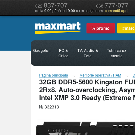
837-707
777-077
022
068
de la 9:00 până la 19:00 cu excepția dum.
comandă apel
% promo
#mărc
Gadgeturi
PC &
TV, Audio &
Tehnica uz
Office
Foto
casnic
Pagina principală
Memorie operativă / RAM
D
32GB DDR5-5600 Kingston FUR
2Rx8, Auto-overclocking, Asym
Intel XMP 3.0 Ready (Extreme 
№ 332313