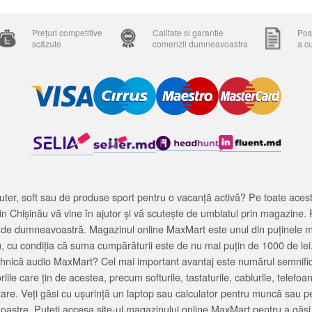
Prețuri competitive
Calitate si garantie
Posi
scăzute
comenzii dumneavoastra
a c
ter, soft sau de produse sport pentru o vacanță activă? Pe toate acestea
 Chișinău vă vine în ajutor și vă scutește de umblatul prin magazine. 
cată de dumneavoastră. Magazinul online MaxMart este unul din puținele 
u, cu condiția că suma cumpărăturii este de nu mai puțin de 1000 de lei
tehnică audio MaxMart? Cel mai important avantaj este numărul semnifica
ile care țin de acestea, precum softurile, tastaturile, cablurile, telef
tare. Veți găsi cu ușurință un laptop sau calculator pentru muncă sau p
noastre. Puteți accesa site-ul magazinului online MaxMart pentru a găsi