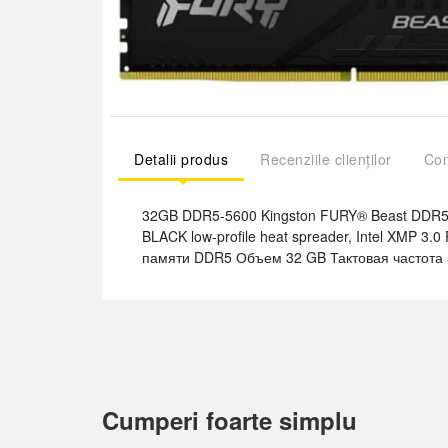
Detalii produs
Recenziile clienților
Com
32GB DDR5-5600 Kingston FURY® Beast DDR5, P
BLACK low-profile heat spreader, Intel XMP 3.0
памяти DDR5 Объем 32 GB Тактовая частота 
Cumperi foarte simplu