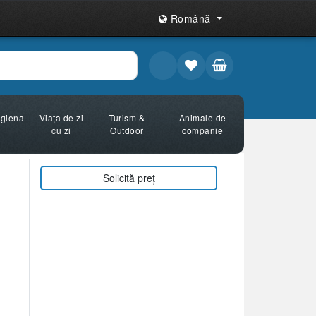
Română
Igiena
Viața de zi
Turism &
Animale de
cu zi
Outdoor
companie
Solicită preț