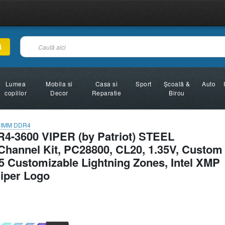
i
Lumea
Mobila si
Casa si
Sport
Şcoală &
Auto
copiilor
Decor
Reparatie
Birou
IMM DDR4
4-3600 VIPER (by Patriot) STEEL
hannel Kit, PC28800, CL20, 1.35V, Custom
 Customizable Lightning Zones, Intel XMP
Viper Logo