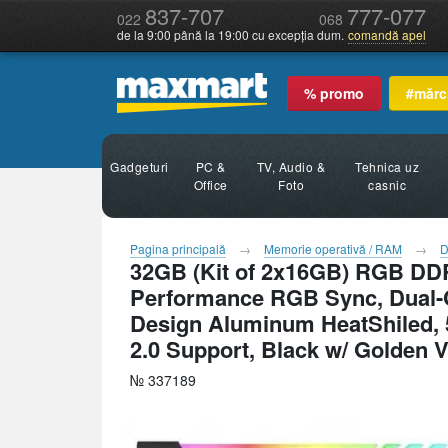
837-707
777-077
022
068
de la 9:00 până la 19:00 cu excepția dum.
comandă apel
% promo
#mărc
Gadgeturi
PC &
TV, Audio &
Tehnica uz
Office
Foto
casnic
Pagina principală
Memorie operativă / RAM
D
32GB (Kit of 2x16GB) RGB DDR
Performance RGB Sync, Dual-C
Design Aluminum HeatShiled, 5
2.0 Support, Black w/ Golden 
№ 337189