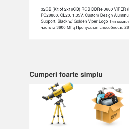
32GB (Kit of 2x16GB) RGB DDR4-3600 VIPER (b
PC28800, CL20, 1.35V, Custom Design Aluminum
Support, Black w/ Golden Viper Logo Тип ком
частота 3600 МГц Пропускная способность 2
Cumperi foarte simplu