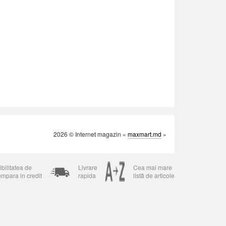
2026 © Internet magazin «
maxmart.md
»
bilitatea de
Livrare
Cea mai mare
umpara in credit
rapida
listă de articole