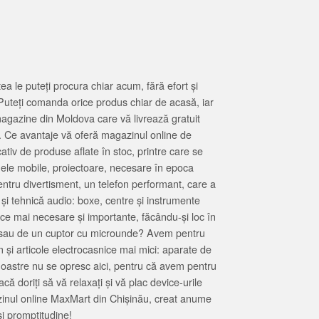
 le puteți procura chiar acum, fără efort și
Puteți comanda orice produs chiar de acasă, iar
magazine din Moldova care vă livrează gratuit
. Ce avantaje vă oferă magazinul online de
tiv de produse aflate în stoc, printre care se
oanele mobile, proiectoare, necesare în epoca
entru divertisment, un telefon performant, care a
 și tehnică audio: boxe, centre și instrumente
 ce mai necesare și importante, făcându-și loc în
at sau de un cuptor cu microunde? Avem pentru
 și articole electrocasnice mai mici: aparate de
e noastre nu se opresc aici, pentru că avem pentru
ă doriți să vă relaxați și vă plac device-urile
zinul online MaxMart din Chișinău, creat anume
i promptitudine!