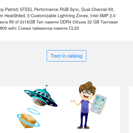
y Patriot) STEEL Performance RGB Sync, Dual-Channel Kit,
 HeatShiled, 5 Customizable Lightning Zones, Intel XMP 2.0
плекта Kit of 2x16GB Тип памяти DDR4 Объем 32 GB Тактовая
8800 мб/с Схема таймингов памяти CL20
Treci in catalog