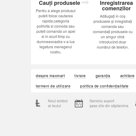
Cauți produsele
Inregistrarea
comenzilor
Pentru a alege produsul
puteti folosi cautarea
Adăugați în coș
rapida,categoria
produsele și înregistrați
potrivita si comoda sau
comanda sau
puteti comanda un apel
comandați produsele cu
si in scurt timp cu
un singur click
dumneavoastra v-a lua
introducînd doar
legatura menegerul
numărul de telefon.
nostru.
despre maxmart
livrare
garanția
achitare
termeni de utilizare
politica de confidențialitate
Noul simbol
Serviciu suport
al leului
șase zile din săptamina