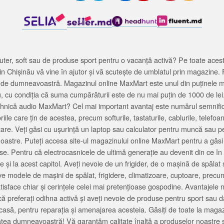
ter, soft sau de produse sport pentru o vacanță activă? Pe toate acestea
 Chișinău vă vine în ajutor și vă scutește de umblatul prin magazine. 
cată de dumneavoastră. Magazinul online MaxMart este unul din puținele 
u, cu condiția că suma cumpărăturii este de nu mai puțin de 1000 de lei
tehnică audio MaxMart? Cel mai important avantaj este numărul semnifica
ile care țin de acestea, precum softurile, tastaturile, cablurile, telef
tare. Veți găsi cu ușurință un laptop sau calculator pentru muncă sau p
noastre. Puteți accesa site-ul magazinului online MaxMart pentru a găsi
ase. Pentru că electrocasnicele de ultimă generație au devenit din ce în
și la acest capitol. Aveți nevoie de un frigider, de o mașină de spăl
e modele de mașini de spălat, frigidere, climatizoare, cuptoare, precum
satisface chiar și cerințele celei mai pretențioase gospodine. Avantajel
că preferați odihna activă și aveți nevoie de produse pentru sport sau dac
casă, pentru reparația și amenajarea acesteia. Găsiți de toate la maga
tea dumneavoastră! Vă garantăm calitate înaltă a produselor noastre ș