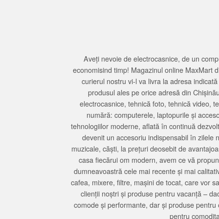
Aveți nevoie de electrocasnice, de un compu
economisind timp! Magazinul online MaxMart din
curierul nostru vi-l va livra la adresa indi
produsul ales pe orice adresă din Chișină
electrocasnice, tehnică foto, tehnică video, 
numără: computerele, laptopurile și accesori
tehnologiilor moderne, aflată în continuă dezvol
devenit un accesoriu indispensabil în zilele 
muzicale, căști, la prețuri deosebit de avantajo
casa fiecărui om modern, avem ce vă propune 
dumneavoastră cele mai recente și mai calitativ
cafea, mixere, filtre, mașini de tocat, care vor 
clienții noștri și produse pentru vacanță – da
comode și performante, dar și produse pentru 
pentru comodita