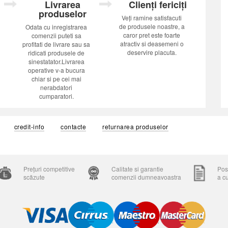
Livrarea
Clienți fericiți
produselor
Veți ramine satisfacuti
de produsele noastre, a
Odata cu inregistrarea
caror pret este foarte
comenzii puteti sa
atractiv si deasemeni o
profitati de livrare sau sa
deservire placuta.
ridicati produsele de
sinestatator.Livrarea
operative v-a bucura
chiar si pe cei mai
nerabdatori
cumparatori.
credit-info
contacte
returnarea produselor
Prețuri competitive
Calitate si garantie
Posi
scăzute
comenzii dumneavoastra
a c