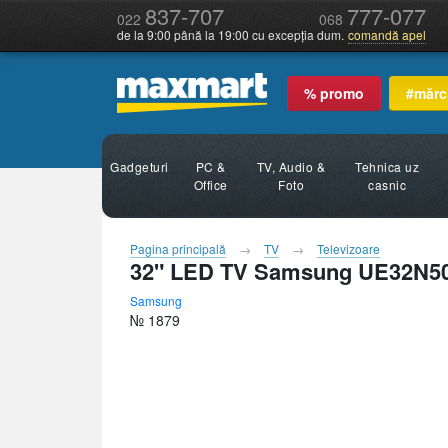
837-707
777-077
022
068
de la 9:00 până la 19:00 cu excepția dum.
comandă apel
% promo
#mărc
Gadgeturi
PC &
TV, Audio &
Tehnica uz
Office
Foto
casnic
Pagina principală
TV
Televizoare
32" LED TV Samsung UE32N50
Samsung
№ 1879