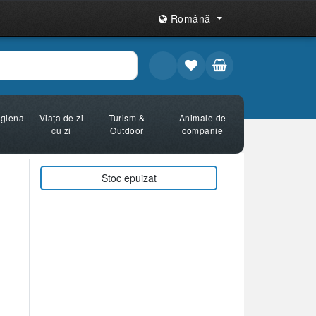
Română
Igiena
Viața de zi
Turism &
Animale de
cu zi
Outdoor
companie
Stoc epuizat