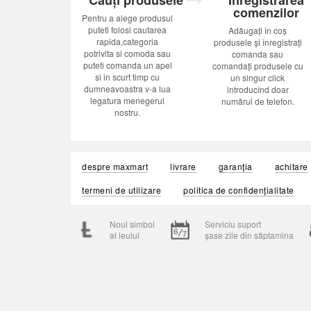
Cauți produsele
Inregistrarea
comenzilor
Pentru a alege produsul
puteti folosi cautarea
Adăugați în coș
rapida,categoria
produsele și înregistrați
potrivita si comoda sau
comanda sau
puteti comanda un apel
comandați produsele cu
si in scurt timp cu
un singur click
dumneavoastra v-a lua
introducînd doar
legatura menegerul
numărul de telefon.
nostru.
despre maxmart
livrare
garanția
achitare
termeni de utilizare
politica de confidențialitate
Noul simbol
Serviciu suport
al leului
șase zile din săptamina