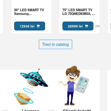
50" LED SMART TV
75" LED SMART TV
Samsung
LG 75QNED83B6A, QD
QE50QN70HAUXUA,
NanoCell, 4K UHD,
Mini LED 4K UHD,
webOS, Black
Tizen OS, Black
12949 lei
26999 lei
29999 lei
Treci in catalog