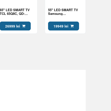
65" LED SMART TV
55" LED SMART TV
TCL 65Q8C, QD-
Samsung
MiniLED, 4K UHD,
QE55QN80HAUXUA,
Google TV, Black
Mini LED 4K UHD,
Tizen OS, Black
26999 lei
19949 lei