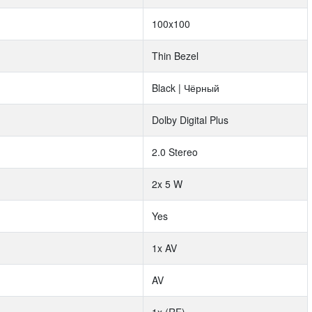
100x100
Thin Bezel
Black | Чёрный
Dolby Digital Plus
2.0 Stereo
2x 5 W
Yes
1x AV
AV