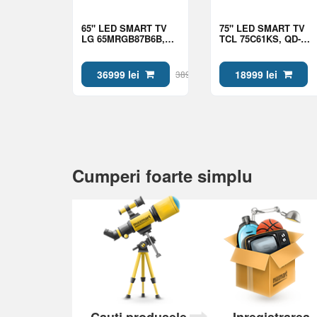
65" LED SMART TV
75" LED SMART TV
LG 65MRGB87B6B,
TCL 75C61KS, QD-
MiniRGB, 4K UHD,
MiniLED, 4K UHD,
webOS, Black
Google TV, Black
36999 lei
18999 lei
38999 lei
Cumperi foarte simplu