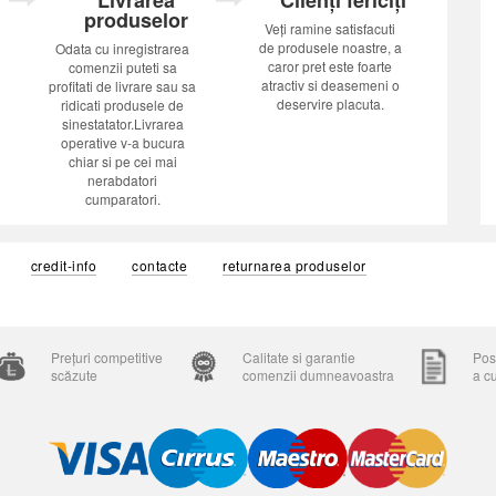
Livrarea
Clienți fericiți
produselor
Veți ramine satisfacuti
de produsele noastre, a
Odata cu inregistrarea
caror pret este foarte
comenzii puteti sa
atractiv si deasemeni o
profitati de livrare sau sa
deservire placuta.
ridicati produsele de
sinestatator.Livrarea
operative v-a bucura
chiar si pe cei mai
nerabdatori
cumparatori.
credit-info
contacte
returnarea produselor
Prețuri competitive
Calitate si garantie
Posi
scăzute
comenzii dumneavoastra
a c