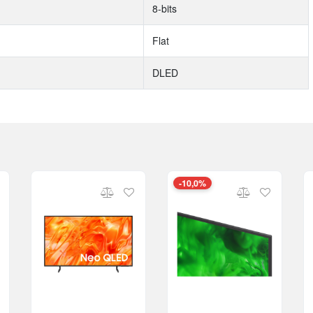
8-bits
Flat
DLED
-10,0%