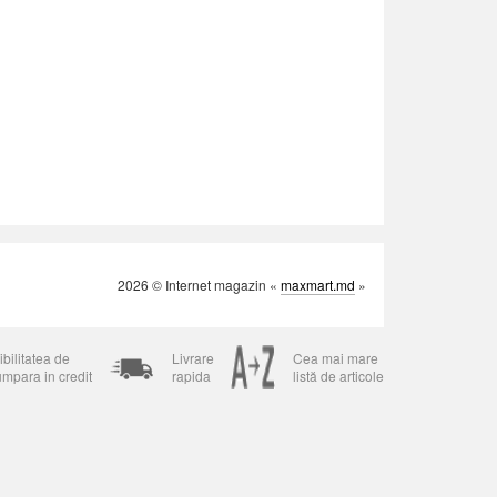
2026 © Internet magazin «
maxmart.md
»
bilitatea de
Livrare
Cea mai mare
umpara in credit
rapida
listă de articole