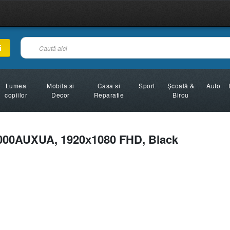
i
Lumea
Mobila si
Casa si
Sport
Şcoală &
Auto
copiilor
Decor
Reparatie
Birou
00AUXUA, 1920х1080 FHD, Black