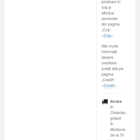
produsul în
coș și
efectua
comanda
din pagina
„Coș”.
«
Coș
».
Mai multe
informații
despre
creditare
puteți afla pe
pagina
„Credit”.
«
Credit
».
livrare
În
Chișinău:
gratuit
În
Moldova:
de la 70