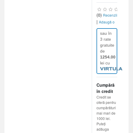
(0)
Recenzii
|
Adaugă o
recenzie
sau în
3 rate
gratuite
de
1254.00
lei cu
Cumpără
în credit
Credit se
oferă pentru
cumpărături
mai mari de
1000 lei.
Puteți
adăuga