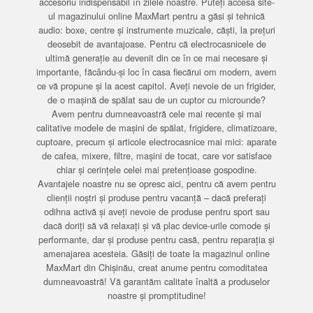
accesoriu indispensabil în zilele noastre. Puteți accesa site-
ul magazinului online MaxMart pentru a găsi și tehnică
audio: boxe, centre și instrumente muzicale, căști, la prețuri
deosebit de avantajoase. Pentru că electrocasnicele de
ultimă generație au devenit din ce în ce mai necesare și
importante, făcându-și loc în casa fiecărui om modern, avem
ce vă propune și la acest capitol. Aveți nevoie de un frigider,
de o mașină de spălat sau de un cuptor cu microunde?
Avem pentru dumneavoastră cele mai recente și mai
calitative modele de mașini de spălat, frigidere, climatizoare,
cuptoare, precum și articole electrocasnice mai mici: aparate
de cafea, mixere, filtre, mașini de tocat, care vor satisface
chiar și cerințele celei mai pretențioase gospodine.
Avantajele noastre nu se opresc aici, pentru că avem pentru
clienții noștri și produse pentru vacanță – dacă preferați
odihna activă și aveți nevoie de produse pentru sport sau
dacă doriți să vă relaxați și vă plac device-urile comode și
performante, dar și produse pentru casă, pentru reparația și
amenajarea acesteia. Găsiți de toate la magazinul online
MaxMart din Chișinău, creat anume pentru comoditatea
dumneavoastră! Vă garantăm calitate înaltă a produselor
noastre și promptitudine!