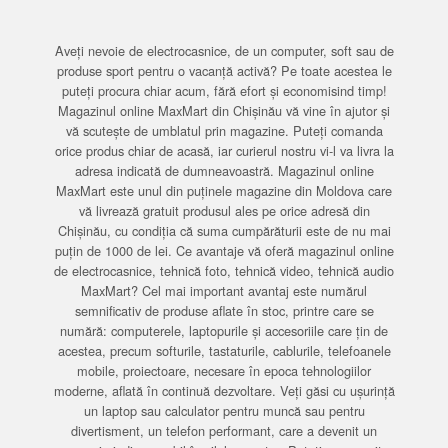
Aveți nevoie de electrocasnice, de un computer, soft sau de
produse sport pentru o vacanță activă? Pe toate acestea le
puteți procura chiar acum, fără efort și economisind timp!
Magazinul online MaxMart din Chișinău vă vine în ajutor și
vă scutește de umblatul prin magazine. Puteți comanda
orice produs chiar de acasă, iar curierul nostru vi-l va livra la
adresa indicată de dumneavoastră. Magazinul online
MaxMart este unul din puținele magazine din Moldova care
vă livrează gratuit produsul ales pe orice adresă din
Chișinău, cu condiția că suma cumpărăturii este de nu mai
puțin de 1000 de lei. Ce avantaje vă oferă magazinul online
de electrocasnice, tehnică foto, tehnică video, tehnică audio
MaxMart? Cel mai important avantaj este numărul
semnificativ de produse aflate în stoc, printre care se
numără: computerele, laptopurile și accesoriile care țin de
acestea, precum softurile, tastaturile, cablurile, telefoanele
mobile, proiectoare, necesare în epoca tehnologiilor
moderne, aflată în continuă dezvoltare. Veți găsi cu ușurință
un laptop sau calculator pentru muncă sau pentru
divertisment, un telefon performant, care a devenit un