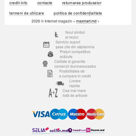
credit-info
contacte
returnarea produselor
termeni de utilizare
politica de confidențialitate
2026 © Internet magazin «
maxmart.md
»
Noul simbol
al leului
Serviciu suport
șase zile din săptamina
Prețuri competitive
scăzute
Calitate si garantie
comenzii dumneavoastra
Posibilitatea de
a cumpara in credit
Livrare
rapida
Cea mai mare
listă de articole