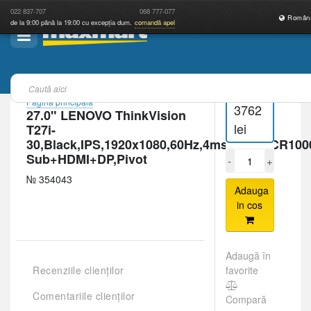
022
837-707
068
777-077
Român
de la 9:00 până la 19:00 cu excepția dum.
comandă apel
Pagina principală
3762
27.0" LENOVO ThinkVision
lei
T27i-
30,Black,IPS,1920x1080,60Hz,4ms,300cd,CR100
Sub+HDMI+DP,Pivot
-
+
№ 354043
Adauga
in cos
Adaugă în
Recenziile clienților
favorite
Comentariile clienților
Compară