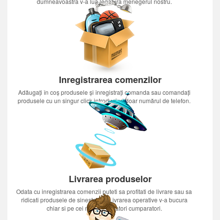
dumneavoastra v-a lua legatura menegerul nostru.
Inregistrarea comenzilor
Adăugați în coș produsele și înregistrați comanda sau comandați
produsele cu un singur click introducînd doar numărul de telefon.
Livrarea produselor
Odata cu inregistrarea comenzii puteti sa profitati de livrare sau sa
ridicati produsele de sinestatator.Livrarea operative v-a bucura
chiar si pe cei mai nerabdatori cumparatori.