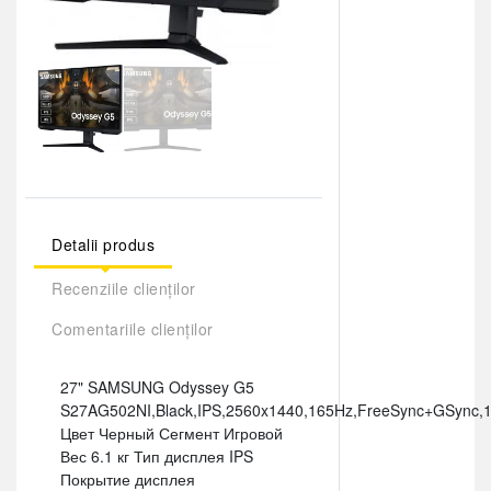
Detalii produs
Recenziile clienților
Comentariile clienților
27" SAMSUNG Odyssey G5
S27AG502NI,Black,IPS,2560x1440,165Hz,FreeSync+GSync,
Цвет Черный Сегмент Игровой
Вес 6.1 кг Тип дисплея IPS
Покрытие дисплея