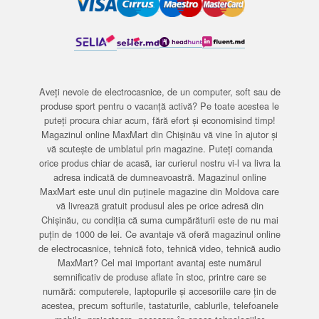
Aveți nevoie de electrocasnice, de un computer, soft sau de
produse sport pentru o vacanță activă? Pe toate acestea le
puteți procura chiar acum, fără efort și economisind timp!
Magazinul online MaxMart din Chișinău vă vine în ajutor și
vă scutește de umblatul prin magazine. Puteți comanda
orice produs chiar de acasă, iar curierul nostru vi-l va livra la
adresa indicată de dumneavoastră. Magazinul online
MaxMart este unul din puținele magazine din Moldova care
vă livrează gratuit produsul ales pe orice adresă din
Chișinău, cu condiția că suma cumpărăturii este de nu mai
puțin de 1000 de lei. Ce avantaje vă oferă magazinul online
de electrocasnice, tehnică foto, tehnică video, tehnică audio
MaxMart? Cel mai important avantaj este numărul
semnificativ de produse aflate în stoc, printre care se
numără: computerele, laptopurile și accesoriile care țin de
acestea, precum softurile, tastaturile, cablurile, telefoanele