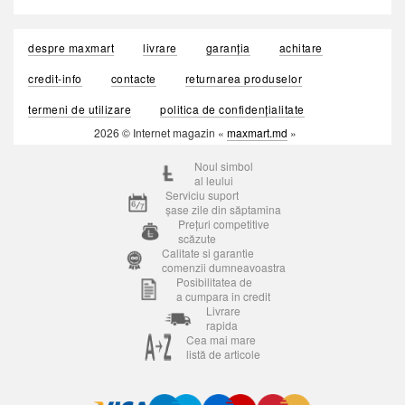
despre maxmart
livrare
garanția
achitare
credit-info
contacte
returnarea produselor
termeni de utilizare
politica de confidențialitate
2026 © Internet magazin «
maxmart.md
»
Noul simbol
al leului
Serviciu suport
șase zile din săptamina
Prețuri competitive
scăzute
Calitate si garantie
comenzii dumneavoastra
Posibilitatea de
a cumpara in credit
Livrare
rapida
Cea mai mare
listă de articole