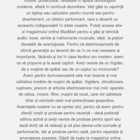
mobile, proiectoare, necesare în epoca tehnologiilor
moderne, aflată în continuă dezvoltare. Veți găsi cu ușurință
un laptop sau calculator pentru muncă sau pentru
divertisment, un telefon performant, care a devenit un
accesoriu indispensabil în zilele noastre. Puteți accesa site-
ul magazinului online MaxMart pentru a găsi și tehnică
audio: boxe, centre și instrumente muzicale, căști, la prețuri
deosebit de avantajoase. Pentru că electrocasnicele de
ultimă generație au devenit din ce în ce mai necesare și
importante, făcându-și loc în casa fiecărui om modern, avem
ce vă propune și la acest capitol. Aveți nevoie de un frigider,
de o mașină de spălat sau de un cuptor cu microunde?
Avem pentru dumneavoastră cele mai recente și mai
calitative modele de mașini de spălat, frigidere, climatizoare,
cuptoare, precum și articole electrocasnice mai mici: aparate
de cafea, mixere, filtre, mașini de tocat, care vor satisface
chiar și cerințele celei mai pretențioase gospodine.
Avantajele noastre nu se opresc aici, pentru că avem pentru
clienții noștri și produse pentru vacanță – dacă preferați
odihna activă și aveți nevoie de produse pentru sport sau
dacă doriți să vă relaxați și vă plac device-urile comode și
performante, dar și produse pentru casă, pentru reparația și
amenajarea acesteia. Găsiți de toate la magazinul online