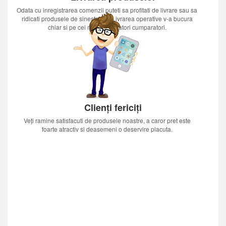
Odata cu inregistrarea comenzii puteti sa profitati de livrare sau sa
ridicati produsele de sinestatator.Livrarea operative v-a bucura
chiar si pe cei mai nerabdatori cumparatori.
Clienți fericiți
Veți ramine satisfacuti de produsele noastre, a caror pret este
foarte atractiv si deasemeni o deservire placuta.