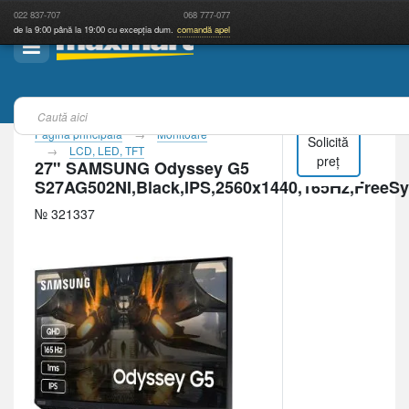
022
837-707
068
777-077
de la 9:00 până la 19:00 cu excepția dum.
comandă apel
Pagina principală
Monitoare
Solicită
LCD, LED, TFT
preț
27" SAMSUNG Odyssey G5
S27AG502NI,Black,IPS,2560x1440,165Hz,Free
№ 321337