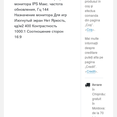
produsul în
монитора IPS Макс. частота
coș și
обновления, Гц 144
efectua
Назначение монитора Для игр
comanda
Изогнутый экран Нет Яркость,
din pagina
„Coș”.
кд/м2 400 Контрастность
«
Coș
».
1000:1 Соотношение сторон
16:9
Mai multe
informații
despre
creditare
puteți afla pe
pagina
„Credit”.
«
Credit
».
livrare
În
Chișinău:
gratuit
În
Moldova:
de la 70