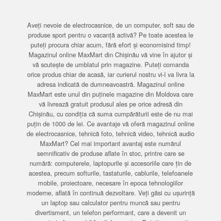
Aveți nevoie de electrocasnice, de un computer, soft sau de
produse sport pentru o vacanță activă? Pe toate acestea le
puteți procura chiar acum, fără efort și economisind timp!
Magazinul online MaxMart din Chișinău vă vine în ajutor și
vă scutește de umblatul prin magazine. Puteți comanda
orice produs chiar de acasă, iar curierul nostru vi-l va livra la
adresa indicată de dumneavoastră. Magazinul online
MaxMart este unul din puținele magazine din Moldova care
vă livrează gratuit produsul ales pe orice adresă din
Chișinău, cu condiția că suma cumpărăturii este de nu mai
puțin de 1000 de lei. Ce avantaje vă oferă magazinul online
de electrocasnice, tehnică foto, tehnică video, tehnică audio
MaxMart? Cel mai important avantaj este numărul
semnificativ de produse aflate în stoc, printre care se
numără: computerele, laptopurile și accesoriile care țin de
acestea, precum softurile, tastaturile, cablurile, telefoanele
mobile, proiectoare, necesare în epoca tehnologiilor
moderne, aflată în continuă dezvoltare. Veți găsi cu ușurință
un laptop sau calculator pentru muncă sau pentru
divertisment, un telefon performant, care a devenit un