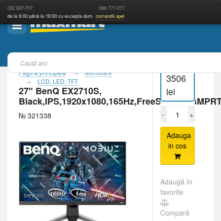
022
837-707
068
777-077
de la 9:00 până la 19:00 cu excepția dum.
comandă apel
Pagina principală
Monitoare
3506
LCD, LED, TFT
27" BenQ EX2710S,
lei
Black,IPS,1920x1080,165Hz,FreeSync,1msMPR
-
+
№ 321338
Adauga
in cos
Adaugă în
favorite
Compară