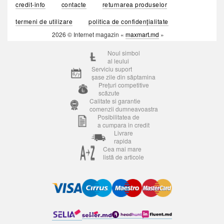
credit-info
contacte
returnarea produselor
termeni de utilizare
politica de confidențialitate
2026 © Internet magazin «
maxmart.md
»
Noul simbol
al leului
Serviciu suport
șase zile din săptamina
Prețuri competitive
scăzute
Calitate si garantie
comenzii dumneavoastra
Posibilitatea de
a cumpara in credit
Livrare
rapida
Cea mai mare
listă de articole