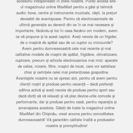
accesoriu indispensabil în zilele noastre. Puteți accesa site-
ul magazinului online MaxMart pentru a găsi și tehnică
audio: boxe, centre și instrumente muzicale, căști, la prețuri
deosebit de avantajoase. Pentru că electrocasnicele de
ultimă generație au devenit din ce în ce mai necesare și
importante, făcându-și loc în casa fiecărui om modern, avem
ce vă propune și la acest capitol. Aveți nevoie de un frigider,
de o mașină de spălat sau de un cuptor cu microunde?
Avem pentru dumneavoastră cele mai recente și mai
calitative modele de mașini de spălat, frigidere, climatizoare,
cuptoare, precum și articole electrocasnice mai mici: aparate
de cafea, mixere, filtre, mașini de tocat, care vor satisface
chiar și cerințele celei mai pretențioase gospodine.
Avantajele noastre nu se opresc aici, pentru că avem pentru
clienții noștri și produse pentru vacanță – dacă preferați
odihna activă și aveți nevoie de produse pentru sport sau
dacă doriți să vă relaxați și vă plac device-urile comode și
performante, dar și produse pentru casă, pentru reparația și
amenajarea acesteia. Găsiți de toate la magazinul online
MaxMart din Chișinău, creat anume pentru comoditatea
dumneavoastră! Vă garantăm calitate înaltă a produselor
noastre și promptitudine!