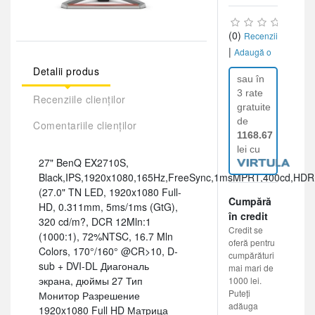
(0)
Recenzii
|
Adaugă o
recenzie
Detalii produs
sau în
3 rate
Recenziile clienților
gratuite
de
Comentariile clienților
1168.67
lei cu
27" BenQ EX2710S,
Black,IPS,1920x1080,165Hz,FreeSync,1msMPRT,400cd,HDR
(27.0" TN LED, 1920x1080 Full-
Cumpără
HD, 0.311mm, 5ms/1ms (GtG),
în credit
320 cd/m?, DCR 12Mln:1
Credit se
(1000:1), 72%NTSC, 16.7 Mln
oferă pentru
Colors, 170°/160° @CR>10, D-
cumpărături
sub + DVI-DL Диагональ
mai mari de
экрана, дюймы 27 Тип
1000 lei.
Puteți
Монитор Разрешение
adăuga
1920x1080 Full HD Матрица