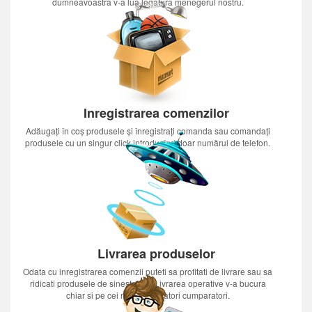
dumneavoastra v-a lua legatura menegerul nostru.
Inregistrarea comenzilor
Adăugați în coș produsele și înregistrați comanda sau comandați
produsele cu un singur click introducînd doar numărul de telefon.
Livrarea produselor
Odata cu inregistrarea comenzii puteti sa profitati de livrare sau sa
ridicati produsele de sinestatator.Livrarea operative v-a bucura
chiar si pe cei mai nerabdatori cumparatori.