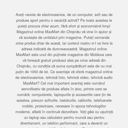
Aveți nevoie de electrocasnice, de un computer, soft sau de
produse sport pentru o vacanță activă? Pe toate acestea le
puteți procura chiar acum, fără efort și economisind timp!
Magazinul online MaxMart din Chișinău vă vine în ajutor și
vă scutește de umblatul prin magazine. Puteți comanda
orice produs chiar de acasă, iar curierul nostru vi-l va livra la
adresa indicată de dumneavoastră. Magazinul online
MaxMart este unul din puținele magazine din Moldova care
vă livrează gratuit produsul ales pe orice adresă din
Chișinău, cu condiția că suma cumpărăturii este de nu mai
puțin de 1000 de lei. Ce avantaje vă oferă magazinul online
de electrocasnice, tehnică foto, tehnică video, tehnică audio
MaxMart? Cel mai important avantaj este numărul
semnificativ de produse aflate în stoc, printre care se
numără: computerele, laptopurile și accesoriile care țin de
acestea, precum softurile, tastaturile, cablurile, telefoanele
mobile, proiectoare, necesare în epoca tehnologiilor
moderne, aflată în continuă dezvoltare. Veți găsi cu ușurință
un laptop sau calculator pentru muncă sau pentru
divertisment, un telefon performant, care a devenit un