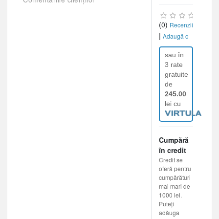
(0)
Recenzii
|
Adaugă o
recenzie
sau în
3 rate
gratuite
de
245.00
lei cu
Cumpără
în credit
Credit se
oferă pentru
cumpărături
mai mari de
1000 lei.
Puteți
adăuga