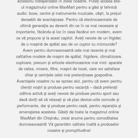
accesoriu indispensabil în zilele noastre. Puteți accesa site-
ul magazinului online MaxMart pentru a găsi și tehnică
audio: boxe, centre și instrumente muzicale, căști, la prețuri
deosebit de avantajoase. Pentru că electrocasnicele de
ultimă generație au devenit din ce în ce mai necesare și
importante, făcându-și loc în casa fiecărui om modern, avem
ce vă propune și la acest capitol. Aveți nevoie de un frigider,
de o mașină de spălat sau de un cuptor cu microunde?
Avem pentru dumneavoastră cele mai recente și mai
calitative modele de mașini de spălat, frigidere, climatizoare,
cuptoare, precum și articole electrocasnice mai mici: aparate
de cafea, mixere, filtre, mașini de tocat, care vor satisface
chiar și cerințele celei mai pretențioase gospodine.
Avantajele noastre nu se opresc aici, pentru că avem pentru
clienții noștri și produse pentru vacanță – dacă preferați
odihna activă și aveți nevoie de produse pentru sport sau
dacă doriți să vă relaxați și vă plac device-urile comode și
performante, dar și produse pentru casă, pentru reparația și
amenajarea acesteia. Găsiți de toate la magazinul online
MaxMart din Chișinău, creat anume pentru comoditatea
dumneavoastră! Vă garantăm calitate înaltă a produselor
noastre și promptitudine!