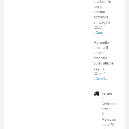
produsul în
coș și
efectua
comanda
din pagina
„Coș”.
«
Coș
».
Mai multe
informații
despre
creditare
puteți afla pe
pagina
„Credit”.
«
Credit
».
livrare
În
Chișinău:
gratuit
În
Moldova:
de la 70