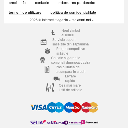
credit-info
contacte
returnarea produselor
termeni de utilizare
politica de confidențialitate
2026 © Internet magazin «
maxmart.md
»
Noul simbol
al leului
Serviciu suport
șase zile din săptamina
Prețuri competitive
scăzute
Calitate si garantie
comenzii dumneavoastra
Posibilitatea de
a cumpara in credit
Livrare
rapida
Cea mai mare
listă de articole