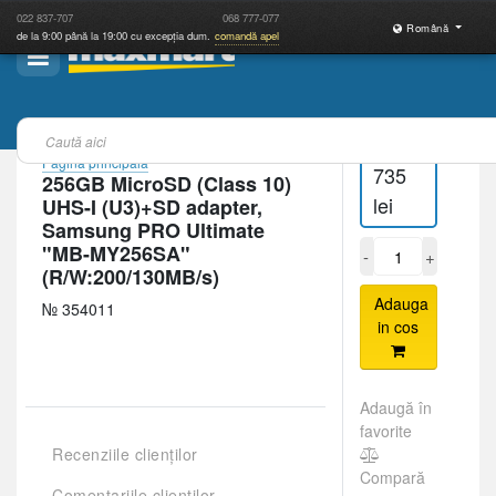
022
837-707
068
777-077
Română
de la 9:00 până la 19:00 cu excepția dum.
comandă apel
Pagina principală
735
256GB MicroSD (Class 10)
lei
UHS-I (U3)+SD adapter,
Samsung PRO Ultimate
"MB-MY256SA"
-
+
(R/W:200/130MB/s)
Adauga
№ 354011
in cos
Adaugă în
favorite
Recenziile clienților
Compară
Comentariile clienților