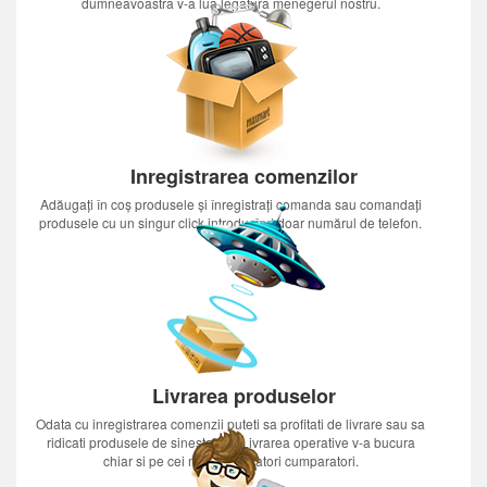
dumneavoastra v-a lua legatura menegerul nostru.
Inregistrarea comenzilor
Adăugați în coș produsele și înregistrați comanda sau comandați
produsele cu un singur click introducînd doar numărul de telefon.
Livrarea produselor
Odata cu inregistrarea comenzii puteti sa profitati de livrare sau sa
ridicati produsele de sinestatator.Livrarea operative v-a bucura
chiar si pe cei mai nerabdatori cumparatori.