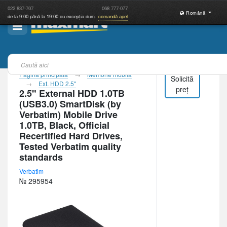
022
837-707
068
777-077
Română
de la 9:00 până la 19:00 cu excepția dum.
comandă apel
Pagina principală
Memorie mobilă
Solicită
Ext. HDD 2.5"
preț
2.5" External HDD 1.0TB
(USB3.0) SmartDisk (by
Verbatim) Mobile Drive
1.0TB, Black, Official
Recertified Hard Drives,
Tested Verbatim quality
standards
Verbatim
№ 295954