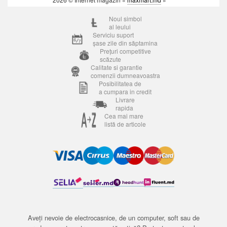
Noul simbol
al leului
Serviciu suport
șase zile din săptamina
Prețuri competitive
scăzute
Calitate si garantie
comenzii dumneavoastra
Posibilitatea de
a cumpara in credit
Livrare
rapida
Cea mai mare
listă de articole
Aveți nevoie de electrocasnice, de un computer, soft sau de