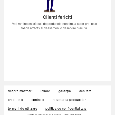
Clienți fericiți
Veți ramine satisfacuti de produsele noastre, a caror pret este
foarte atractiv si deasemeni o deservire placuta.
despre maxmart
livrare
garanția
achitare
credit-info
contacte
returnarea produselor
termeni de utilizare
politica de confidențialitate
2026 © Internet magazin «
maxmart.md
»