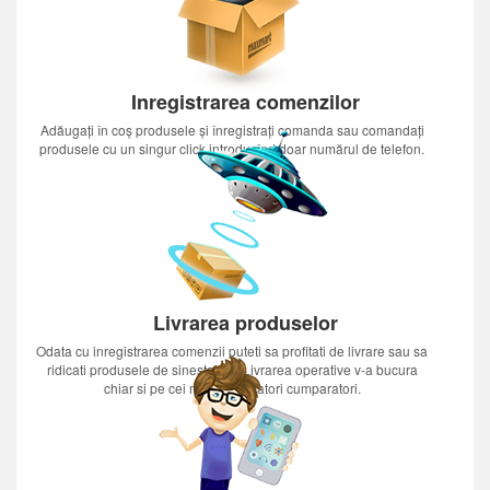
Inregistrarea comenzilor
Adăugați în coș produsele și înregistrați comanda sau comandați
produsele cu un singur click introducînd doar numărul de telefon.
Livrarea produselor
Odata cu inregistrarea comenzii puteti sa profitati de livrare sau sa
ridicati produsele de sinestatator.Livrarea operative v-a bucura
chiar si pe cei mai nerabdatori cumparatori.