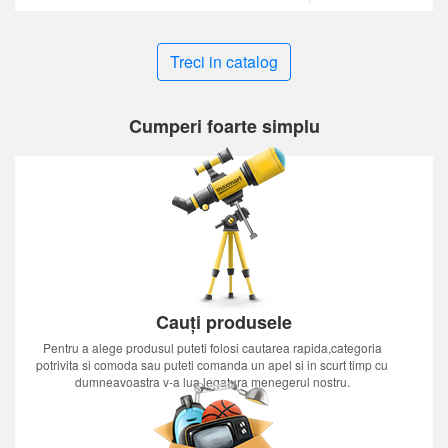
Treci in catalog
Cumperi foarte simplu
Cauți produsele
Pentru a alege produsul puteti folosi cautarea rapida,categoria
potrivita si comoda sau puteti comanda un apel si in scurt timp cu
dumneavoastra v-a lua legatura menegerul nostru.