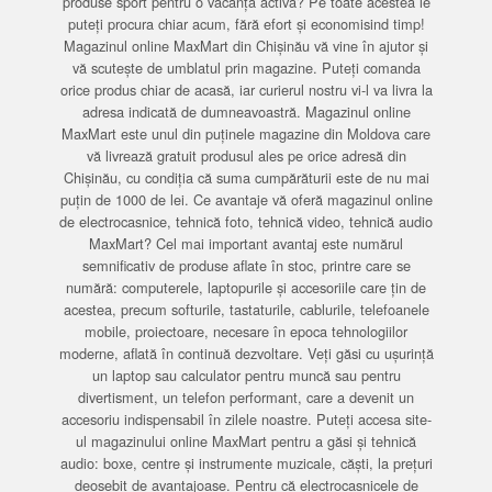
produse sport pentru o vacanță activă? Pe toate acestea le
puteți procura chiar acum, fără efort și economisind timp!
Magazinul online MaxMart din Chișinău vă vine în ajutor și
vă scutește de umblatul prin magazine. Puteți comanda
orice produs chiar de acasă, iar curierul nostru vi-l va livra la
adresa indicată de dumneavoastră. Magazinul online
MaxMart este unul din puținele magazine din Moldova care
vă livrează gratuit produsul ales pe orice adresă din
Chișinău, cu condiția că suma cumpărăturii este de nu mai
puțin de 1000 de lei. Ce avantaje vă oferă magazinul online
de electrocasnice, tehnică foto, tehnică video, tehnică audio
MaxMart? Cel mai important avantaj este numărul
semnificativ de produse aflate în stoc, printre care se
numără: computerele, laptopurile și accesoriile care țin de
acestea, precum softurile, tastaturile, cablurile, telefoanele
mobile, proiectoare, necesare în epoca tehnologiilor
moderne, aflată în continuă dezvoltare. Veți găsi cu ușurință
un laptop sau calculator pentru muncă sau pentru
divertisment, un telefon performant, care a devenit un
accesoriu indispensabil în zilele noastre. Puteți accesa site-
ul magazinului online MaxMart pentru a găsi și tehnică
audio: boxe, centre și instrumente muzicale, căști, la prețuri
deosebit de avantajoase. Pentru că electrocasnicele de