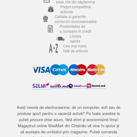
șase zile din săptamina
Prețuri competitive
scăzute
Calitate si garantie
comenzii dumneavoastra
Posibilitatea de
a cumpara in credit
Livrare
rapida
Cea mai mare
listă de articole
Aveți nevoie de electrocasnice, de un computer, soft sau de
produse sport pentru o vacanță activă? Pe toate acestea le
puteți procura chiar acum, fără efort și economisind timp!
Magazinul online MaxMart din Chișinău vă vine în ajutor și
vă scutește de umblatul prin magazine. Puteți comanda