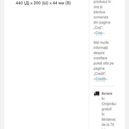
produsul în
440 (Д) х 200 (Ш) х 44 мм (В)
coș și
efectua
comanda
din pagina
„Coș”.
«
Coș
».
Mai multe
informații
despre
creditare
puteți afla pe
pagina
„Credit”.
«
Credit
».
livrare
În
Chișinău:
gratuit
În
Moldova:
de la 70