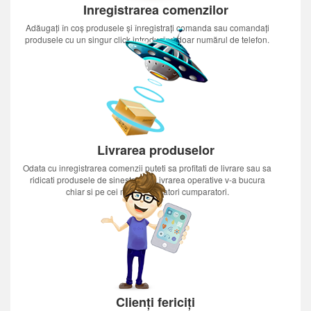
Inregistrarea comenzilor
Adăugați în coș produsele și înregistrați comanda sau comandați
produsele cu un singur click introducînd doar numărul de telefon.
Livrarea produselor
Odata cu inregistrarea comenzii puteti sa profitati de livrare sau sa
ridicati produsele de sinestatator.Livrarea operative v-a bucura
chiar si pe cei mai nerabdatori cumparatori.
Clienți fericiți