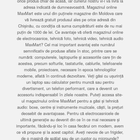
orice produs chiar de acasă, iar curierul nostru vi-l va livra la
adresa indicată de dumneavoastră. Magazinul online
MaxMart este unul din puținele magazine din Moldova care
vă livrează gratuit produsul ales pe orice adresă din
Chișinău, cu condiția că suma cumpărăturii este de nu mai
puțin de 1000 de lei. Ce avantaje vă oferă magazinul online
de electrocasnice, tehnică foto, tehnică video, tehnică audio
MaxMart? Cel mai important avantaj este numărul
semnificativ de produse aflate în stoc, printre care se
numără: computerele, laptopurile și accesoriile care țin de
acestea, precum softurile, tastaturile, cablurile, telefoanele
mobile, proiectoare, necesare în epoca tehnologiilor
moderne, aflată în continuă dezvoltare. Veți găsi cu ușurință
un laptop sau calculator pentru muncă sau pentru
divertisment, un telefon performant, care a devenit un
accesoriu indispensabil în zilele noastre. Puteți accesa site-
ul magazinului online MaxMart pentru a găsi și tehnică
audio: boxe, centre și instrumente muzicale, căști, la prețuri
deosebit de avantajoase. Pentru că electrocasnicele de
ultimă generație au devenit din ce în ce mai necesare și
importante, făcându-și loc în casa fiecărui om modern, avem
ce vă propune și la acest capitol. Aveți nevoie de un frigider,
de o mașină de spălat sau de un cuptor cu microunde?