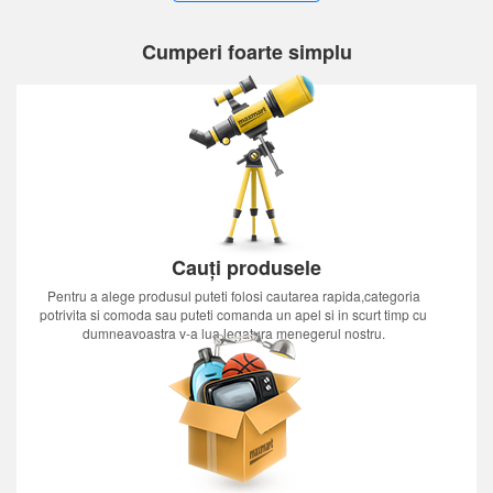
Cumperi foarte simplu
Cauți produsele
Pentru a alege produsul puteti folosi cautarea rapida,categoria
potrivita si comoda sau puteti comanda un apel si in scurt timp cu
dumneavoastra v-a lua legatura menegerul nostru.