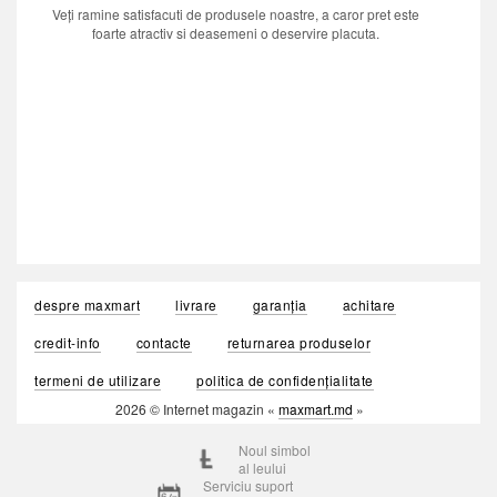
Veți ramine satisfacuti de produsele noastre, a caror pret este
foarte atractiv si deasemeni o deservire placuta.
despre maxmart
livrare
garanția
achitare
credit-info
contacte
returnarea produselor
termeni de utilizare
politica de confidențialitate
2026 © Internet magazin «
maxmart.md
»
Noul simbol
al leului
Serviciu suport