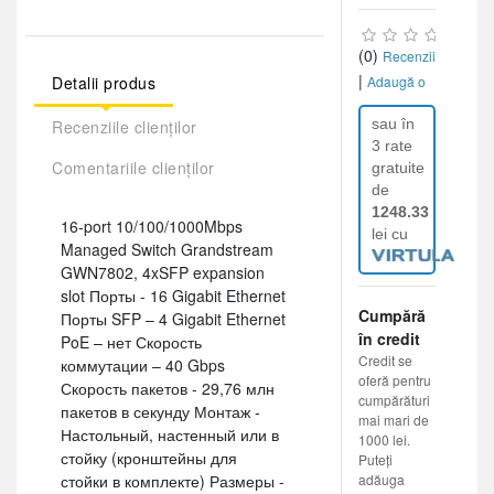
(0)
Recenzii
|
Detalii produs
Adaugă o
recenzie
sau în
Recenziile clienților
3 rate
Comentariile clienților
gratuite
de
1248.33
16-port 10/100/1000Mbps
lei cu
Managed Switch Grandstream
GWN7802, 4xSFP expansion
slot Порты - 16 Gigabit Ethernet
Cumpără
Порты SFP – 4 Gigabit Ethernet
în credit
PoE – нет Скорость
Credit se
коммутации – 40 Gbps
oferă pentru
Скорость пакетов - 29,76 млн
cumpărături
пакетов в секунду Монтаж -
mai mari de
Настольный, настенный или в
1000 lei.
стойку (кронштейны для
Puteți
стойки в комплекте) Размеры -
adăuga