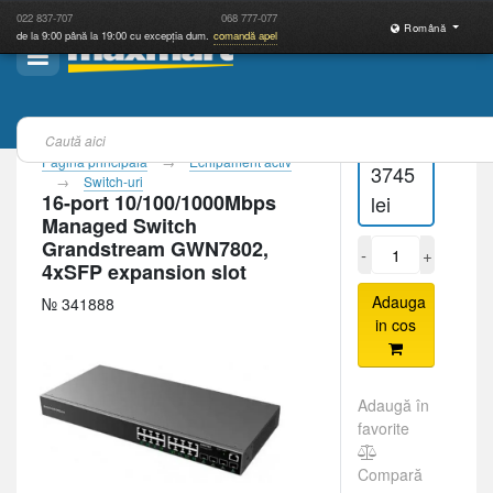
022
837-707
068
777-077
Română
de la 9:00 până la 19:00 cu excepția dum.
comandă apel
Pagina principală
Echipament activ
3745
Switch-uri
16-port 10/100/1000Mbps
lei
Managed Switch
Grandstream GWN7802,
-
+
4xSFP expansion slot
Adauga
№ 341888
in cos
Adaugă în
favorite
Compară