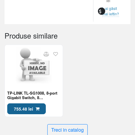
lei
L-ai găsit
mai ieftin?
Produse similare
TP-LINK TL-SG1008, 8-port
Gigabit Switch, 8
10/100/1000M RJ45 ports, 1U
13-inch rack-mountable
755.48 lei
steel case
Treci in catalog