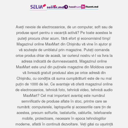
Aveți nevoie de electrocasnice, de un computer, soft sau de
produse sport pentru o vacanță activă? Pe toate acestea le
puteți procura chiar acum, fără efort și economisind timp!
Magazinul online MaxMart din Chișinău vă vine în ajutor și
vă scutește de umblatul prin magazine. Puteți comanda
orice produs chiar de acasă, iar curierul nostru vi-l va livra la
adresa indicată de dumneavoastră. Magazinul online
MaxMart este unul din puținele magazine din Moldova care
vă livrează gratuit produsul ales pe orice adresă din
Chișinău, cu condiția că suma cumpărăturii este de nu mai
puțin de 1000 de lei. Ce avantaje vă oferă magazinul online
de electrocasnice, tehnică foto, tehnică video, tehnică audio
MaxMart? Cel mai important avantaj este numărul
semnificativ de produse aflate în stoc, printre care se
numără: computerele, laptopurile și accesoriile care țin de
acestea, precum softurile, tastaturile, cablurile, telefoanele
mobile, proiectoare, necesare în epoca tehnologiilor
moderne, aflată în continuă dezvoltare. Veți găsi cu ușurință