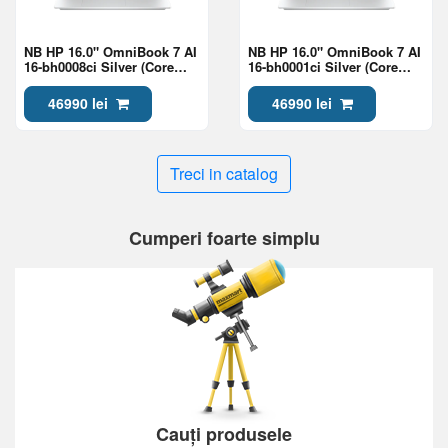
NB HP 16.0" OmniBook 7 AI
NB HP 16.0" OmniBook 7 AI
16-bh0008ci Silver (Core
16-bh0001ci Silver (Core
Ultra 7 356H 24Gb 1Tb Win
Ultra 7 356H 24Gb 1Tb Win
11)
11)
46990 lei
46990 lei
Treci in catalog
Cumperi foarte simplu
Cauți produsele