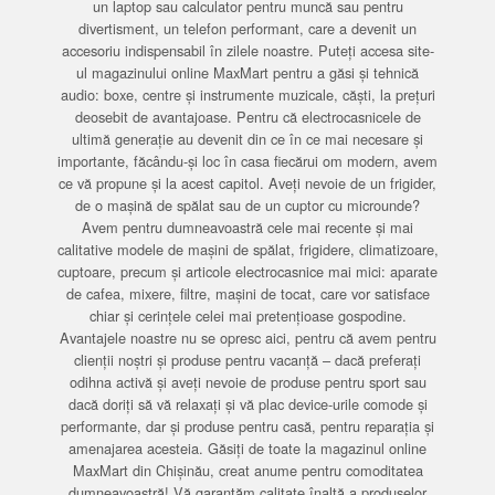
un laptop sau calculator pentru muncă sau pentru
divertisment, un telefon performant, care a devenit un
accesoriu indispensabil în zilele noastre. Puteți accesa site-
ul magazinului online MaxMart pentru a găsi și tehnică
audio: boxe, centre și instrumente muzicale, căști, la prețuri
deosebit de avantajoase. Pentru că electrocasnicele de
ultimă generație au devenit din ce în ce mai necesare și
importante, făcându-și loc în casa fiecărui om modern, avem
ce vă propune și la acest capitol. Aveți nevoie de un frigider,
de o mașină de spălat sau de un cuptor cu microunde?
Avem pentru dumneavoastră cele mai recente și mai
calitative modele de mașini de spălat, frigidere, climatizoare,
cuptoare, precum și articole electrocasnice mai mici: aparate
de cafea, mixere, filtre, mașini de tocat, care vor satisface
chiar și cerințele celei mai pretențioase gospodine.
Avantajele noastre nu se opresc aici, pentru că avem pentru
clienții noștri și produse pentru vacanță – dacă preferați
odihna activă și aveți nevoie de produse pentru sport sau
dacă doriți să vă relaxați și vă plac device-urile comode și
performante, dar și produse pentru casă, pentru reparația și
amenajarea acesteia. Găsiți de toate la magazinul online
MaxMart din Chișinău, creat anume pentru comoditatea
dumneavoastră! Vă garantăm calitate înaltă a produselor