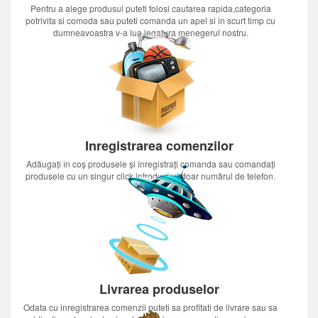
Pentru a alege produsul puteti folosi cautarea rapida,categoria
potrivita si comoda sau puteti comanda un apel si in scurt timp cu
dumneavoastra v-a lua legatura menegerul nostru.
Inregistrarea comenzilor
Adăugați în coș produsele și înregistrați comanda sau comandați
produsele cu un singur click introducînd doar numărul de telefon.
Livrarea produselor
Odata cu inregistrarea comenzii puteti sa profitati de livrare sau sa