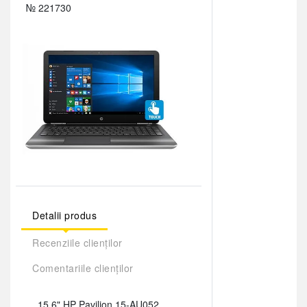
№ 221730
Detalii produs
Recenziile clienților
Comentariile clienților
15.6" HP Pavilion 15-AU052