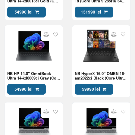
Ultra 14-kd0013ci Gold (Core
18 (Core Ultra 9 285HX 64Gb
Ultra 7 356H 32Gb 1Tb Win
2Tb RTX Pro 2000 8Gb Win
11)
11)
54990 lei
131990 lei
NB HP 14.0" OmniBook
NB HyperX 16.0" OMEN 16-
Ultra 14-kd0009ci Gray (Core
am2022ci Black (Core Ultra
Ultra 7 356H 32Gb 1Tb Win
7 270HX Plus 24Gb 1Tb
11)
5060 8Gb)
54990 lei
59990 lei