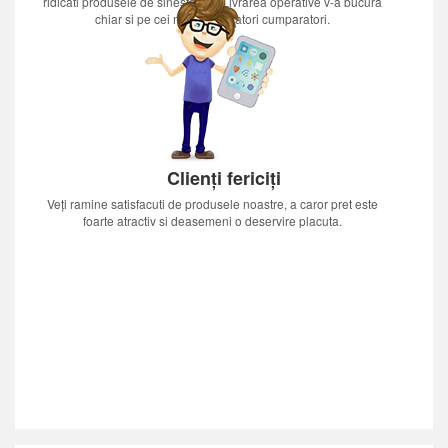
ridicati produsele de sinestatator.Livrarea operative v-a bucura
chiar si pe cei mai nerabdatori cumparatori.
Clienți fericiți
Veți ramine satisfacuti de produsele noastre, a caror pret este
foarte atractiv si deasemeni o deservire placuta.