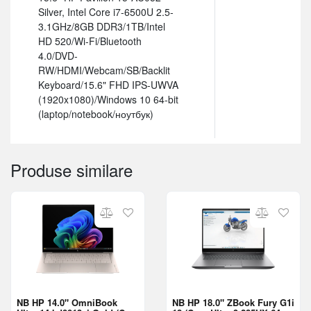
Silver, Intel Core i7-6500U 2.5-
3.1GHz/8GB DDR3/1TB/Intel
HD 520/Wi-Fi/Bluetooth
4.0/DVD-
RW/HDMI/Webcam/SB/Backlit
Keyboard/15.6" FHD IPS-UWVA
(1920x1080)/Windows 10 64-bit
(laptop/notebook/ноутбук)
Produse similare
NB HP 14.0" OmniBook
NB HP 18.0" ZBook Fury G1i