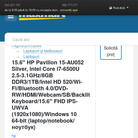
022
837-707
068
777-077
Română
de la 9:00 până la 19:00 cu excepția dum.
comandă apel
Pagina principală
Solicită
Laptopuri şi Netbookuri
preț
Laptopuri
15.6" HP Pavilion 15-AU052
Silver, Intel Core i7-6500U
2.5-3.1GHz/8GB
DDR3/1TB/Intel HD 520/Wi-
Fi/Bluetooth 4.0/DVD-
RW/HDMI/Webcam/SB/Backlit
Keyboard/15.6" FHD IPS-
UWVA
(1920x1080)/Windows 10
64-bit (laptop/notebook/
ноутбук)
hp