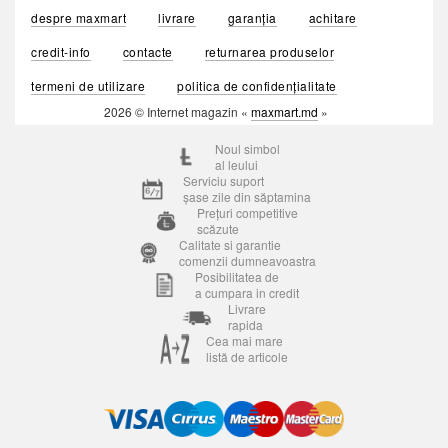
despre maxmart
livrare
garanția
achitare
credit-info
contacte
returnarea produselor
termeni de utilizare
politica de confidențialitate
2026 © Internet magazin «
maxmart.md
»
Noul simbol
al leului
Serviciu suport
șase zile din săptamina
Prețuri competitive
scăzute
Calitate si garantie
comenzii dumneavoastra
Posibilitatea de
a cumpara in credit
Livrare
rapida
Cea mai mare
listă de articole