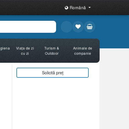
Română
Igiena
Viața de zi
Turism &
Animale de
cu zi
Outdoor
companie
Solicită preț