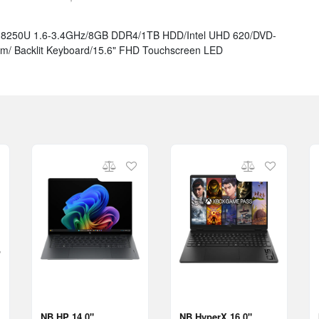
 i5-8250U 1.6-3.4GHz/8GB DDR4/1TB HDD/Intel UHD 620/DVD-
am/ Backlit Keyboard/15.6" FHD Touchscreen LED
NB HP 14.0"
NB HyperX 16.0"