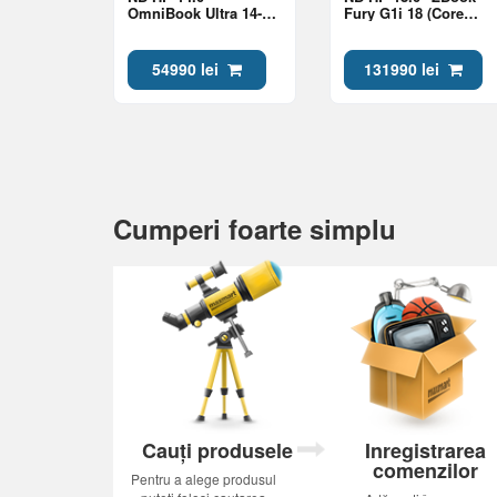
OmniBook Ultra 14-
Fury G1i 18 (Core
kd0013ci Gold (Core
Ultra 9 285HX 64Gb
Ultra 7 356H 32Gb 1Tb
2Tb RTX Pro 2000
Win 11)
8Gb Win 11)
54990 lei
131990 lei
Cumperi foarte simplu
Cauți produsele
Inregistrarea
comenzilor
Pentru a alege produsul