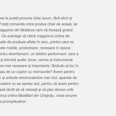
 le puteți procura chiar acum, fără efort și
Puteți comanda orice produs chiar de acasă, iar
magazine din Moldova care vă livrează gratuit
. Ce avantaje vă oferă magazinul online de
tiv de produse aflate în stoc, printre care se
oanele mobile, proiectoare, necesare în epoca
entru divertisment, un telefon performant, care a
 și tehnică audio: boxe, centre și instrumente
 ce mai necesare și importante, făcându-și loc în
at sau de un cuptor cu microunde? Avem pentru
 și articole electrocasnice mai mici: aparate de
e noastre nu se opresc aici, pentru că avem pentru
ă doriți să vă relaxați și vă plac device-urile
zinul online MaxMart din Chișinău, creat anume
i promptitudine!