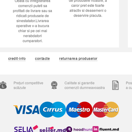
de produsele noastre, a
Odata cu inregistrarea
caror pret este foarte
comenzii puteti sa
atractiv si deasemeni o
profitati de livrare sau sa
deservire placuta.
ridicati produsele de
sinestatator.Livrarea
operative v-a bucura
chiar si pe cei mai
nerabdatori
cumparatori.
credit-info
contacte
returnarea produselor
Prețuri competitive
Calitate si garantie
Posi
scăzute
comenzii dumneavoastra
a c