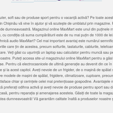
ter, soft sau de produse sport pentru o vacanță activă? Pe toate acestea
 Chișinău vă vine în ajutor și vă scutește de umblatul prin magazine. 
cată de dumneavoastră. Magazinul online MaxMart este unul din puținele 
u, cu condiția că suma cumpărăturii este de nu mai puțin de 1000 de lei
tehnică audio MaxMart? Cel mai important avantaj este numărul semnifica
ile care țin de acestea, precum softurile, tastaturile, cablurile, telef
tare. Veți găsi cu ușurință un laptop sau calculator pentru muncă sau p
noastre. Puteți accesa site-ul magazinului online MaxMart pentru a găsi
ase. Pentru că electrocasnicele de ultimă generație au devenit din ce în
și la acest capitol. Aveți nevoie de un frigider, de o mașină de spăl
e modele de mașini de spălat, frigidere, climatizoare, cuptoare, precum
satisface chiar și cerințele celei mai pretențioase gospodine. Avantajel
că preferați odihna activă și aveți nevoie de produse pentru sport sau dac
casă, pentru reparația și amenajarea acesteia. Găsiți de toate la maga
tea dumneavoastră! Vă garantăm calitate înaltă a produselor noastre ș