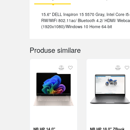
15.6" DELL Inspiron 15 5570 Gray, Intel Core
RW/WiFi 802.11ac/ Bluetooth 4.2/ HDMI/ Webc
(1920x1080)/Windows 10 Home 64-bit
Produse similare
NB HP 14.0"
NB HP 18.0" ZBook