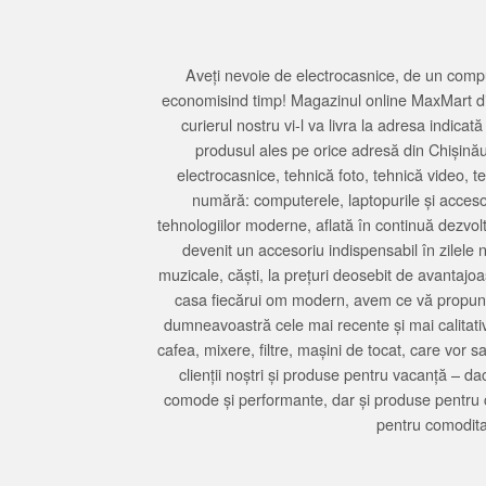
Aveți nevoie de electrocasnice, de un compu
economisind timp! Magazinul online MaxMart din
curierul nostru vi-l va livra la adresa indi
produsul ales pe orice adresă din Chișină
electrocasnice, tehnică foto, tehnică video, 
numără: computerele, laptopurile și accesori
tehnologiilor moderne, aflată în continuă dezvol
devenit un accesoriu indispensabil în zilele 
muzicale, căști, la prețuri deosebit de avantajo
casa fiecărui om modern, avem ce vă propune 
dumneavoastră cele mai recente și mai calitativ
cafea, mixere, filtre, mașini de tocat, care vor 
clienții noștri și produse pentru vacanță – da
comode și performante, dar și produse pentru 
pentru comodita