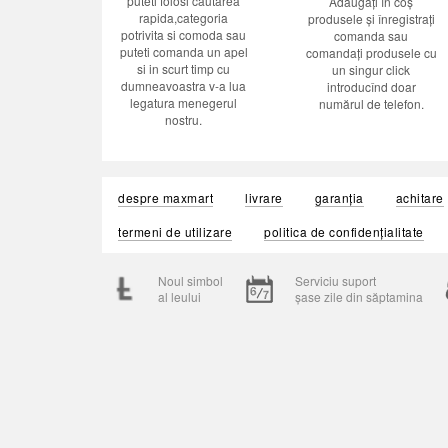
puteti folosi cautarea
Adăugați în coș
rapida,categoria
produsele și înregistrați
potrivita si comoda sau
comanda sau
puteti comanda un apel
comandați produsele cu
si in scurt timp cu
un singur click
dumneavoastra v-a lua
introducînd doar
legatura menegerul
numărul de telefon.
nostru.
despre maxmart
livrare
garanția
achitare
termeni de utilizare
politica de confidențialitate
Noul simbol
Serviciu suport
al leului
șase zile din săptamina