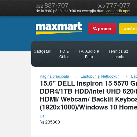
837-707
777-077
022
068
de la 9:00 până la 19:00 cu excepția dum.
comandă apel
% promo
#mărc
Gadgeturi
PC &
TV, Audio &
Tehnica uz
Office
Foto
casnic
Pagina principală
Laptopuri şi Netbookuri
Lap
15.6" DELL Inspiron 15 5570 Gr
DDR4/1TB HDD/Intel UHD 620/D
HDMI/ Webcam/ Backlit Keybo
(1920x1080)/Windows 10 Home 
Dell
№ 235309