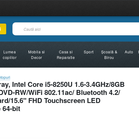
i
Lumea
Mobila si
Casa si
Sport
Şcoală &
Auto
copiilor
Decor
Reparatie
Birou
topuri
ay, Intel Core i5-8250U 1.6-3.4GHz/8GB
VD-RW/WiFi 802.11ac/ Bluetooth 4.2/
ard/15.6" FHD Touchscreen LED
64-bit