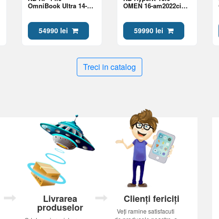
OmniBook Ultra 14-
OMEN 16-am2022ci
kd0009ci Gray (Core
Black (Core Ultra 7
Ultra 7 356H 32Gb 1Tb
270HX Plus 24Gb 1Tb
Win 11)
5060 8Gb)
54990 lei
59990 lei
Treci in catalog
Livrarea
Clienți fericiți
produselor
Veți ramine satisfacuti