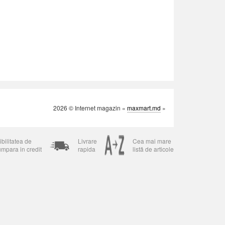
2026 © Internet magazin «
maxmart.md
»
bilitatea de
Livrare
Cea mai mare
umpara in credit
rapida
listă de articole