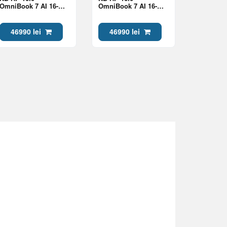
OmniBook 7 AI 16-
OmniBook 7 AI 16-
bh0008ci Silver (Core
bh0001ci Silver (Core
Ultra 7 356H 24Gb 1Tb
Ultra 7 356H 24Gb 1Tb
Win 11)
Win 11)
46990 lei
46990 lei