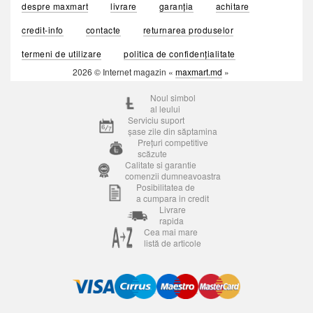
despre maxmart
livrare
garanția
achitare
credit-info
contacte
returnarea produselor
termeni de utilizare
politica de confidențialitate
2026 © Internet magazin «
maxmart.md
»
Noul simbol
al leului
Serviciu suport
șase zile din săptamina
Prețuri competitive
scăzute
Calitate si garantie
comenzii dumneavoastra
Posibilitatea de
a cumpara in credit
Livrare
rapida
Cea mai mare
listă de articole