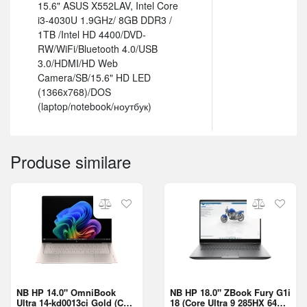
15.6" ASUS X552LAV, Intel Core
i3-4030U 1.9GHz/ 8GB DDR3 /
1TB /Intel HD 4400/DVD-
RW/WiFi/Bluetooth 4.0/USB
3.0/HDMI/HD Web
Camera/SB/15.6" HD LED
(1366x768)/DOS
(laptop/notebook/ноутбук)
Produse similare
NB HP 14.0" OmniBook
NB HP 18.0" ZBook Fury G1i
Ultra 14-kd0013ci Gold (Core
18 (Core Ultra 9 285HX 64Gb