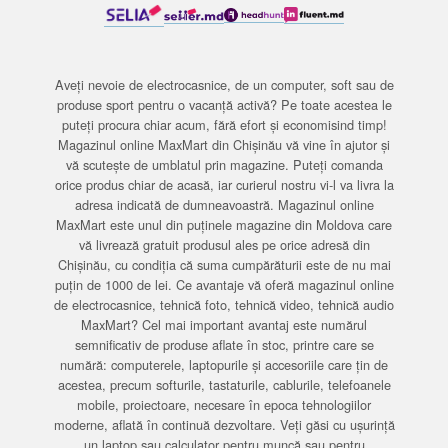
Aveți nevoie de electrocasnice, de un computer, soft sau de
produse sport pentru o vacanță activă? Pe toate acestea le
puteți procura chiar acum, fără efort și economisind timp!
Magazinul online MaxMart din Chișinău vă vine în ajutor și
vă scutește de umblatul prin magazine. Puteți comanda
orice produs chiar de acasă, iar curierul nostru vi-l va livra la
adresa indicată de dumneavoastră. Magazinul online
MaxMart este unul din puținele magazine din Moldova care
vă livrează gratuit produsul ales pe orice adresă din
Chișinău, cu condiția că suma cumpărăturii este de nu mai
puțin de 1000 de lei. Ce avantaje vă oferă magazinul online
de electrocasnice, tehnică foto, tehnică video, tehnică audio
MaxMart? Cel mai important avantaj este numărul
semnificativ de produse aflate în stoc, printre care se
numără: computerele, laptopurile și accesoriile care țin de
acestea, precum softurile, tastaturile, cablurile, telefoanele
mobile, proiectoare, necesare în epoca tehnologiilor
moderne, aflată în continuă dezvoltare. Veți găsi cu ușurință
un laptop sau calculator pentru muncă sau pentru