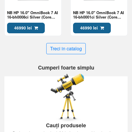
NB HP 16.0" OmniBook 7 AI
NB HP 16.0" OmniBook 7 AI
16-bh0008ci Silver (Core
16-bh0001ci Silver (Core
Ultra 7 356H 24Gb 1Tb Win
Ultra 7 356H 24Gb 1Tb Win
11)
11)
46990 lei
46990 lei
Treci in catalog
Cumperi foarte simplu
Cauți produsele