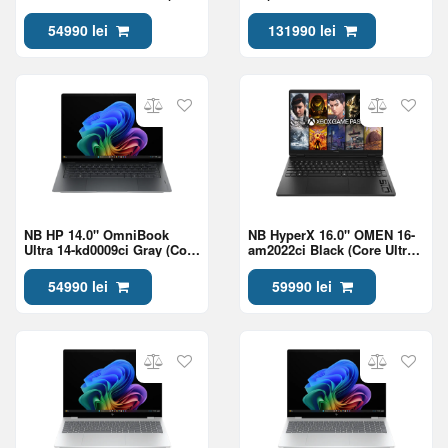
Ultra 7 356H 32Gb 1Tb Win
2Tb RTX Pro 2000 8Gb Win
11)
11)
54990 lei
131990 lei
NB HP 14.0" OmniBook
NB HyperX 16.0" OMEN 16-
Ultra 14-kd0009ci Gray (Core
am2022ci Black (Core Ultra
Ultra 7 356H 32Gb 1Tb Win
7 270HX Plus 24Gb 1Tb
11)
5060 8Gb)
54990 lei
59990 lei