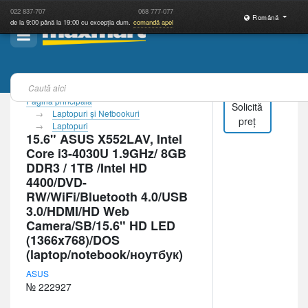
022
837-707
068
777-077
Română
de la 9:00 până la 19:00 cu excepția dum.
comandă apel
Pagina principală
Solicită
Laptopuri şi Netbookuri
preț
Laptopuri
15.6" ASUS X552LAV, Intel
Core i3-4030U 1.9GHz/ 8GB
DDR3 / 1TB /Intel HD
4400/DVD-
RW/WiFi/Bluetooth 4.0/USB
3.0/HDMI/HD Web
Camera/SB/15.6" HD LED
(1366x768)/DOS
(laptop/notebook/ноутбук)
ASUS
№ 222927