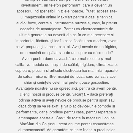
divertisment, un telefon performant, care a devenit un
accesoriu indispensabil în zilele noastre. Puteți accesa site-
ul magazinului online MaxMart pentru a găsi și tehnică
audio: boxe, centre și instrumente muzicale, căști, la prețuri
deosebit de avantajoase. Pentru că electrocasnicele de
ultimă generație au devenit din ce în ce mai necesare și
importante, făcându-și loc în casa fiecărui om modern, avem
ce vă propune și la acest capitol. Aveți nevoie de un frigider,
de o mașină de spălat sau de un cuptor cu microunde?
Avem pentru dumneavoastră cele mai recente și mai
calitative modele de mașini de spălat, frigidere, climatizoare,
cuptoare, precum și articole electrocasnice mai mici: aparate
de cafea, mixere, filtre, mașini de tocat, care vor satisface
chiar și cerințele celei mai pretențioase gospodine.
Avantajele noastre nu se opresc aici, pentru că avem pentru
clienții noștri și produse pentru vacanță – dacă preferați
odihna activă și aveți nevoie de produse pentru sport sau
dacă doriți să vă relaxați și vă plac device-urile comode și
performante, dar și produse pentru casă, pentru reparația și
amenajarea acesteia. Găsiți de toate la magazinul online
MaxMart din Chișinău, creat anume pentru comoditatea
dumneavoastră! Vă garantăm calitate înaltă a produselor