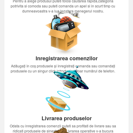
Pentru a alege produsul puteti folosi cautarea rapida,categoria
potrivita si comoda sau puteti comanda un apel si in scurt timp cu
dumneavoastra v-a lua legatura menegerul nostru.
Inregistrarea comenzilor
Adăugați în coș produsele și înregistrați comanda sau comandați
produsele cu un singur click introducînd doar numărul de telefon.
Livrarea produselor
Odata cu inregistrarea comenzii puteti sa profitati de livrare sau sa
ridicati produsele de sinestatator.Livrarea operative v-a bucura