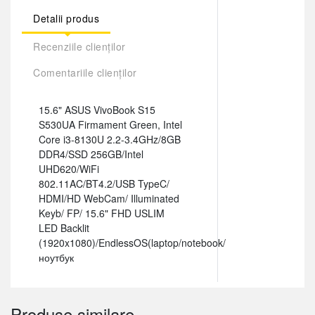
Detalii produs
Recenziile clienților
Comentariile clienților
15.6" ASUS VivoBook S15
S530UA Firmament Green, Intel
Core i3-8130U 2.2-3.4GHz/8GB
DDR4/SSD 256GB/Intel
UHD620/WiFi
802.11AC/BT4.2/USB TypeC/
HDMI/HD WebCam/ Illuminated
Keyb/ FP/ 15.6" FHD USLIM
LED Backlit
(1920x1080)/EndlessOS(laptop/notebook/
ноутбук
Produse similare