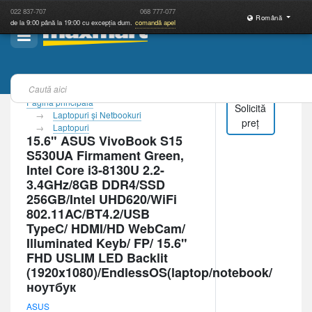
022
837-707
068
777-077
Română
de la 9:00 până la 19:00 cu excepția dum.
comandă apel
Pagina principală
Solicită
Laptopuri şi Netbookuri
preț
Laptopuri
15.6" ASUS VivoBook S15
S530UA Firmament Green,
Intel Core i3-8130U 2.2-
3.4GHz/8GB DDR4/SSD
256GB/Intel UHD620/WiFi
802.11AC/BT4.2/USB
TypeC/ HDMI/HD WebCam/
Illuminated Keyb/ FP/ 15.6"
FHD USLIM LED Backlit
(1920x1080)/EndlessOS(laptop/notebook/
ноутбук
ASUS