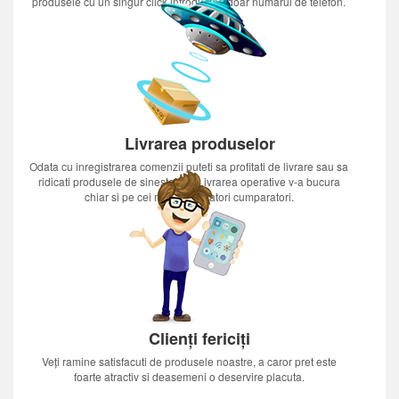
produsele cu un singur click introducînd doar numărul de telefon.
Livrarea produselor
Odata cu inregistrarea comenzii puteti sa profitati de livrare sau sa
ridicati produsele de sinestatator.Livrarea operative v-a bucura
chiar si pe cei mai nerabdatori cumparatori.
Clienți fericiți
Veți ramine satisfacuti de produsele noastre, a caror pret este
foarte atractiv si deasemeni o deservire placuta.