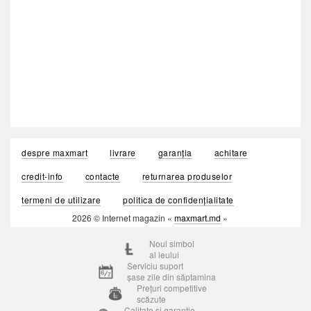
despre maxmart
livrare
garanția
achitare
credit-info
contacte
returnarea produselor
termeni de utilizare
politica de confidențialitate
2026 © Internet magazin «
maxmart.md
»
Noul simbol
al leului
Serviciu suport
șase zile din săptamina
Prețuri competitive
scăzute
Calitate si garantie