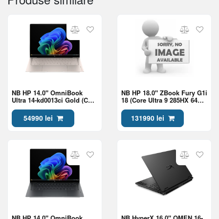
NB HP 14.0" OmniBook
NB HP 18.0" ZBook Fury G1i
Ultra 14-kd0013ci Gold (Core
18 (Core Ultra 9 285HX 64Gb
Ultra 7 356H 32Gb 1Tb Win
2Tb RTX Pro 2000 8Gb Win
11)
11)
54990 lei
131990 lei
NB HP 14.0" OmniBook
NB HyperX 16.0" OMEN 16-