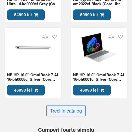
Ultra 14-kd0009ci Gray (Core
am2022ci Black (Core Ultra
Ultra 7 356H 32Gb 1Tb Win
7 270HX Plus 24Gb 1Tb
11)
5060 8Gb)
54990 lei
59990 lei
NB HP 16.0" OmniBook 7 AI
NB HP 16.0" OmniBook 7 AI
16-bh0008ci Silver (Core
16-bh0001ci Silver (Core
Ultra 7 356H 24Gb 1Tb Win
Ultra 7 356H 24Gb 1Tb Win
11)
11)
46990 lei
46990 lei
Treci in catalog
Cumperi foarte simplu