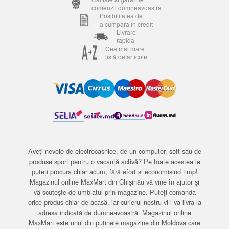
comenzii dumneavoastra
Posibilitatea de
a cumpara in credit
Livrare
rapida
Cea mai mare
listă de articole
Aveți nevoie de electrocasnice, de un computer, soft sau de
produse sport pentru o vacanță activă? Pe toate acestea le
puteți procura chiar acum, fără efort și economisind timp!
Magazinul online MaxMart din Chișinău vă vine în ajutor și
vă scutește de umblatul prin magazine. Puteți comanda
orice produs chiar de acasă, iar curierul nostru vi-l va livra la
adresa indicată de dumneavoastră. Magazinul online
MaxMart este unul din puținele magazine din Moldova care