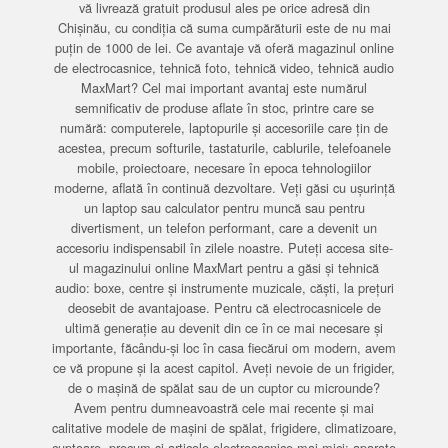
vă livrează gratuit produsul ales pe orice adresă din
Chișinău, cu condiția că suma cumpărăturii este de nu mai
puțin de 1000 de lei. Ce avantaje vă oferă magazinul online
de electrocasnice, tehnică foto, tehnică video, tehnică audio
MaxMart? Cel mai important avantaj este numărul
semnificativ de produse aflate în stoc, printre care se
numără: computerele, laptopurile și accesoriile care țin de
acestea, precum softurile, tastaturile, cablurile, telefoanele
mobile, proiectoare, necesare în epoca tehnologiilor
moderne, aflată în continuă dezvoltare. Veți găsi cu ușurință
un laptop sau calculator pentru muncă sau pentru
divertisment, un telefon performant, care a devenit un
accesoriu indispensabil în zilele noastre. Puteți accesa site-
ul magazinului online MaxMart pentru a găsi și tehnică
audio: boxe, centre și instrumente muzicale, căști, la prețuri
deosebit de avantajoase. Pentru că electrocasnicele de
ultimă generație au devenit din ce în ce mai necesare și
importante, făcându-și loc în casa fiecărui om modern, avem
ce vă propune și la acest capitol. Aveți nevoie de un frigider,
de o mașină de spălat sau de un cuptor cu microunde?
Avem pentru dumneavoastră cele mai recente și mai
calitative modele de mașini de spălat, frigidere, climatizoare,
cuptoare, precum și articole electrocasnice mai mici: aparate