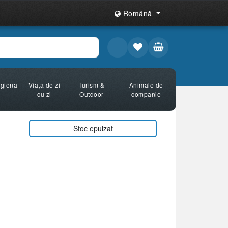
Română
Igiena
Viața de zi
Turism &
Animale de
cu zi
Outdoor
companie
Stoc epuizat