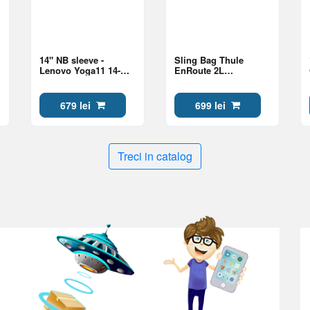
14" NB sleeve -
Sling Bag Thule
Lenovo Yoga11 14-
EnRoute 2L
inch Sleeve Blue
TESB5102, 3205495,
Soft Blue/Darkest Blue
679 lei
699 lei
Treci in catalog