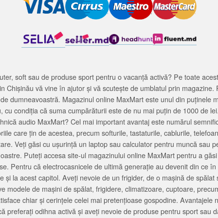
ter, soft sau de produse sport pentru o vacanță activă? Pe toate acestea
 Chișinău vă vine în ajutor și vă scutește de umblatul prin magazine. 
cată de dumneavoastră. Magazinul online MaxMart este unul din puținele 
u, cu condiția că suma cumpărăturii este de nu mai puțin de 1000 de lei
tehnică audio MaxMart? Cel mai important avantaj este numărul semnifica
ile care țin de acestea, precum softurile, tastaturile, cablurile, telef
tare. Veți găsi cu ușurință un laptop sau calculator pentru muncă sau p
noastre. Puteți accesa site-ul magazinului online MaxMart pentru a găsi
ase. Pentru că electrocasnicele de ultimă generație au devenit din ce în
și la acest capitol. Aveți nevoie de un frigider, de o mașină de spăl
e modele de mașini de spălat, frigidere, climatizoare, cuptoare, precum
satisface chiar și cerințele celei mai pretențioase gospodine. Avantajel
că preferați odihna activă și aveți nevoie de produse pentru sport sau dac