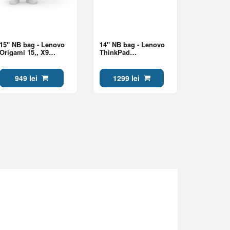
15" NB bag - Lenovo
14" NB bag - Lenovo
Origami 15,, X9
ThinkPad
Sleeve
Professional 14-inch
Topload Gen 2
949 lei
1299 lei