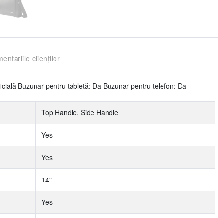
entariile clienților
ificială Buzunar pentru tabletă: Da Buzunar pentru telefon: Da
Top Handle, Side Handle
Yes
Yes
14"
Yes