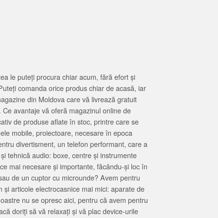
 le puteți procura chiar acum, fără efort și
Puteți comanda orice produs chiar de acasă, iar
magazine din Moldova care vă livrează gratuit
. Ce avantaje vă oferă magazinul online de
tiv de produse aflate în stoc, printre care se
oanele mobile, proiectoare, necesare în epoca
entru divertisment, un telefon performant, care a
 și tehnică audio: boxe, centre și instrumente
 ce mai necesare și importante, făcându-și loc în
at sau de un cuptor cu microunde? Avem pentru
 și articole electrocasnice mai mici: aparate de
e noastre nu se opresc aici, pentru că avem pentru
ă doriți să vă relaxați și vă plac device-urile