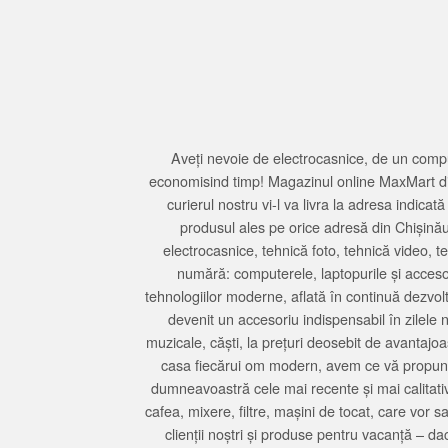
Aveți nevoie de electrocasnice, de un compu
economisind timp! Magazinul online MaxMart din
curierul nostru vi-l va livra la adresa indi
produsul ales pe orice adresă din Chișină
electrocasnice, tehnică foto, tehnică video, 
numără: computerele, laptopurile și accesori
tehnologiilor moderne, aflată în continuă dezvol
devenit un accesoriu indispensabil în zilele 
muzicale, căști, la prețuri deosebit de avantajo
casa fiecărui om modern, avem ce vă propune 
dumneavoastră cele mai recente și mai calitativ
cafea, mixere, filtre, mașini de tocat, care vor 
clienții noștri și produse pentru vacanță – da