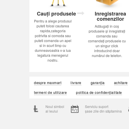
Cauți produsele
Inregistrarea
comenzilor
Pentru a alege produsul
puteti folosi cautarea
Adăugați în coș
rapida,categoria
produsele și înregistrați
potrivita si comoda sau
comanda sau
puteti comanda un apel
comandați produsele cu
si in scurt timp cu
un singur click
dumneavoastra v-a lua
introducînd doar
legatura menegerul
numărul de telefon.
nostru.
despre maxmart
livrare
garanția
achitare
termeni de utilizare
politica de confidențialitate
Noul simbol
Serviciu suport
al leului
șase zile din săptamina