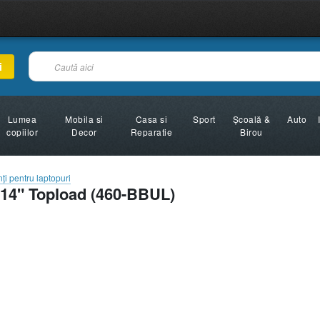
i
Lumea
Mobila si
Casa si
Sport
Şcoală &
Auto
copiilor
Decor
Reparatie
Birou
ţi pentru laptopuri
 14" Topload (460-BBUL)