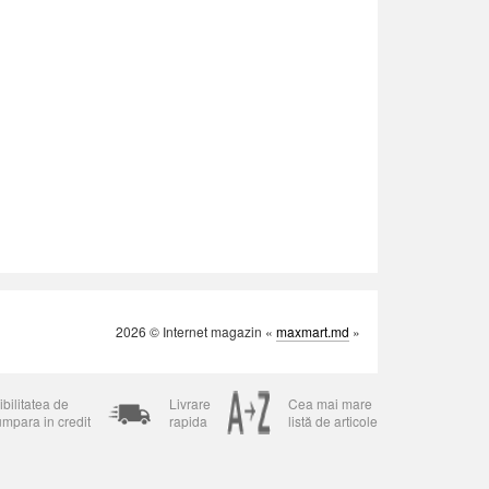
2026 © Internet magazin «
maxmart.md
»
bilitatea de
Livrare
Cea mai mare
umpara in credit
rapida
listă de articole