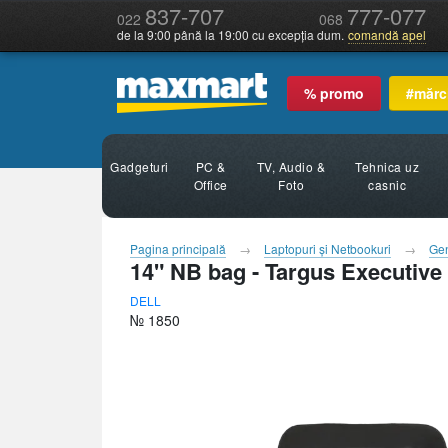
837-707
777-077
022
068
de la 9:00 până la 19:00 cu excepția dum.
comandă apel
% promo
#mărc
Gadgeturi
PC &
TV, Audio &
Tehnica uz
Office
Foto
casnic
Pagina principală
Laptopuri şi Netbookuri
Gen
14" NB bag - Targus Executive
DELL
№ 1850