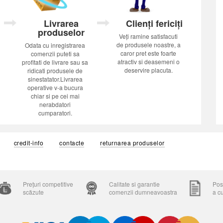
Livrarea
Clienți fericiți
produselor
Veți ramine satisfacuti
de produsele noastre, a
Odata cu inregistrarea
caror pret este foarte
comenzii puteti sa
atractiv si deasemeni o
profitati de livrare sau sa
deservire placuta.
ridicati produsele de
sinestatator.Livrarea
operative v-a bucura
chiar si pe cei mai
nerabdatori
cumparatori.
credit-info
contacte
returnarea produselor
Prețuri competitive
Calitate si garantie
Posi
scăzute
comenzii dumneavoastra
a c