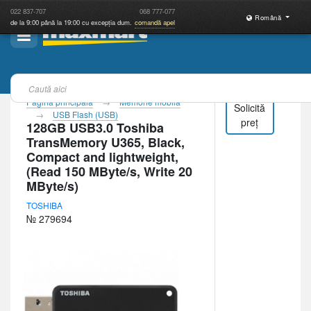
022
837-707
068
777-077
Română
de la 9:00 până la 19:00 cu excepția dum.
comandă apel
Pagina principală
Memorie mobilă
Solicită
USB Flash (USB)
preț
128GB USB3.0 Toshiba
TransMemory U365, Black,
Compact and lightweight,
(Read 150 MByte/s, Write 20
MByte/s)
TOSHIBA
№ 279694