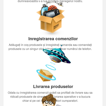
dumneavoastra v-a lua legatura menegerul nostru.
Inregistrarea comenzilor
Adăugați în coș produsele și înregistrați comanda sau comandați
produsele cu un singur click introducînd doar numărul de telefon.
Livrarea produselor
Odata cu inregistrarea comenzii puteti sa profitati de livrare sau sa
ridicati produsele de sinestatator.Livrarea operative v-a bucura
chiar si pe cei mai nerabdatori cumparatori.