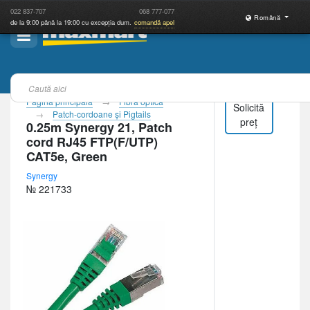
022
837-707
068
777-077
Română
de la 9:00 până la 19:00 cu excepția dum.
comandă apel
Pagina principală
Fibră optică
Solicită
Patch-cordoane şi Pigtails
preț
0.25m Synergy 21, Patch
cord RJ45 FTP(F/UTP)
CAT5e, Green
Synergy
№ 221733