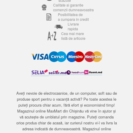
scăzute
Calitate si garantie
comenzii dumneavoastra
Posibilitatea de
a cumpara in credit
Livrare
rapida
Cea mai mare
listă de articole
Aveți nevoie de electrocasnice, de un computer, soft sau de
produse sport pentru o vacanță activă? Pe toate acestea le
puteți procura chiar acum, fără efort și economisind timp!
Magazinul online MaxMart din Chișinău vă vine în ajutor și
vă scutește de umblatul prin magazine. Puteți comanda
orice produs chiar de acasă, iar curierul nostru vi-l va livra la
adresa indicată de dumneavoastră. Magazinul online