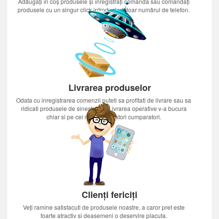
Adăugați în coș produsele și înregistrați comanda sau comandați
produsele cu un singur click introducînd doar numărul de telefon.
Livrarea produselor
Odata cu inregistrarea comenzii puteti sa profitati de livrare sau sa
ridicati produsele de sinestatator.Livrarea operative v-a bucura
chiar si pe cei mai nerabdatori cumparatori.
Clienți fericiți
Veți ramine satisfacuti de produsele noastre, a caror pret este
foarte atractiv si deasemeni o deservire placuta.