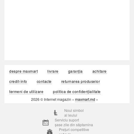
despre maxmart
livrare
garanția
achitare
credit-info
contacte
returnarea produselor
termeni de utilizare
politica de confidențialitate
2026 © Internet magazin «
maxmart.md
»
Noul simbol
al leului
Serviciu suport
șase zile din săptamina
Prețuri competitive