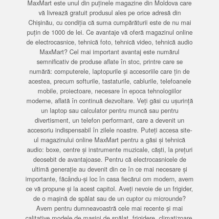
MaxMart este unul din puținele magazine din Moldova care
vă livrează gratuit produsul ales pe orice adresă din
Chișinău, cu condiția că suma cumpărăturii este de nu mai
puțin de 1000 de lei. Ce avantaje vă oferă magazinul online
de electrocasnice, tehnică foto, tehnică video, tehnică audio
MaxMart? Cel mai important avantaj este numărul
semnificativ de produse aflate în stoc, printre care se
numără: computerele, laptopurile și accesoriile care țin de
acestea, precum softurile, tastaturile, cablurile, telefoanele
mobile, proiectoare, necesare în epoca tehnologiilor
moderne, aflată în continuă dezvoltare. Veți găsi cu ușurință
un laptop sau calculator pentru muncă sau pentru
divertisment, un telefon performant, care a devenit un
accesoriu indispensabil în zilele noastre. Puteți accesa site-
ul magazinului online MaxMart pentru a găsi și tehnică
audio: boxe, centre și instrumente muzicale, căști, la prețuri
deosebit de avantajoase. Pentru că electrocasnicele de
ultimă generație au devenit din ce în ce mai necesare și
importante, făcându-și loc în casa fiecărui om modern, avem
ce vă propune și la acest capitol. Aveți nevoie de un frigider,
de o mașină de spălat sau de un cuptor cu microunde?
Avem pentru dumneavoastră cele mai recente și mai
calitative modele de mașini de spălat, frigidere, climatizoare,