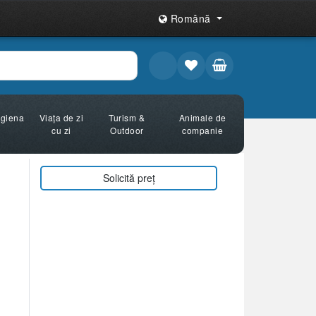
Română
Igiena
Viața de zi
Turism &
Animale de
cu zi
Outdoor
companie
Solicită preț