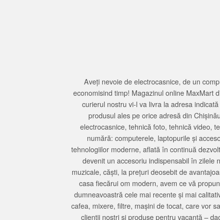
Aveți nevoie de electrocasnice, de un compu
economisind timp! Magazinul online MaxMart din
curierul nostru vi-l va livra la adresa indi
produsul ales pe orice adresă din Chișină
electrocasnice, tehnică foto, tehnică video, 
numără: computerele, laptopurile și accesori
tehnologiilor moderne, aflată în continuă dezvol
devenit un accesoriu indispensabil în zilele 
muzicale, căști, la prețuri deosebit de avantajo
casa fiecărui om modern, avem ce vă propune 
dumneavoastră cele mai recente și mai calitativ
cafea, mixere, filtre, mașini de tocat, care vor 
clienții noștri și produse pentru vacanță – da