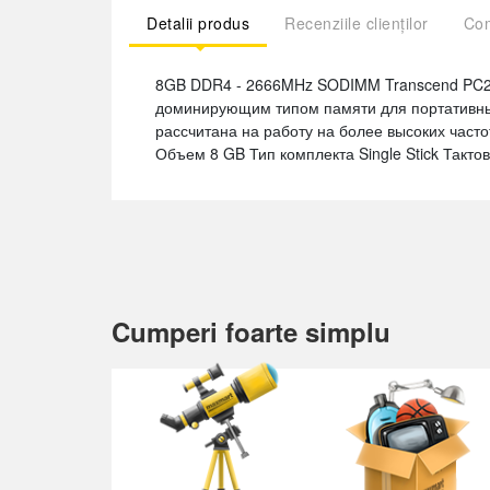
Detalii produs
Recenziile clienților
Com
8GB DDR4 - 2666MHz SODIMM Transcend PC21
доминирующим типом памяти для портативных
рассчитана на работу на более высоких част
Объем 8 GB Тип комплекта Single Stick Такто
Cumperi foarte simplu