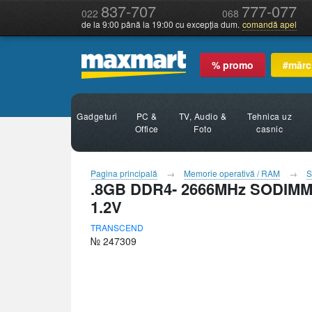
837-707
777-077
022
068
de la 9:00 până la 19:00 cu excepția dum.
comandă apel
% promo
#mărc
Gadgeturi
PC &
TV, Audio &
Tehnica uz
Office
Foto
casnic
Pagina principală
Memorie operativă / RAM
S
.8GB DDR4- 2666MHz SODIMM 
1.2V
TRANSCEND
№ 247309