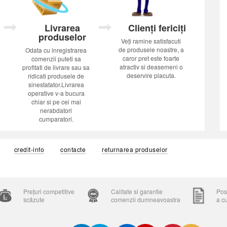
Livrarea
Clienți fericiți
produselor
Veți ramine satisfacuti
de produsele noastre, a
Odata cu inregistrarea
caror pret este foarte
comenzii puteti sa
atractiv si deasemeni o
profitati de livrare sau sa
deservire placuta.
ridicati produsele de
sinestatator.Livrarea
operative v-a bucura
chiar si pe cei mai
nerabdatori
cumparatori.
credit-info
contacte
returnarea produselor
Prețuri competitive
Calitate si garantie
Posi
scăzute
comenzii dumneavoastra
a c