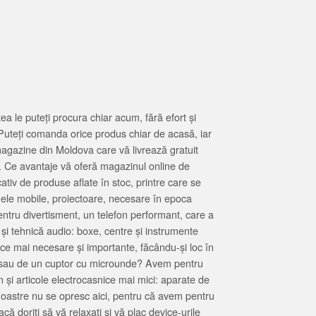
 le puteți procura chiar acum, fără efort și
Puteți comanda orice produs chiar de acasă, iar
magazine din Moldova care vă livrează gratuit
. Ce avantaje vă oferă magazinul online de
tiv de produse aflate în stoc, printre care se
oanele mobile, proiectoare, necesare în epoca
entru divertisment, un telefon performant, care a
 și tehnică audio: boxe, centre și instrumente
 ce mai necesare și importante, făcându-și loc în
at sau de un cuptor cu microunde? Avem pentru
 și articole electrocasnice mai mici: aparate de
e noastre nu se opresc aici, pentru că avem pentru
ă doriți să vă relaxați și vă plac device-urile