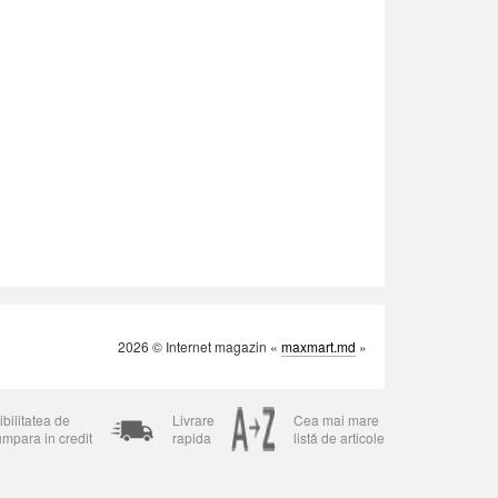
2026 © Internet magazin «
maxmart.md
»
bilitatea de
Livrare
Cea mai mare
umpara in credit
rapida
listă de articole