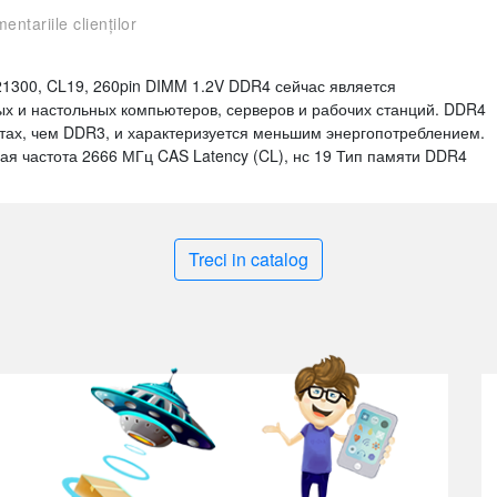
entariile clienților
300, CL19, 260pin DIMM 1.2V DDR4 сейчас является
 и настольных компьютеров, серверов и рабочих станций. DDR4
отах, чем DDR3, и характеризуется меньшим энергопотреблением.
вая частота 2666 МГц CAS Latency (CL), нс 19 Тип памяти DDR4
Treci in catalog