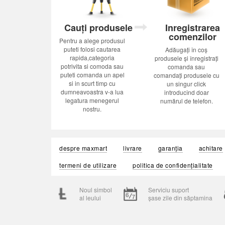
Cauți produsele
Inregistrarea
comenzilor
Pentru a alege produsul
puteti folosi cautarea
Adăugați în coș
rapida,categoria
produsele și înregistrați
potrivita si comoda sau
comanda sau
puteti comanda un apel
comandați produsele cu
si in scurt timp cu
un singur click
dumneavoastra v-a lua
introducînd doar
legatura menegerul
numărul de telefon.
nostru.
despre maxmart
livrare
garanția
achitare
termeni de utilizare
politica de confidențialitate
Noul simbol
Serviciu suport
al leului
șase zile din săptamina