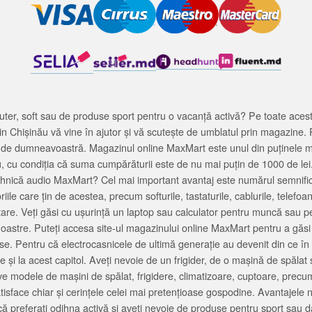
ter, soft sau de produse sport pentru o vacanță activă? Pe toate acestea
 Chișinău vă vine în ajutor și vă scutește de umblatul prin magazine. 
cată de dumneavoastră. Magazinul online MaxMart este unul din puținele 
u, cu condiția că suma cumpărăturii este de nu mai puțin de 1000 de lei
tehnică audio MaxMart? Cel mai important avantaj este numărul semnifica
ile care țin de acestea, precum softurile, tastaturile, cablurile, telef
tare. Veți găsi cu ușurință un laptop sau calculator pentru muncă sau p
noastre. Puteți accesa site-ul magazinului online MaxMart pentru a găsi
ase. Pentru că electrocasnicele de ultimă generație au devenit din ce în
și la acest capitol. Aveți nevoie de un frigider, de o mașină de spăl
e modele de mașini de spălat, frigidere, climatizoare, cuptoare, precum
satisface chiar și cerințele celei mai pretențioase gospodine. Avantajel
că preferați odihna activă și aveți nevoie de produse pentru sport sau dac