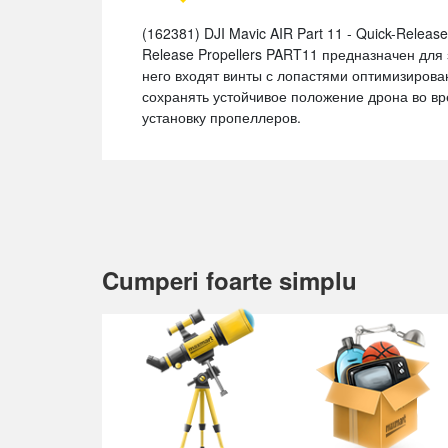
(162381) DJI Mavic AIR Part 11 - Quick-Releas
Release Propellers PART11 предназначен для
него входят винты с лопастями оптимизиро
сохранять устойчивое положение дрона во в
установку пропеллеров.
Cumperi foarte simplu