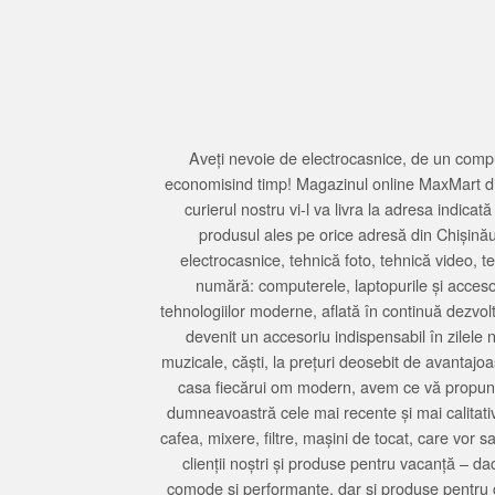
Aveți nevoie de electrocasnice, de un compu
economisind timp! Magazinul online MaxMart din
curierul nostru vi-l va livra la adresa indi
produsul ales pe orice adresă din Chișină
electrocasnice, tehnică foto, tehnică video, 
numără: computerele, laptopurile și accesori
tehnologiilor moderne, aflată în continuă dezvol
devenit un accesoriu indispensabil în zilele 
muzicale, căști, la prețuri deosebit de avantajo
casa fiecărui om modern, avem ce vă propune 
dumneavoastră cele mai recente și mai calitativ
cafea, mixere, filtre, mașini de tocat, care vor 
clienții noștri și produse pentru vacanță – da
comode și performante, dar și produse pentru 