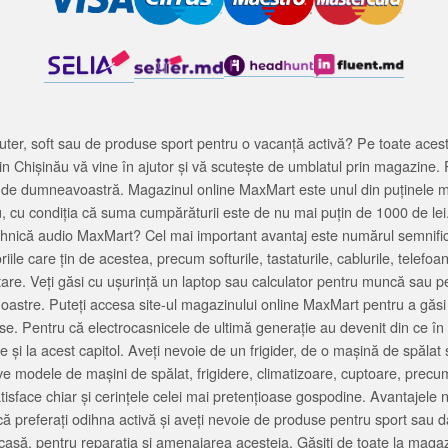
ter, soft sau de produse sport pentru o vacanță activă? Pe toate acestea
 Chișinău vă vine în ajutor și vă scutește de umblatul prin magazine. 
cată de dumneavoastră. Magazinul online MaxMart este unul din puținele 
u, cu condiția că suma cumpărăturii este de nu mai puțin de 1000 de lei
tehnică audio MaxMart? Cel mai important avantaj este numărul semnifica
ile care țin de acestea, precum softurile, tastaturile, cablurile, telef
tare. Veți găsi cu ușurință un laptop sau calculator pentru muncă sau p
noastre. Puteți accesa site-ul magazinului online MaxMart pentru a găsi
ase. Pentru că electrocasnicele de ultimă generație au devenit din ce în
și la acest capitol. Aveți nevoie de un frigider, de o mașină de spăl
e modele de mașini de spălat, frigidere, climatizoare, cuptoare, precum
satisface chiar și cerințele celei mai pretențioase gospodine. Avantajel
că preferați odihna activă și aveți nevoie de produse pentru sport sau dac
casă, pentru reparația și amenajarea acesteia. Găsiți de toate la maga