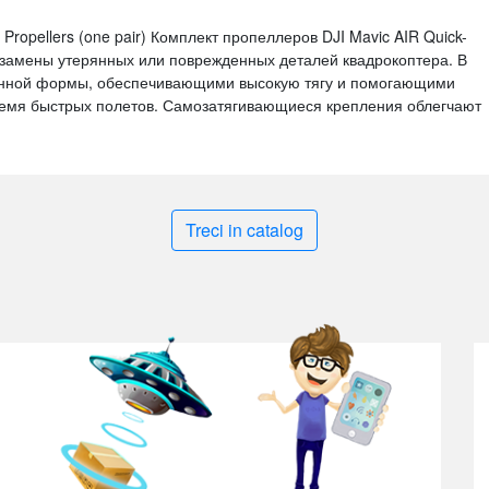
e Propellers (one pair) Комплект пропеллеров DJI Mavic AIR Quick-
 замены утерянных или поврежденных деталей квадрокоптера. В
ванной формы, обеспечивающими высокую тягу и помогающими
ремя быстрых полетов. Самозатягивающиеся крепления облегчают
Treci in catalog