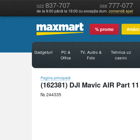
837-707
777-077
022
068
de la 9:00 până la 19:00 cu excepția dum.
comandă apel
% promo
#mărc
Gadgeturi
PC &
TV, Audio &
Tehnica uz
Office
Foto
casnic
Pagina principală
(162381) DJI Mavic AIR Part 11
№ 244335