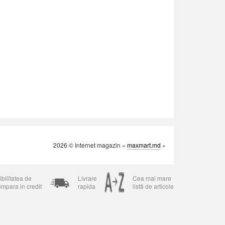
2026 © Internet magazin «
maxmart.md
»
bilitatea de
Livrare
Cea mai mare
umpara in credit
rapida
listă de articole