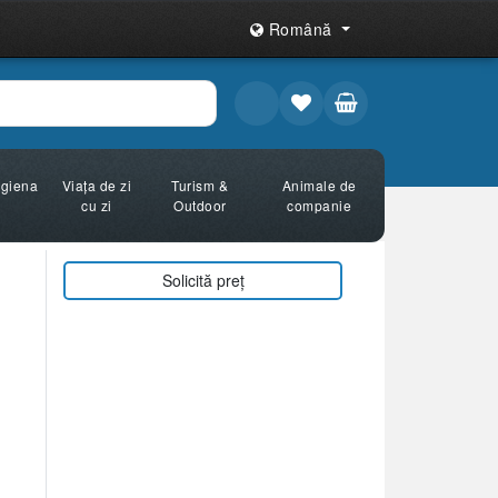
Română
Igiena
Viața de zi
Turism &
Animale de
cu zi
Outdoor
companie
Solicită preț