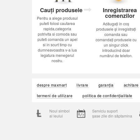
Cauți produsele
Inregistrarea
comenzilor
Pentru a alege produsul
puteti folosi cautarea
Adăugați în coș
rapida,categoria
produsele și înregistrați
potrivita si comoda sau
comanda sau
puteti comanda un apel
comandați produsele cu
si in scurt timp cu
un singur click
dumneavoastra v-a lua
introducînd doar
legatura menegerul
numărul de telefon.
nostru.
despre maxmart
livrare
garanția
achitare
termeni de utilizare
politica de confidențialitate
Noul simbol
Serviciu suport
al leului
șase zile din săptamina