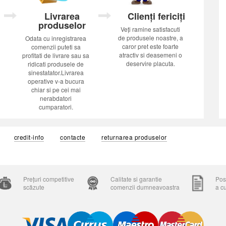
Livrarea
Clienți fericiți
produselor
Veți ramine satisfacuti
de produsele noastre, a
Odata cu inregistrarea
caror pret este foarte
comenzii puteti sa
atractiv si deasemeni o
profitati de livrare sau sa
deservire placuta.
ridicati produsele de
sinestatator.Livrarea
operative v-a bucura
chiar si pe cei mai
nerabdatori
cumparatori.
credit-info
contacte
returnarea produselor
Prețuri competitive
Calitate si garantie
Posi
scăzute
comenzii dumneavoastra
a c