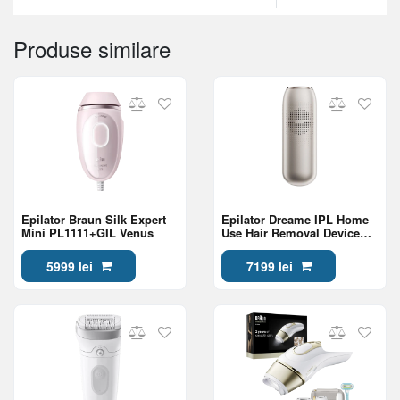
Produse similare
Epilator Braun Silk Expert
Epilator Dreame IPL Home
Mini PL1111+GIL Venus
Use Hair Removal Device
Nova,Gold
5999 lei
7199 lei