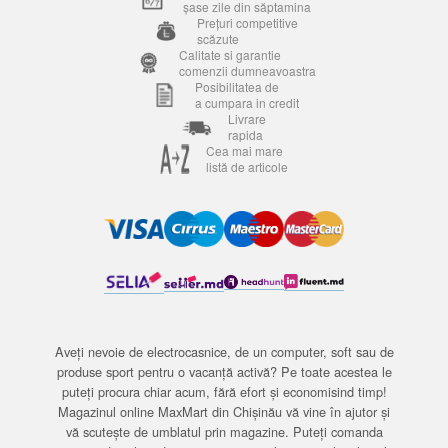
șase zile din săptamina
Prețuri competitive
scăzute
Calitate si garantie
comenzii dumneavoastra
Posibilitatea de
a cumpara in credit
Livrare
rapida
Cea mai mare
listă de articole
Aveți nevoie de electrocasnice, de un computer, soft sau de
produse sport pentru o vacanță activă? Pe toate acestea le
puteți procura chiar acum, fără efort și economisind timp!
Magazinul online MaxMart din Chișinău vă vine în ajutor și
vă scutește de umblatul prin magazine. Puteți comanda