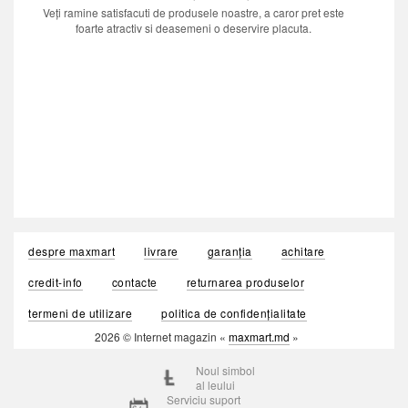
Veți ramine satisfacuti de produsele noastre, a caror pret este
foarte atractiv si deasemeni o deservire placuta.
despre maxmart
livrare
garanția
achitare
credit-info
contacte
returnarea produselor
termeni de utilizare
politica de confidențialitate
2026 © Internet magazin «
maxmart.md
»
Noul simbol
al leului
Serviciu suport