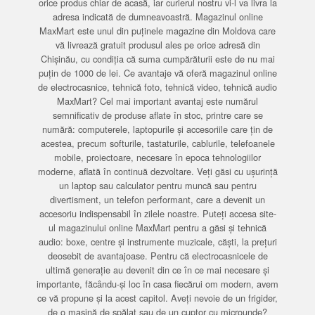
orice produs chiar de acasă, iar curierul nostru vi-l va livra la
adresa indicată de dumneavoastră. Magazinul online
MaxMart este unul din puținele magazine din Moldova care
vă livrează gratuit produsul ales pe orice adresă din
Chișinău, cu condiția că suma cumpărăturii este de nu mai
puțin de 1000 de lei. Ce avantaje vă oferă magazinul online
de electrocasnice, tehnică foto, tehnică video, tehnică audio
MaxMart? Cel mai important avantaj este numărul
semnificativ de produse aflate în stoc, printre care se
numără: computerele, laptopurile și accesoriile care țin de
acestea, precum softurile, tastaturile, cablurile, telefoanele
mobile, proiectoare, necesare în epoca tehnologiilor
moderne, aflată în continuă dezvoltare. Veți găsi cu ușurință
un laptop sau calculator pentru muncă sau pentru
divertisment, un telefon performant, care a devenit un
accesoriu indispensabil în zilele noastre. Puteți accesa site-
ul magazinului online MaxMart pentru a găsi și tehnică
audio: boxe, centre și instrumente muzicale, căști, la prețuri
deosebit de avantajoase. Pentru că electrocasnicele de
ultimă generație au devenit din ce în ce mai necesare și
importante, făcându-și loc în casa fiecărui om modern, avem
ce vă propune și la acest capitol. Aveți nevoie de un frigider,
de o mașină de spălat sau de un cuptor cu microunde?