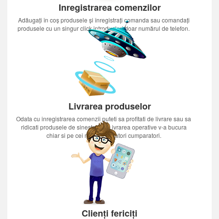
Inregistrarea comenzilor
Adăugați în coș produsele și înregistrați comanda sau comandați
produsele cu un singur click introducînd doar numărul de telefon.
Livrarea produselor
Odata cu inregistrarea comenzii puteti sa profitati de livrare sau sa
ridicati produsele de sinestatator.Livrarea operative v-a bucura
chiar si pe cei mai nerabdatori cumparatori.
Clienți fericiți