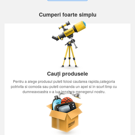
Cumperi foarte simplu
Cauți produsele
Pentru a alege produsul puteti folosi cautarea rapida,categoria
potrivita si comoda sau puteti comanda un apel si in scurt timp cu
dumneavoastra v-a lua legatura menegerul nostru.