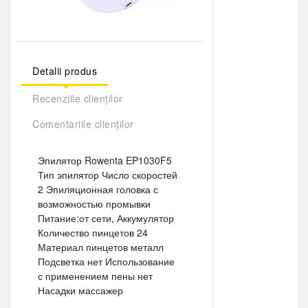
Detalii produs
Recenziile clienților
Comentariile clienților
Эпилятор Rowenta EP1030F5
Тип эпилятор Число скоростей
2 Эпиляционная головка с
возможностью промывки
Питание:от сети, Аккумулятор
Количество пинцетов 24
Материал пинцетов металл
Подсветка нет Использование
с применением пены нет
Насадки массажер