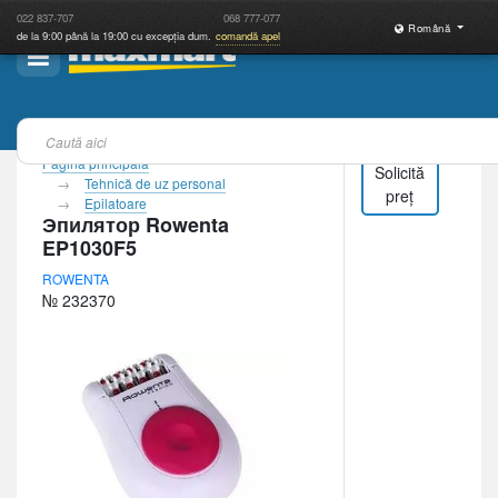
022
837-707
068
777-077
Română
de la 9:00 până la 19:00 cu excepția dum.
comandă apel
Pagina principală
Solicită
Tehnică de uz personal
preț
Epilatoare
Эпилятор Rowenta
EP1030F5
ROWENTA
№ 232370