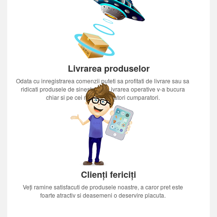
Livrarea produselor
Odata cu inregistrarea comenzii puteti sa profitati de livrare sau sa
ridicati produsele de sinestatator.Livrarea operative v-a bucura
chiar si pe cei mai nerabdatori cumparatori.
Clienți fericiți
Veți ramine satisfacuti de produsele noastre, a caror pret este
foarte atractiv si deasemeni o deservire placuta.