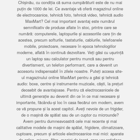
Chișinău, cu condiția că suma cumpărăturii este de nu mai
puțin de 1000 de lei. Ce avantaje vă oferă magazinul online
de electrocasnice, tehnică foto, tehnică video, tehnică audio
MaxMart? Cel mai important avantaj este numărul
semnificativ de produse aflate în stoc, printre care se
numără: computerele, laptopurile și accesoriile care țin de
acestea, precum softurile, tastaturile, cablurile, telefoanele
mobile, proiectoare, necesare în epoca tehnologiilor
moderne, aflată în continuă dezvoltare. Veți găsi cu ușurință
un laptop sau calculator pentru muncă sau pentru
divertisment, un telefon performant, care a devenit un
accesoriu indispensabil în zilele noastre. Puteți accesa site-
ul magazinului online MaxMart pentru a găsi și tehnică
audio: boxe, centre și instrumente muzicale, căști, la prețuri
deosebit de avantajoase. Pentru că electrocasnicele de
ultimă generație au devenit din ce în ce mai necesare și
importante, făcându-și loc în casa fiecărui om modern, avem
ce vă propune și la acest capitol. Aveți nevoie de un frigider,
de o mașină de spălat sau de un cuptor cu microunde?
Avem pentru dumneavoastră cele mai recente și mai
calitative modele de mașini de spălat, frigidere, climatizoare,
cuptoare, precum și articole electrocasnice mai mici: aparate
de cafea, mixere, filtre, mașini de tocat, care vor satisface