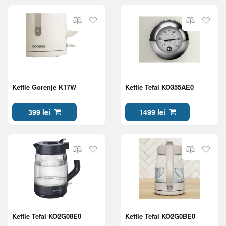
Kettle Gorenje K17W
Kettle Tefal KO355AE0
399 lei
1499 lei
Kettle Tefal KO2G08E0
Kettle Tefal KO2G0BE0