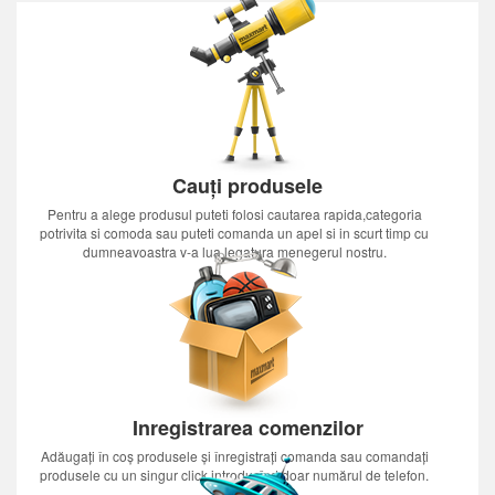
Cauți produsele
Pentru a alege produsul puteti folosi cautarea rapida,categoria
potrivita si comoda sau puteti comanda un apel si in scurt timp cu
dumneavoastra v-a lua legatura menegerul nostru.
Inregistrarea comenzilor
Adăugați în coș produsele și înregistrați comanda sau comandați
produsele cu un singur click introducînd doar numărul de telefon.