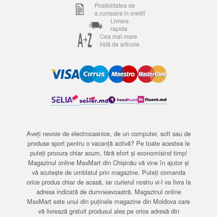
Posibilitatea de
a cumpara in credit
Livrare
rapida
Cea mai mare
listă de articole
Aveți nevoie de electrocasnice, de un computer, soft sau de
produse sport pentru o vacanță activă? Pe toate acestea le
puteți procura chiar acum, fără efort și economisind timp!
Magazinul online MaxMart din Chișinău vă vine în ajutor și
vă scutește de umblatul prin magazine. Puteți comanda
orice produs chiar de acasă, iar curierul nostru vi-l va livra la
adresa indicată de dumneavoastră. Magazinul online
MaxMart este unul din puținele magazine din Moldova care
vă livrează gratuit produsul ales pe orice adresă din