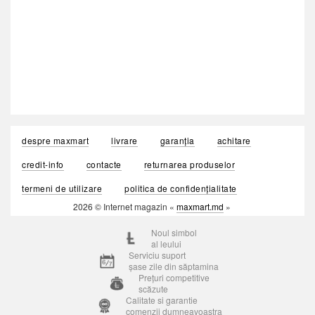
despre maxmart
livrare
garanția
achitare
credit-info
contacte
returnarea produselor
termeni de utilizare
politica de confidențialitate
2026 © Internet magazin «
maxmart.md
»
Noul simbol
al leului
Serviciu suport
șase zile din săptamina
Prețuri competitive
scăzute
Calitate si garantie
comenzii dumneavoastra