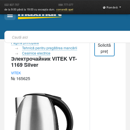
022
837-707
068
777-077
Română
de la 9:00 până la 19:00 cu excepția dum.
comandă apel
Pagina principală
Solicită
Tehnică pentru pregătirea mancării
preț
Ceainice electrice
Электрочайник VITEK VT-
1169 Silver
VITEK
№ 165625