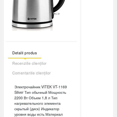
Detalii produs
Recenziile clienților
Comentariile clienților
Электрочайник VITEK VT-1169
Silver Тип обычный Мощность
2200 Вт Объем 1,8 л Тип
нагревательного элемента
скрытый (диск) Индикатор
уровня воды есть Материал