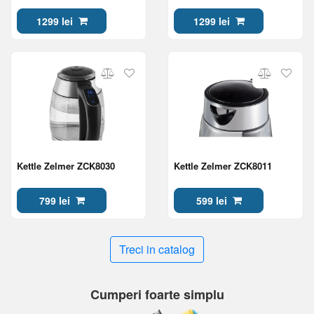
1299 lei
1299 lei
Kettle Zelmer ZCK8030
Kettle Zelmer ZCK8011
799 lei
599 lei
Treci in catalog
Cumperi foarte simplu