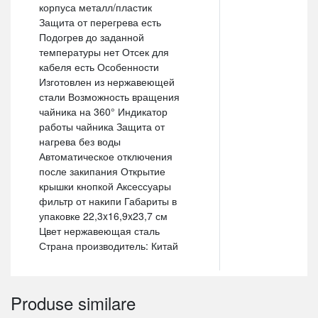
корпуса металл/пластик
Защита от перегрева есть
Подогрев до заданной
температуры нет Отсек для
кабеля есть Особенности
Изготовлен из нержавеющей
стали Возможность вращения
чайника на 360° Индикатор
работы чайника Защита от
нагрева без воды
Автоматическое отключения
после закипания Открытие
крышки кнопкой Аксессуары
фильтр от накипи Габариты в
упаковке 22,3x16,9x23,7 см
Цвет нержавеющая сталь
Страна производитель: Китай
Produse similare