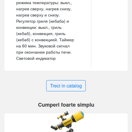
режима температуры: выкл.,
нагрев сверху, нагрев снизу,
нагрев сверху и снизу.
Регулятор гриля (кебаба) и
конвекции: выкл., гриль
(кебаб), конвекция, гриль
(кебаб) с конвекцией. Таймер
на 60 мин. Звуковой сигнал
при окончании работы печи.
Световой индикатор
Treci in catalog
Cumperi foarte simplu