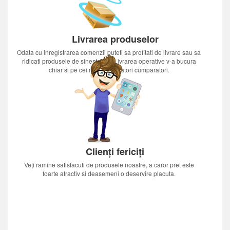
Livrarea produselor
Odata cu inregistrarea comenzii puteti sa profitati de livrare sau sa
ridicati produsele de sinestatator.Livrarea operative v-a bucura
chiar si pe cei mai nerabdatori cumparatori.
Clienți fericiți
Veți ramine satisfacuti de produsele noastre, a caror pret este
foarte atractiv si deasemeni o deservire placuta.