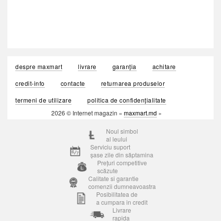
despre maxmart
livrare
garanția
achitare
credit-info
contacte
returnarea produselor
termeni de utilizare
politica de confidențialitate
2026 © Internet magazin «
maxmart.md
»
Noul simbol
al leului
Serviciu suport
șase zile din săptamina
Prețuri competitive
scăzute
Calitate si garantie
comenzii dumneavoastra
Posibilitatea de
a cumpara in credit
Livrare
rapida