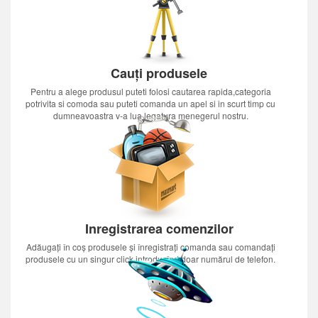
Cauți produsele
Pentru a alege produsul puteti folosi cautarea rapida,categoria
potrivita si comoda sau puteti comanda un apel si in scurt timp cu
dumneavoastra v-a lua legatura menegerul nostru.
Inregistrarea comenzilor
Adăugați în coș produsele și înregistrați comanda sau comandați
produsele cu un singur click introducînd doar numărul de telefon.