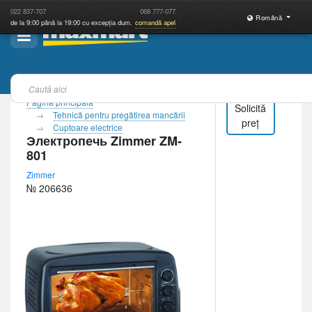
022
837-707
068
777-077
Română
de la 9:00 până la 19:00 cu excepția dum.
comandă apel
Pagina principală
Solicită
Tehnică pentru pregătirea mancării
preț
Cuptoare electrice
Электропечь Zimmer ZM-
801
Zimmer
№ 206636