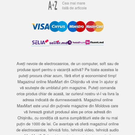
Cea mai mare
listă de articole
Aveți nevoie de electrocasnice, de un computer, soft sau de
produse sport pentru o vacanță activă? Pe toate acestea le
puteți procura chiar acum, fără efort și economisind timp!
Magazinul online MaxMart din Chișinău vă vine în ajutor și
vă scutește de umblatul prin magazine. Puteți comanda
orice produs chiar de acasă, iar curierul nostru vi-l va livra la
adresa indicată de dumneavoastră. Magazinul online
MaxMart este unul din puținele magazine din Moldova care
vă livrează gratuit produsul ales pe orice adresă din
Chișinău, cu condiția că suma cumpărăturii este de nu mai
puțin de 1000 de lei. Ce avantaje vă oferă magazinul online
de electrocasnice, tehnică foto, tehnică video, tehnică audio