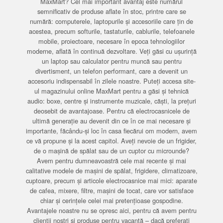
MaxMart? Cel mai important avantaj este numărul
semnificativ de produse aflate în stoc, printre care se
numără: computerele, laptopurile și accesoriile care țin de
acestea, precum softurile, tastaturile, cablurile, telefoanele
mobile, proiectoare, necesare în epoca tehnologiilor
moderne, aflată în continuă dezvoltare. Veți găsi cu ușurință
un laptop sau calculator pentru muncă sau pentru
divertisment, un telefon performant, care a devenit un
accesoriu indispensabil în zilele noastre. Puteți accesa site-
ul magazinului online MaxMart pentru a găsi și tehnică
audio: boxe, centre și instrumente muzicale, căști, la prețuri
deosebit de avantajoase. Pentru că electrocasnicele de
ultimă generație au devenit din ce în ce mai necesare și
importante, făcându-și loc în casa fiecărui om modern, avem
ce vă propune și la acest capitol. Aveți nevoie de un frigider,
de o mașină de spălat sau de un cuptor cu microunde?
Avem pentru dumneavoastră cele mai recente și mai
calitative modele de mașini de spălat, frigidere, climatizoare,
cuptoare, precum și articole electrocasnice mai mici: aparate
de cafea, mixere, filtre, mașini de tocat, care vor satisface
chiar și cerințele celei mai pretențioase gospodine.
Avantajele noastre nu se opresc aici, pentru că avem pentru
clienții noștri și produse pentru vacanță – dacă preferați