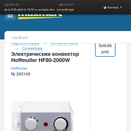
022
837-707
068
777-077
Română
de la 9:00 până la 19:00 cu excepția dum.
comandă apel
Pagina principală
Tehnică climatică
Solicită
Convectoare
preț
Электрическии конвектор
Hoffmuller HF80-2000W
Hoffmuller
№ 265169