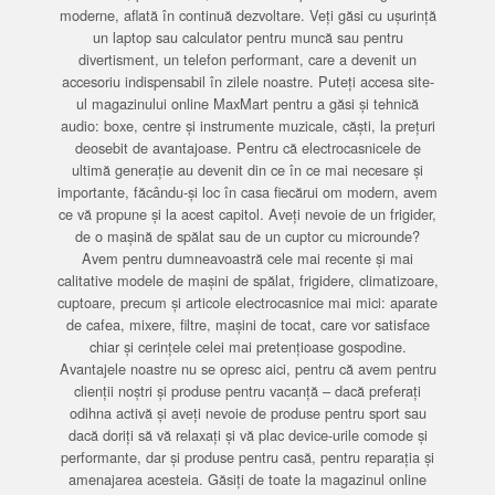
moderne, aflată în continuă dezvoltare. Veți găsi cu ușurință
un laptop sau calculator pentru muncă sau pentru
divertisment, un telefon performant, care a devenit un
accesoriu indispensabil în zilele noastre. Puteți accesa site-
ul magazinului online MaxMart pentru a găsi și tehnică
audio: boxe, centre și instrumente muzicale, căști, la prețuri
deosebit de avantajoase. Pentru că electrocasnicele de
ultimă generație au devenit din ce în ce mai necesare și
importante, făcându-și loc în casa fiecărui om modern, avem
ce vă propune și la acest capitol. Aveți nevoie de un frigider,
de o mașină de spălat sau de un cuptor cu microunde?
Avem pentru dumneavoastră cele mai recente și mai
calitative modele de mașini de spălat, frigidere, climatizoare,
cuptoare, precum și articole electrocasnice mai mici: aparate
de cafea, mixere, filtre, mașini de tocat, care vor satisface
chiar și cerințele celei mai pretențioase gospodine.
Avantajele noastre nu se opresc aici, pentru că avem pentru
clienții noștri și produse pentru vacanță – dacă preferați
odihna activă și aveți nevoie de produse pentru sport sau
dacă doriți să vă relaxați și vă plac device-urile comode și
performante, dar și produse pentru casă, pentru reparația și
amenajarea acesteia. Găsiți de toate la magazinul online