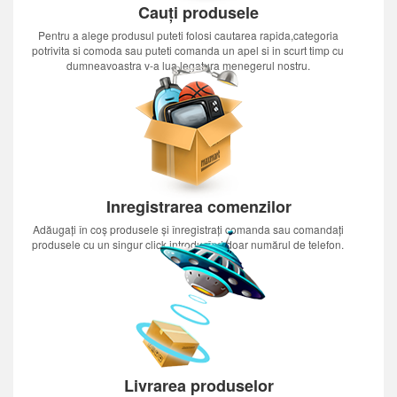
Cauți produsele
Pentru a alege produsul puteti folosi cautarea rapida,categoria
potrivita si comoda sau puteti comanda un apel si in scurt timp cu
dumneavoastra v-a lua legatura menegerul nostru.
Inregistrarea comenzilor
Adăugați în coș produsele și înregistrați comanda sau comandați
produsele cu un singur click introducînd doar numărul de telefon.
Livrarea produselor