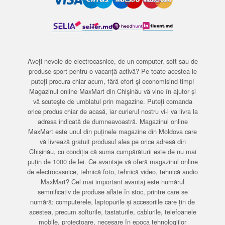
Aveți nevoie de electrocasnice, de un computer, soft sau de
produse sport pentru o vacanță activă? Pe toate acestea le
puteți procura chiar acum, fără efort și economisind timp!
Magazinul online MaxMart din Chișinău vă vine în ajutor și
vă scutește de umblatul prin magazine. Puteți comanda
orice produs chiar de acasă, iar curierul nostru vi-l va livra la
adresa indicată de dumneavoastră. Magazinul online
MaxMart este unul din puținele magazine din Moldova care
vă livrează gratuit produsul ales pe orice adresă din
Chișinău, cu condiția că suma cumpărăturii este de nu mai
puțin de 1000 de lei. Ce avantaje vă oferă magazinul online
de electrocasnice, tehnică foto, tehnică video, tehnică audio
MaxMart? Cel mai important avantaj este numărul
semnificativ de produse aflate în stoc, printre care se
numără: computerele, laptopurile și accesoriile care țin de
acestea, precum softurile, tastaturile, cablurile, telefoanele
mobile, proiectoare, necesare în epoca tehnologiilor