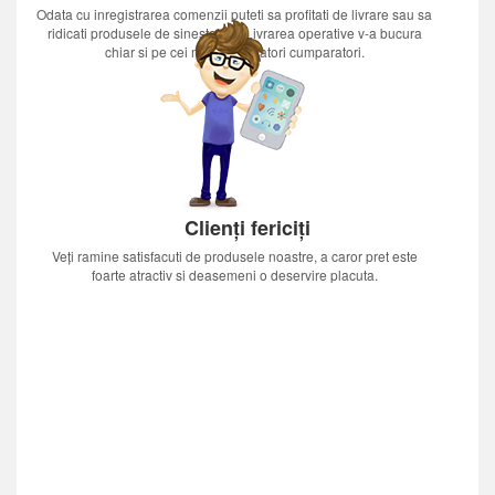
Odata cu inregistrarea comenzii puteti sa profitati de livrare sau sa
ridicati produsele de sinestatator.Livrarea operative v-a bucura
chiar si pe cei mai nerabdatori cumparatori.
Clienți fericiți
Veți ramine satisfacuti de produsele noastre, a caror pret este
foarte atractiv si deasemeni o deservire placuta.