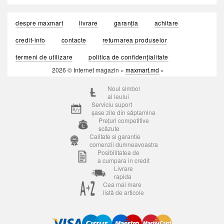
despre maxmart
livrare
garanția
achitare
credit-info
contacte
returnarea produselor
termeni de utilizare
politica de confidențialitate
2026 © Internet magazin «
maxmart.md
»
Noul simbol
al leului
Serviciu suport
șase zile din săptamina
Prețuri competitive
scăzute
Calitate si garantie
comenzii dumneavoastra
Posibilitatea de
a cumpara in credit
Livrare
rapida
Cea mai mare
listă de articole