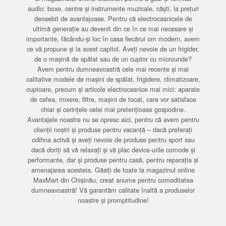
audio: boxe, centre și instrumente muzicale, căști, la prețuri
deosebit de avantajoase. Pentru că electrocasnicele de
ultimă generație au devenit din ce în ce mai necesare și
importante, făcându-și loc în casa fiecărui om modern, avem
ce vă propune și la acest capitol. Aveți nevoie de un frigider,
de o mașină de spălat sau de un cuptor cu microunde?
Avem pentru dumneavoastră cele mai recente și mai
calitative modele de mașini de spălat, frigidere, climatizoare,
cuptoare, precum și articole electrocasnice mai mici: aparate
de cafea, mixere, filtre, mașini de tocat, care vor satisface
chiar și cerințele celei mai pretențioase gospodine.
Avantajele noastre nu se opresc aici, pentru că avem pentru
clienții noștri și produse pentru vacanță – dacă preferați
odihna activă și aveți nevoie de produse pentru sport sau
dacă doriți să vă relaxați și vă plac device-urile comode și
performante, dar și produse pentru casă, pentru reparația și
amenajarea acesteia. Găsiți de toate la magazinul online
MaxMart din Chișinău, creat anume pentru comoditatea
dumneavoastră! Vă garantăm calitate înaltă a produselor
noastre și promptitudine!