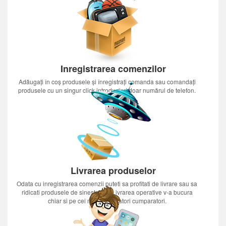
Inregistrarea comenzilor
Adăugați în coș produsele și înregistrați comanda sau comandați
produsele cu un singur click introducînd doar numărul de telefon.
Livrarea produselor
Odata cu inregistrarea comenzii puteti sa profitati de livrare sau sa
ridicati produsele de sinestatator.Livrarea operative v-a bucura
chiar si pe cei mai nerabdatori cumparatori.