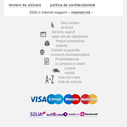
termeni de utilizare
politica de confidențialitate
2026 © Internet magazin «
maxmart.md
»
Noul simbol
al leului
Serviciu suport
șase zile din săptamina
Prețuri competitive
scăzute
Calitate si garantie
comenzii dumneavoastra
Posibilitatea de
a cumpara in credit
Livrare
rapida
Cea mai mare
listă de articole