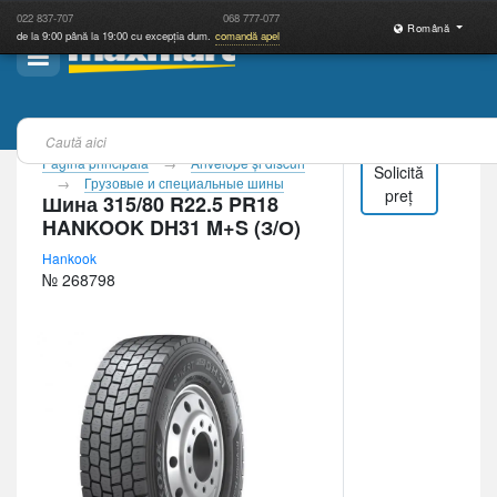
022
837-707
068
777-077
Română
de la 9:00 până la 19:00 cu excepția dum.
comandă apel
Pagina principală
Anvelope şi discuri
Solicită
Грузовые и специальные шины
preț
Шина 315/80 R22.5 PR18
HANKOOK DH31 M+S (З/О)
Hankook
№ 268798