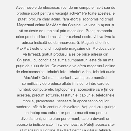
Aveți nevoie de electrocasnice, de un computer, soft sau de
produse sport pentru o vacanță activă? Pe toate acestea le
puteți procura chiar acum, fără efort și economisind timp!
Magazinul online MaxMart din Chișinău vă vine în ajutor și
vă scutește de umblatul prin magazine. Puteți comanda
orice produs chiar de acasă, iar curierul nostru vi-l va livra la
adresa indicată de dumneavoastră. Magazinul online
MaxMart este unul din puținele magazine din Moldova care
vă livrează gratuit produsul ales pe orice adresă din
Chișinău, cu condiția că suma cumpărăturii este de nu mai
puțin de 1000 de lei. Ce avantaje vă oferă magazinul online
de electrocasnice, tehnică foto, tehnică video, tehnică audio
MaxMart? Cel mai important avantaj este numărul
semnificativ de produse aflate în stoc, printre care se
numără: computerele, laptopurile și accesoriile care țin de
acestea, precum softurile, tastaturile, cablurile, telefoanele
mobile, proiectoare, necesare în epoca tehnologiilor
moderne, aflată în continuă dezvoltare. Veți găsi cu ușurință
un laptop sau calculator pentru muncă sau pentru
divertisment, un telefon performant, care a devenit un
accesoriu indispensabil în zilele noastre. Puteți accesa site-
ul magazinului online MaxMart pentru a găsi și tehnică