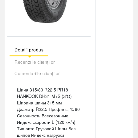
Detalii produs
Recenziile clienților
Comentariile clienților
Шина 315/80 R22.5 PR18
HANKOOK DH31 M+S (З/О)
Ширина шины 315 мм
Диаметр R22.5 Профиль, % 80
Сезонность Всесезонные
Индекс скорости L (120 км/ч)
Тип авто Грузовой Шипы Без
шипов Индекс нагрузки