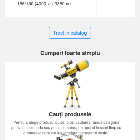
156/150 (4000 кг / 3350 кг)
Treci in catalog
Cumperi foarte simplu
Cauți produsele
Pentru a alege produsul puteti folosi cautarea rapida,categoria
potrivita si comoda sau puteti comanda un apel si in scurt timp cu
dumneavoastra v-a lua legatura menegerul nostru.