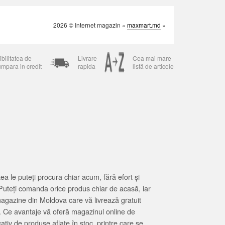
2026 © Internet magazin «
maxmart.md
»
bilitatea de
Livrare
Cea mai mare
umpara in credit
rapida
listă de articole
 le puteți procura chiar acum, fără efort și
Puteți comanda orice produs chiar de acasă, iar
magazine din Moldova care vă livrează gratuit
. Ce avantaje vă oferă magazinul online de
tiv de produse aflate în stoc, printre care se