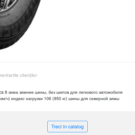
entariile clienților
ca 8 зима зимние шины, без шипов для легкового автомобиля
км/ч) индекс нагрузки 106 (950 кг) шины для северной зимы
Treci in catalog