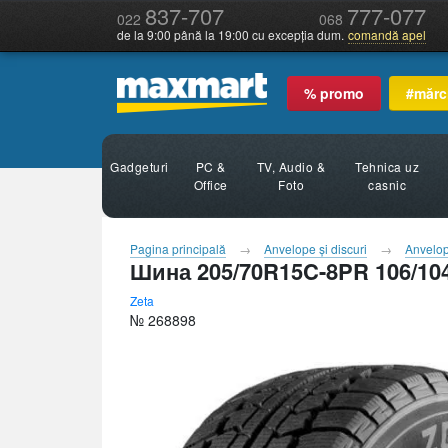
837-707
777-077
022
068
de la 9:00 până la 19:00 cu excepția dum.
comandă apel
% promo
#mărc
Gadgeturi
PC &
TV, Audio &
Tehnica uz
Office
Foto
casnic
Pagina principală
Anvelope şi discuri
Anvelo
Шина 205/70R15C-8PR 106/104S
Zeta
№ 268898