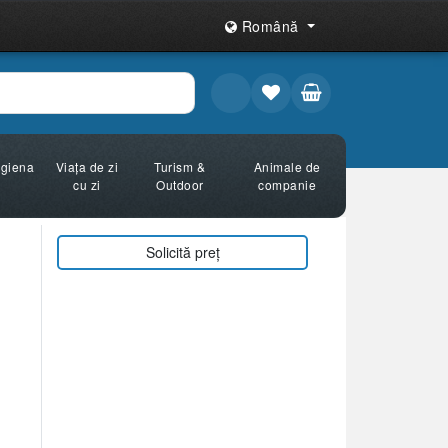
Română
Igiena
Viața de zi
Turism &
Animale de
cu zi
Outdoor
companie
Solicită preț