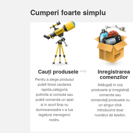
Cumperi foarte simplu
Cauți produsele
Inregistrarea
comenzilor
Pentru a alege produsul
puteti folosi cautarea
Adăugați în coș
rapida,categoria
produsele și înregistrați
potrivita si comoda sau
comanda sau
puteti comanda un apel
comandați produsele cu
si in scurt timp cu
un singur click
dumneavoastra v-a lua
introducînd doar
legatura menegerul
numărul de telefon.
nostru.