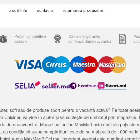
credit-info
contacte
returnarea produselor
Prețuri competitive
Calitate si garantie
Posi
scăzute
comenzii dumneavoastra
a c
ter, soft sau de produse sport pentru o vacanță activă? Pe toate acestea
 Chișinău vă vine în ajutor și vă scutește de umblatul prin magazine. 
cată de dumneavoastră. Magazinul online MaxMart este unul din puținele 
u, cu condiția că suma cumpărăturii este de nu mai puțin de 1000 de lei
tehnică audio MaxMart? Cel mai important avantaj este numărul semnifica