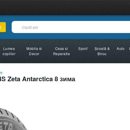
i
Lumea
Mobila si
Casa si
Sport
Şcoală &
Auto
copiilor
Decor
Reparatie
Birou
pe
 Zeta Antarctica 8 зима