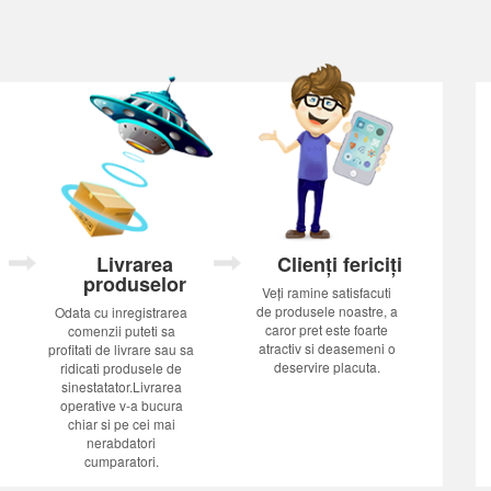
Livrarea
Clienți fericiți
produselor
Veți ramine satisfacuti
de produsele noastre, a
Odata cu inregistrarea
caror pret este foarte
comenzii puteti sa
atractiv si deasemeni o
profitati de livrare sau sa
deservire placuta.
ridicati produsele de
sinestatator.Livrarea
operative v-a bucura
chiar si pe cei mai
nerabdatori
cumparatori.