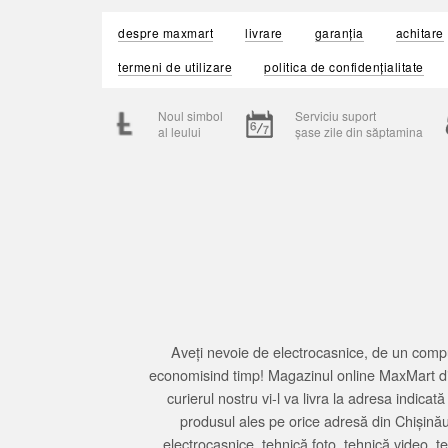
despre maxmart
livrare
garanția
achitare
termeni de utilizare
politica de confidențialitate
Noul simbol
Serviciu suport
al leului
șase zile din săptamina
Aveți nevoie de electrocasnice, de un compu
economisind timp! Magazinul online MaxMart din
curierul nostru vi-l va livra la adresa indi
produsul ales pe orice adresă din Chișină
electrocasnice, tehnică foto, tehnică video, 