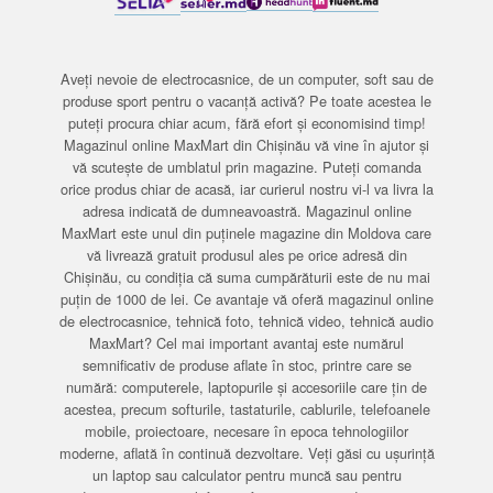
Aveți nevoie de electrocasnice, de un computer, soft sau de
produse sport pentru o vacanță activă? Pe toate acestea le
puteți procura chiar acum, fără efort și economisind timp!
Magazinul online MaxMart din Chișinău vă vine în ajutor și
vă scutește de umblatul prin magazine. Puteți comanda
orice produs chiar de acasă, iar curierul nostru vi-l va livra la
adresa indicată de dumneavoastră. Magazinul online
MaxMart este unul din puținele magazine din Moldova care
vă livrează gratuit produsul ales pe orice adresă din
Chișinău, cu condiția că suma cumpărăturii este de nu mai
puțin de 1000 de lei. Ce avantaje vă oferă magazinul online
de electrocasnice, tehnică foto, tehnică video, tehnică audio
MaxMart? Cel mai important avantaj este numărul
semnificativ de produse aflate în stoc, printre care se
numără: computerele, laptopurile și accesoriile care țin de
acestea, precum softurile, tastaturile, cablurile, telefoanele
mobile, proiectoare, necesare în epoca tehnologiilor
moderne, aflată în continuă dezvoltare. Veți găsi cu ușurință
un laptop sau calculator pentru muncă sau pentru