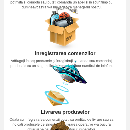
potrivita si comoda sau puteti comanda un apel si in scurt timp cu
dumneavoastra v-a lua legatura menegerul nostru.
Inregistrarea comenzilor
Adăugați în coș produsele și înregistrați comanda sau comandați
produsele cu un singur click introducînd doar numărul de telefon.
Livrarea produselor
Odata cu inregistrarea comenzii puteti sa profitati de livrare sau sa
ridicati produsele de sinestatator.Livrarea operative v-a bucura
chiar si pe cei mai nerabdatori cumparatori.