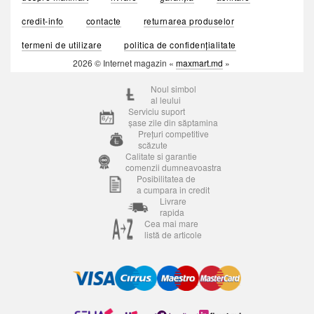
credit-info
contacte
returnarea produselor
termeni de utilizare
politica de confidențialitate
2026 © Internet magazin «
maxmart.md
»
Noul simbol
al leului
Serviciu suport
șase zile din săptamina
Prețuri competitive
scăzute
Calitate si garantie
comenzii dumneavoastra
Posibilitatea de
a cumpara in credit
Livrare
rapida
Cea mai mare
listă de articole