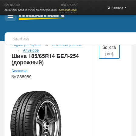
022
837-707
068
777-077
Română
de la 9:00 până la 19:00 cu excepția dum.
comandă apel
Pagina principală
Anvelope şi discuri
Solicită
Anvelope
preț
Шина 185/65R14 БЕЛ-254
(дорожный)
Белшина
№ 238989