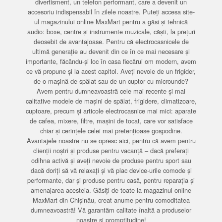
divertisment, un telefon performant, care a devenit un
accesoriu indispensabil în zilele noastre. Puteți accesa site-
ul magazinului online MaxMart pentru a găsi și tehnică
audio: boxe, centre și instrumente muzicale, căști, la prețuri
deosebit de avantajoase. Pentru că electrocasnicele de
ultimă generație au devenit din ce în ce mai necesare și
importante, făcându-și loc în casa fiecărui om modern, avem
ce vă propune și la acest capitol. Aveți nevoie de un frigider,
de o mașină de spălat sau de un cuptor cu microunde?
Avem pentru dumneavoastră cele mai recente și mai
calitative modele de mașini de spălat, frigidere, climatizoare,
cuptoare, precum și articole electrocasnice mai mici: aparate
de cafea, mixere, filtre, mașini de tocat, care vor satisface
chiar și cerințele celei mai pretențioase gospodine.
Avantajele noastre nu se opresc aici, pentru că avem pentru
clienții noștri și produse pentru vacanță – dacă preferați
odihna activă și aveți nevoie de produse pentru sport sau
dacă doriți să vă relaxați și vă plac device-urile comode și
performante, dar și produse pentru casă, pentru reparația și
amenajarea acesteia. Găsiți de toate la magazinul online
MaxMart din Chișinău, creat anume pentru comoditatea
dumneavoastră! Vă garantăm calitate înaltă a produselor
noastre și promptitudine!