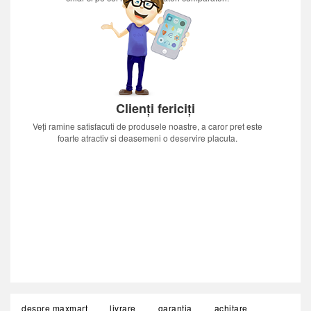
Clienți fericiți
Veți ramine satisfacuti de produsele noastre, a caror pret este
foarte atractiv si deasemeni o deservire placuta.
despre maxmart
livrare
garanția
achitare