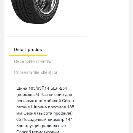
Detalii produs
Recenziile clienților
Comentariile clienților
Шина 185/65R14 БЕЛ-254
(дорожный) Назначение для
легковых автомобилей Сезон
летние Ширина профиля 185
мм Серия (высота профиля)
65 Посадочный диаметр 14"
Конструкция радиальные
Способ герметизации