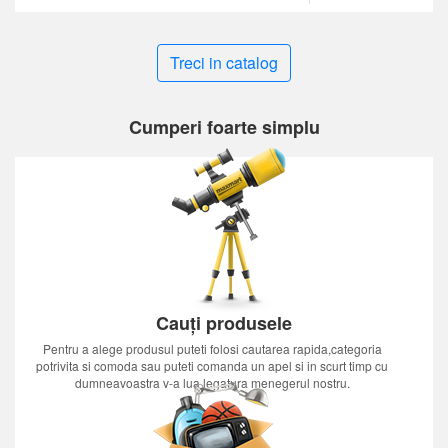
Treci in catalog
Cumperi foarte simplu
Cauți produsele
Pentru a alege produsul puteti folosi cautarea rapida,categoria
potrivita si comoda sau puteti comanda un apel si in scurt timp cu
dumneavoastra v-a lua legatura menegerul nostru.