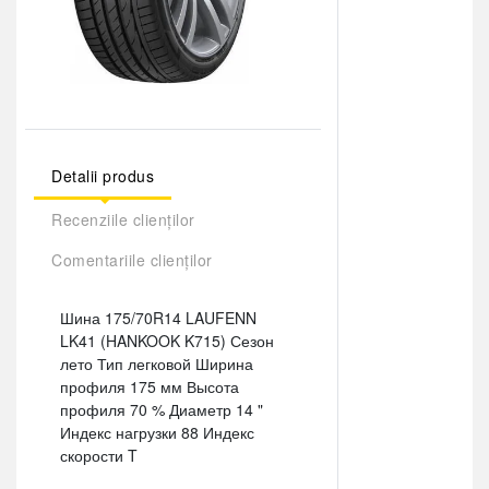
Detalii produs
Recenziile clienților
Comentariile clienților
Шина 175/70R14 LAUFENN
LK41 (HANKOOK K715) Сезон
лето Тип легковой Ширина
профиля 175 мм Высота
профиля 70 % Диаметр 14 "
Индекс нагрузки 88 Индекс
скорости T