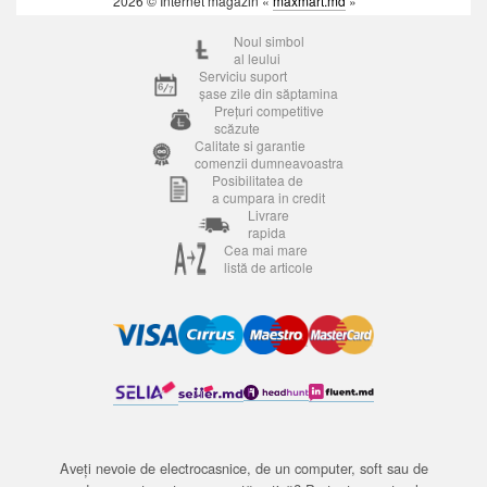
2026 © Internet magazin «
maxmart.md
»
Noul simbol
al leului
Serviciu suport
șase zile din săptamina
Prețuri competitive
scăzute
Calitate si garantie
comenzii dumneavoastra
Posibilitatea de
a cumpara in credit
Livrare
rapida
Cea mai mare
listă de articole
Aveți nevoie de electrocasnice, de un computer, soft sau de