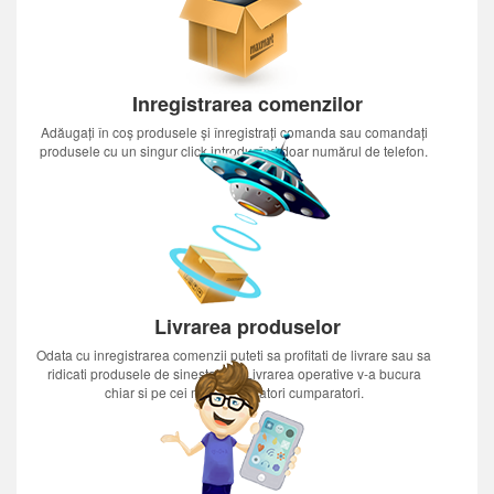
Inregistrarea comenzilor
Adăugați în coș produsele și înregistrați comanda sau comandați
produsele cu un singur click introducînd doar numărul de telefon.
Livrarea produselor
Odata cu inregistrarea comenzii puteti sa profitati de livrare sau sa
ridicati produsele de sinestatator.Livrarea operative v-a bucura
chiar si pe cei mai nerabdatori cumparatori.