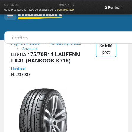
022
837-707
068
777-077
Română
de la 9:00 până la 19:00 cu excepția dum.
comandă apel
Pagina principală
Anvelope şi discuri
Solicită
Anvelope
preț
Шина 175/70R14 LAUFENN
LK41 (HANKOOK K715)
Hankook
№ 238938