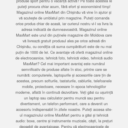
produse sport pentru o vacanță activă? Pe toate acestea le
puteți procura chiar acum, fără efort și economisind timp!
Magazinul online MaxMart din Chișinău vă vine în ajutor și
vă scutește de umblatul prin magazine. Puteți comanda
orice produs chiar de acasă, iar curierul nostru vi-l va livra la
adresa indicată de dumneavoastră. Magazinul online
MaxMart este unul din puținele magazine din Moldova care
vă livrează gratuit produsul ales pe orice adresă din
Chișinău, cu condiția că suma cumpărăturii este de nu mai
puțin de 1000 de lei. Ce avantaje vă oferă magazinul online
de electrocasnice, tehnică foto, tehnică video, tehnică audio
MaxMart? Cel mai important avantaj este numărul
semnificativ de produse aflate în stoc, printre care se
numără: computerele, laptopurile și accesoriile care țin de
acestea, precum softurile, tastaturile, cablurile, telefoanele
mobile, proiectoare, necesare în epoca tehnologiilor
moderne, aflată în continuă dezvoltare. Veți găsi cu ușurință
un laptop sau calculator pentru muncă sau pentru
divertisment, un telefon performant, care a devenit un
accesoriu indispensabil în zilele noastre. Puteți accesa site-
ul magazinului online MaxMart pentru a găsi și tehnică
audio: boxe, centre și instrumente muzicale, căști, la prețuri
deosebit de avantajoase. Pentru că electrocasnicele de