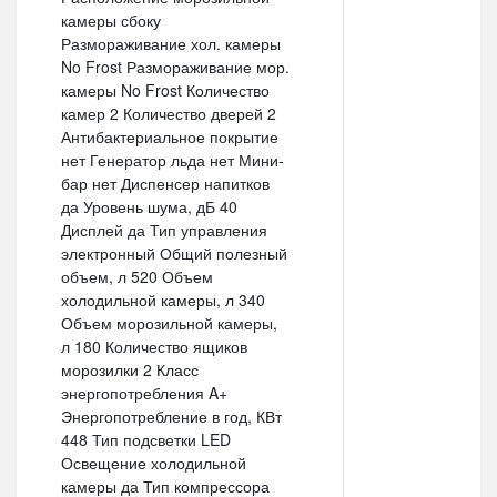
камеры сбоку
Размораживание хол. камеры
No Frost Размораживание мор.
камеры No Frost Количество
камер 2 Количество дверей 2
Антибактериальное покрытие
нет Генератор льда нет Мини-
бар нет Диспенсер напитков
да Уровень шума, дБ 40
Дисплей да Тип управления
электронный Общий полезный
объем, л 520 Объем
холодильной камеры, л 340
Объем морозильной камеры,
л 180 Количество ящиков
морозилки 2 Класс
энергопотребления A+
Энергопотребление в год, КВт
448 Тип подсветки LED
Освещение холодильной
камеры да Тип компрессора