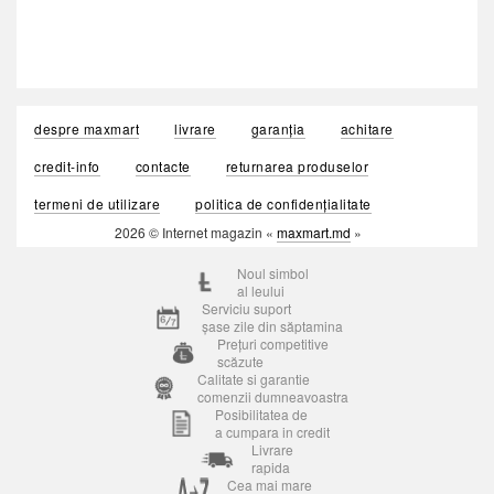
despre maxmart
livrare
garanția
achitare
credit-info
contacte
returnarea produselor
termeni de utilizare
politica de confidențialitate
2026 © Internet magazin «
maxmart.md
»
Noul simbol
al leului
Serviciu suport
șase zile din săptamina
Prețuri competitive
scăzute
Calitate si garantie
comenzii dumneavoastra
Posibilitatea de
a cumpara in credit
Livrare
rapida
Cea mai mare