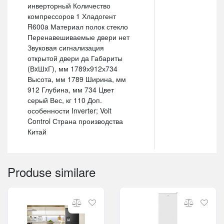
инверторный Количество
компрессоров 1 Хладогент
R600a Материал полок стекло
Перенавешиваемые двери нет
Звуковая сигнализация
открытой двери да Габариты
(ВxШxГ), мм 1789х912х734
Высота, мм 1789 Ширина, мм
912 Глубина, мм 734 Цвет
серый Вес, кг 110 Доп.
особенности Inverter; Volt
Control Страна производства
Китай
Produse similare