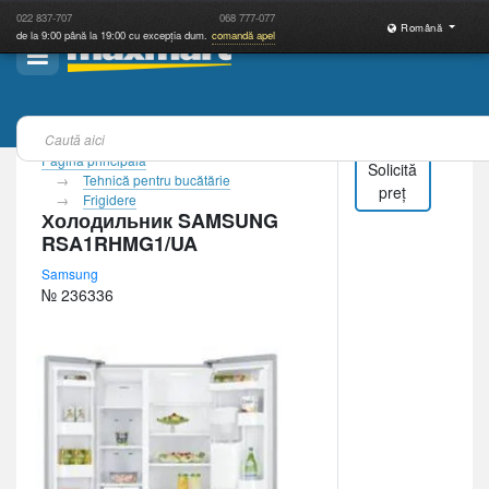
022
837-707
068
777-077
Română
de la 9:00 până la 19:00 cu excepția dum.
comandă apel
Pagina principală
Solicită
Tehnică pentru bucătărie
preț
Frigidere
Холодильник SAMSUNG
RSA1RHMG1/UA
Samsung
№ 236336