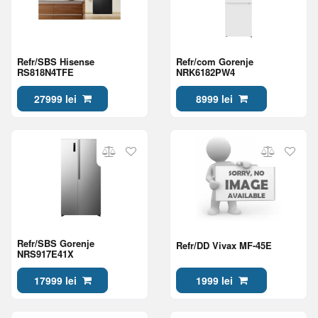
Refr/SBS Hisense
Refr/com Gorenje
RS818N4TFE
NRK6182PW4
27999 lei
8999 lei
Refr/SBS Gorenje
Refr/DD Vivax MF-45E
NRS917E41X
17999 lei
1999 lei