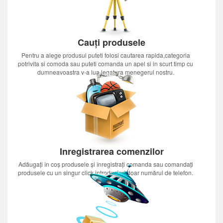
Cauți produsele
Pentru a alege produsul puteti folosi cautarea rapida,categoria
potrivita si comoda sau puteti comanda un apel si in scurt timp cu
dumneavoastra v-a lua legatura menegerul nostru.
Inregistrarea comenzilor
Adăugați în coș produsele și înregistrați comanda sau comandați
produsele cu un singur click introducînd doar numărul de telefon.