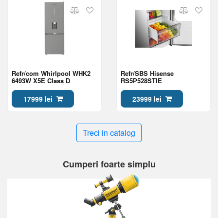
Refr/com Whirlpool WHK2
Refr/SBS Hisense
6493W X5E Class D
RS5P528STIE
17999 lei
23999 lei
Treci in catalog
Cumperi foarte simplu