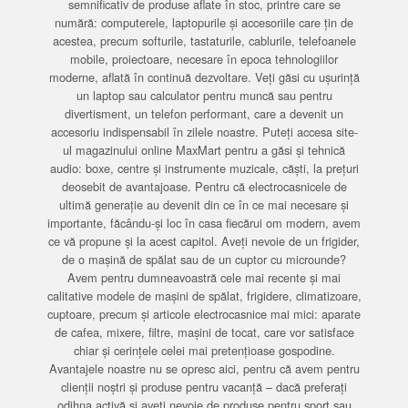
semnificativ de produse aflate în stoc, printre care se
numără: computerele, laptopurile și accesoriile care țin de
acestea, precum softurile, tastaturile, cablurile, telefoanele
mobile, proiectoare, necesare în epoca tehnologiilor
moderne, aflată în continuă dezvoltare. Veți găsi cu ușurință
un laptop sau calculator pentru muncă sau pentru
divertisment, un telefon performant, care a devenit un
accesoriu indispensabil în zilele noastre. Puteți accesa site-
ul magazinului online MaxMart pentru a găsi și tehnică
audio: boxe, centre și instrumente muzicale, căști, la prețuri
deosebit de avantajoase. Pentru că electrocasnicele de
ultimă generație au devenit din ce în ce mai necesare și
importante, făcându-și loc în casa fiecărui om modern, avem
ce vă propune și la acest capitol. Aveți nevoie de un frigider,
de o mașină de spălat sau de un cuptor cu microunde?
Avem pentru dumneavoastră cele mai recente și mai
calitative modele de mașini de spălat, frigidere, climatizoare,
cuptoare, precum și articole electrocasnice mai mici: aparate
de cafea, mixere, filtre, mașini de tocat, care vor satisface
chiar și cerințele celei mai pretențioase gospodine.
Avantajele noastre nu se opresc aici, pentru că avem pentru
clienții noștri și produse pentru vacanță – dacă preferați
odihna activă și aveți nevoie de produse pentru sport sau