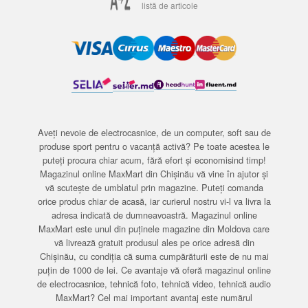
listă de articole
Aveți nevoie de electrocasnice, de un computer, soft sau de
produse sport pentru o vacanță activă? Pe toate acestea le
puteți procura chiar acum, fără efort și economisind timp!
Magazinul online MaxMart din Chișinău vă vine în ajutor și
vă scutește de umblatul prin magazine. Puteți comanda
orice produs chiar de acasă, iar curierul nostru vi-l va livra la
adresa indicată de dumneavoastră. Magazinul online
MaxMart este unul din puținele magazine din Moldova care
vă livrează gratuit produsul ales pe orice adresă din
Chișinău, cu condiția că suma cumpărăturii este de nu mai
puțin de 1000 de lei. Ce avantaje vă oferă magazinul online
de electrocasnice, tehnică foto, tehnică video, tehnică audio
MaxMart? Cel mai important avantaj este numărul