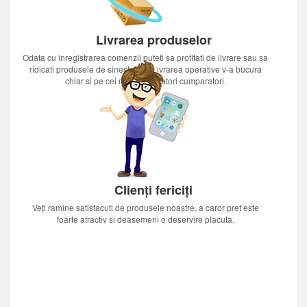
Livrarea produselor
Odata cu inregistrarea comenzii puteti sa profitati de livrare sau sa
ridicati produsele de sinestatator.Livrarea operative v-a bucura
chiar si pe cei mai nerabdatori cumparatori.
Clienți fericiți
Veți ramine satisfacuti de produsele noastre, a caror pret este
foarte atractiv si deasemeni o deservire placuta.