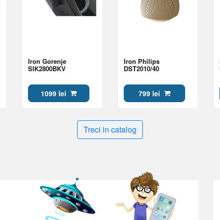
Iron Gorenje
Iron Philips
SIK2800BKV
DST2010/40
1099 lei
799 lei
Treci in catalog