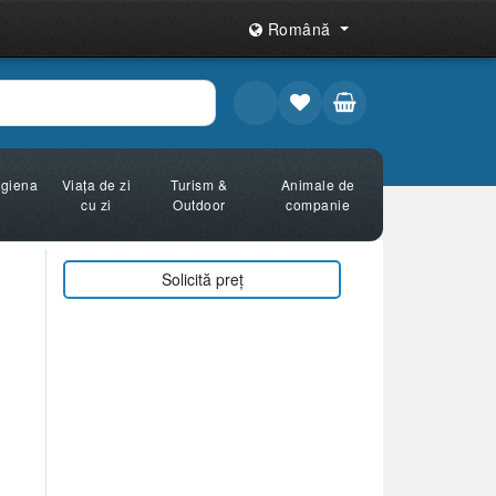
Română
Igiena
Viața de zi
Turism &
Animale de
cu zi
Outdoor
companie
Solicită preț