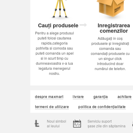
Cauți produsele
Inregistrarea
comenzilor
Pentru a alege produsul
puteti folosi cautarea
Adăugați în coș
rapida,categoria
produsele și înregistrați
potrivita si comoda sau
comanda sau
puteti comanda un apel
comandați produsele cu
si in scurt timp cu
un singur click
dumneavoastra v-a lua
introducînd doar
legatura menegerul
numărul de telefon.
nostru.
despre maxmart
livrare
garanția
achitare
termeni de utilizare
politica de confidențialitate
Noul simbol
Serviciu suport
al leului
șase zile din săptamina