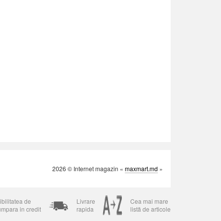
2026 © Internet magazin «
maxmart.md
»
bilitatea de
Livrare
Cea mai mare
umpara in credit
rapida
listă de articole