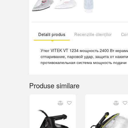
Detalii produs
Recenziile clienților
Com
Утюг VITEK VT 1234 мощность 2400 Вт керам
отпаривание, паровой удар, защита от накип
противокапельная система мощность подачи 
Produse similare