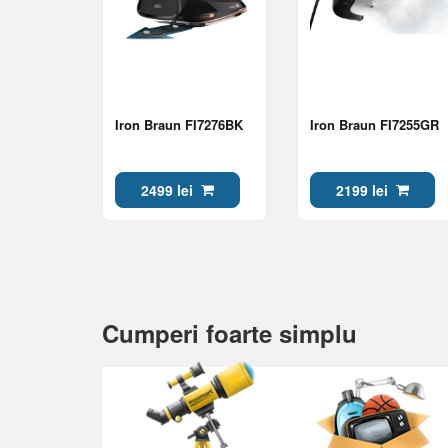
Iron Braun FI7276BK
Iron Braun FI7255GR
2499 lei
2199 lei
Cumperi foarte simplu