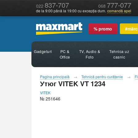
837-707
777-077
022
068
de la 9:00 până la 19:00 cu excepția dum.
comandă apel
% promo
#mărc
Gadgeturi
PC &
TV, Audio &
Tehnica uz
Office
Foto
casnic
Pagina principală
Tehnică pentru curăţenie
Fi
Утюг VITEK VT 1234
VITEK
№ 251646