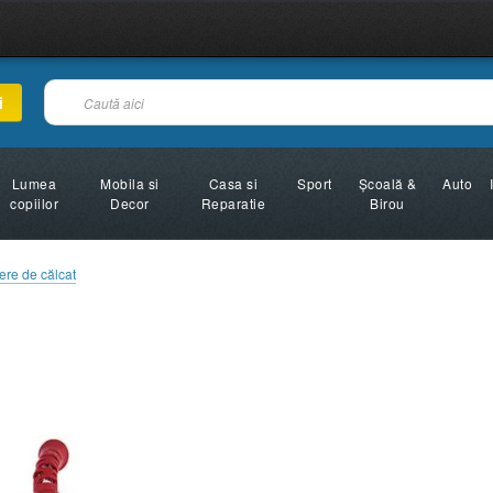
i
Lumea
Mobila si
Casa si
Sport
Şcoală &
Auto
copiilor
Decor
Reparatie
Birou
ere de călcat