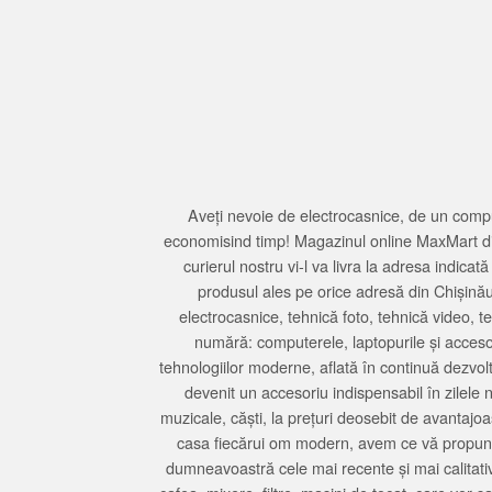
Aveți nevoie de electrocasnice, de un compu
economisind timp! Magazinul online MaxMart din
curierul nostru vi-l va livra la adresa indi
produsul ales pe orice adresă din Chișină
electrocasnice, tehnică foto, tehnică video, 
numără: computerele, laptopurile și accesori
tehnologiilor moderne, aflată în continuă dezvol
devenit un accesoriu indispensabil în zilele 
muzicale, căști, la prețuri deosebit de avantajo
casa fiecărui om modern, avem ce vă propune 
dumneavoastră cele mai recente și mai calitativ