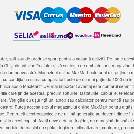
ter, soft sau de produse sport pentru o vacanță activă? Pe toate acestea
 Chișinău vă vine în ajutor și vă scutește de umblatul prin magazine. 
cată de dumneavoastră. Magazinul online MaxMart este unul din puținele 
u, cu condiția că suma cumpărăturii este de nu mai puțin de 1000 de lei
tehnică audio MaxMart? Cel mai important avantaj este numărul semnifica
ile care țin de acestea, precum softurile, tastaturile, cablurile, telef
tare. Veți găsi cu ușurință un laptop sau calculator pentru muncă sau p
noastre. Puteți accesa site-ul magazinului online MaxMart pentru a găsi
ase. Pentru că electrocasnicele de ultimă generație au devenit din ce în
și la acest capitol. Aveți nevoie de un frigider, de o mașină de spăl
e modele de mașini de spălat, frigidere, climatizoare, cuptoare, precum