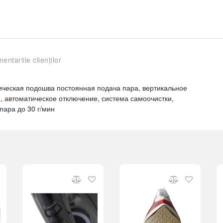
entariile clienților
ическая подошва постоянная подача пара, вертикальное
и, автоматическое отключение, система самоочистки,
пара до 30 г/мин