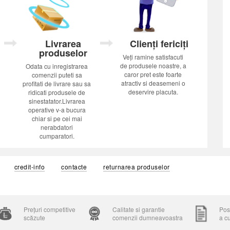
Livrarea
Clienți fericiți
produselor
Veți ramine satisfacuti
de produsele noastre, a
Odata cu inregistrarea
caror pret este foarte
comenzii puteti sa
atractiv si deasemeni o
profitati de livrare sau sa
deservire placuta.
ridicati produsele de
sinestatator.Livrarea
operative v-a bucura
chiar si pe cei mai
nerabdatori
cumparatori.
credit-info
contacte
returnarea produselor
Prețuri competitive
Calitate si garantie
Posi
scăzute
comenzii dumneavoastra
a c