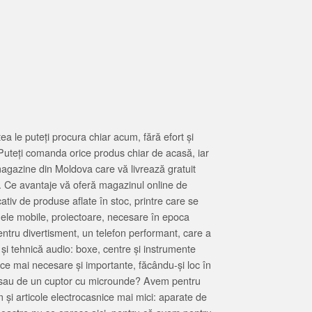
 le puteți procura chiar acum, fără efort și
Puteți comanda orice produs chiar de acasă, iar
magazine din Moldova care vă livrează gratuit
. Ce avantaje vă oferă magazinul online de
tiv de produse aflate în stoc, printre care se
oanele mobile, proiectoare, necesare în epoca
entru divertisment, un telefon performant, care a
 și tehnică audio: boxe, centre și instrumente
 ce mai necesare și importante, făcându-și loc în
at sau de un cuptor cu microunde? Avem pentru
 și articole electrocasnice mai mici: aparate de