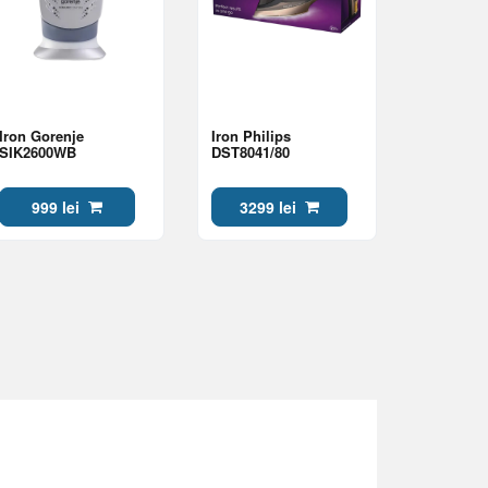
Iron Gorenje
Iron Philips
SIK2600WB
DST8041/80
999 lei
3299 lei